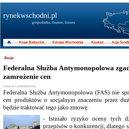
rynekwschodni.pl
gospodarka, finanse, biznes
Kraje Bałtyckie
Europa Wschodnia
Kaukaz
Azja Środ
Rosja
Federalna Służba Antymonopolowa zgad
zamrożenie cen
Justyna Lewandowska
Federalna Służba Antymonopolowa (FAS) nie spr
cen produktów o socjalnym znaczeniu przez duż
będzie traktować tego jako zmowę.
- Istniało ryzyko oceny tych dz
przepisów o konkurencji, dlatego si