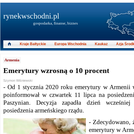
rynekwschodni.pl
gospodarka, finanse, biznes
Kraje Bałtyckie
Europa Wschodnia
Kaukaz
Azja Środ
Armenia
Emerytury wzrosną o 10 procent
Szymon Wiśniewski
- Od 1 stycznia 2020 roku emerytury w Armenii 
poinformował w czwartek 11 lipca na posiedzen
Paszynian. Decyzja zapadła dzień wcześniej
posiedzenia armeńskiego rządu.
- Zdecydowano, ż
emerytury w Arme