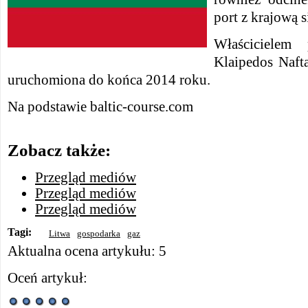
port z krajową 
Właścicielem 
Klaipedos Naft
uruchomiona do końca 2014 roku.
Na podstawie baltic-course.com
Zobacz także:
Przegląd mediów
Przegląd mediów
Przegląd mediów
Tagi:
Litwa
gospodarka
gaz
Aktualna ocena artykułu: 5
Oceń artykuł: