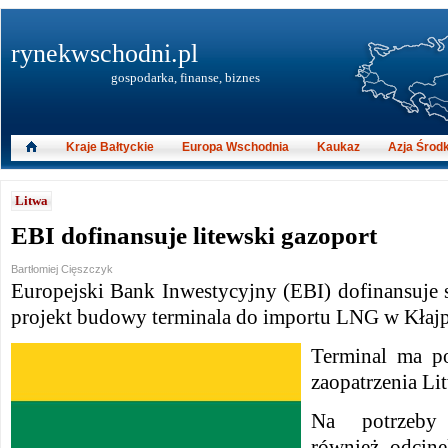
rynekwschodni.pl
gospodarka, finanse, biznes
Kraje Bałtyckie
Europa Wschodnia
Kaukaz
Azja Środ
Litwa
EBI dofinansuje litewski gazoport
Bartłomiej Cięszczyk
Europejski Bank Inwestycyjny (EBI) dofinansuje
projekt budowy terminala do importu LNG w Kłaj
Terminal ma p
zaopatrzenia Li
Na potrzeby 
również odcine