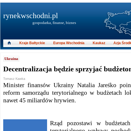
rynekwschodni.pl
gospodarka, finanse, biznes
Kraje Bałtyckie
Europa Wschodnia
Kaukaz
Azja Środ
Ukraina
Decentralizacja będzie sprzyjać budżet
Tomasz Kawka
Minister finansów Ukrainy Natalia Jareśko poi
reform samorządu terytorialnego w budżetach l
nawet 45 miliardów hrywien.
Rząd pozostawi w budżetach
terytorialnego wpływy pochodz