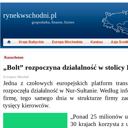
rynekwschodni.pl
gospodarka, finanse, biznes
Kraje Bałtyckie
Europa Wschodnia
Kaukaz
Azja Środ
Kazachstan
„Bolt” rozpoczyna działalność w stolic
Grzegorz Miszkiel
Jedna z czołowych europejskich platform tran
rozpoczęła działalność w Nur-Sułtanie. Według in
firmę, tego samego dnia w strukturze firmy zac
tysięcy kierowców.
„Ponad 25 milionów 
30 krajach korzysta z 