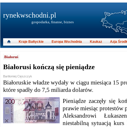
rynekwschodni.pl
gospodarka, finanse, biznes
Kraje Bałtyckie
Europa Wschodnia
Kaukaz
Azja Środ
Białoruś
Białorusi kończą się pieniądze
Bartłomiej Cięszczyk
Białoruskie władze wydały w ciągu miesiąca 15 proc
które spadły do ​​7,5 miliarda dolarów.
Pieniądze zaczęły się ko
prawie miesiąc protestów
A
leksandrowi Łukaszen
niestabilną sytuacją kurs