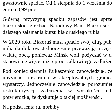
gwałtownie spadać.
Od 1 sierpnia do 1 września dol
euro o 8,99 proc..
Główną przyczyną spadku zapasów jest sprz
białoruskiej giełdzie. N
arodowy Bank Białorusi st
dalszego załamania kursu białoruskiego rubla.
W 2020 roku Białoruś musi spłacić swój dług pub
miliarda dolarów.
Jednocześnie przeważająca częś
walutę obcą, ponieważ Mińsk woli pożyczać w do
stanowi nie więcej niż 5 proc. całkowitego zadłużen
Pod koniec sierpnia Łukaszenko zapowiedział, ż
utrzymać kurs rubla w akceptowalnych granic
wystarczy.
Jednocześnie zapowiedział porozumie
restrukturyzacji zadłużenia w wysokości mi
potwierdziła, że dyskutuje o
takiej możliwości
.
Na podst. lenta.ru, nbrb.by