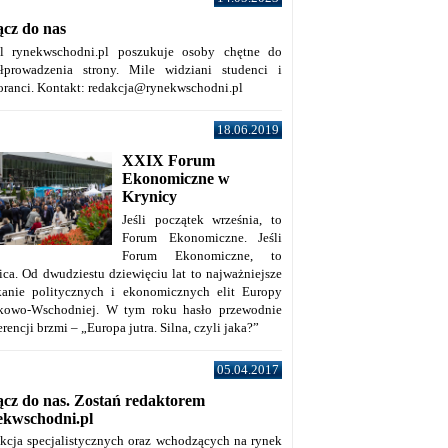
ącz do nas
al rynekwschodni.pl poszukuje osoby chętne do
łprowadzenia strony. Mile widziani studenci i
oranci. Kontakt: redakcja@rynekwschodni.pl
18.06.2019
XXIX Forum
Ekonomiczne w
Krynicy
Jeśli początek września, to
Forum Ekonomiczne. Jeśli
Forum Ekonomiczne, to
ica. Od dwudziestu dziewięciu lat to najważniejsze
kanie politycznych i ekonomicznych elit Europy
kowo-Wschodniej. W tym roku hasło przewodnie
rencji brzmi – „Europa jutra. Silna, czyli jaka?”
05.04.2017
ącz do nas. Zostań redaktorem
ekwschodni.pl
kcja specjalistycznych oraz wchodzących na rynek