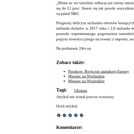
„Mimo że we wrześniu inflacja już szósty mies
się do 12 proc. Stanie się tak przede wszystki
wyjaśnił NBU.
Prognozę deficytu rachunku obrotów bieżących
miliarda dolarów w 2017 roku i 2,8 miliarda 
powodu wspomnianego pogorszenia warunków 
popytu inwestycyjnego na towary z importu, sz
Na podstawie 24tv.ua
Zobacz także:
Puszkow: Rosja nie zaatakuje Europy
Miesiąc na Wschodzie
Miesiąc na Wschodzie
Tagi:
Ukraina
Artykuł nie został jeszcze oceniony.
Oceń artykuł:
Komentarze: