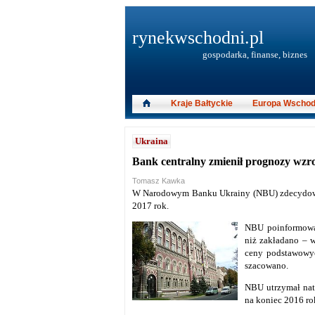
rynekwschodni.pl
gospodarka, finanse, biznes
Kraje Bałtyckie
Europa Wschod
Ukraina
Bank centralny zmienił prognozy wzr
Tomasz Kawka
W Narodowym Banku Ukrainy (NBU) zdecydow
2017 rok.
NBU poinformował
niż zakładano – w
ceny podstawowyc
szacowano.
NBU utrzymał nat
na koniec 2016 rok