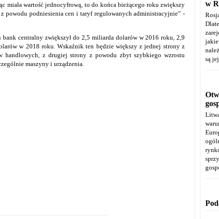
w R
iąc miała wartość jednocyfrową, to do końca bieżącego roku zwiększy
m z powodu podniesienia cen i taryf regulowanych administracyjnie” -
Rosj
Dla
zare
 bank centralny zwiększył do 2,5 miliarda dolarów w 2016 roku, 2,9
jaki
dolarów w 2018 roku. Wskaźnik ten będzie większy z jednej strony z
należ
handlowych, z drugiej strony z powodu zbyt szybkiego wzrostu
są je
czególnie maszyny i urządzenia.
Otwa
gos
Litw
warun
Euro
ogól
rynk
spr
gosp
Pod