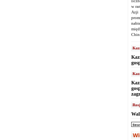
licz
w ra
Azji
prom
nabi
międ
Chin
Kaz
Kaz
gos
Kaz
Kaz
gos
zag
Ros
Wal
Stro
Wi