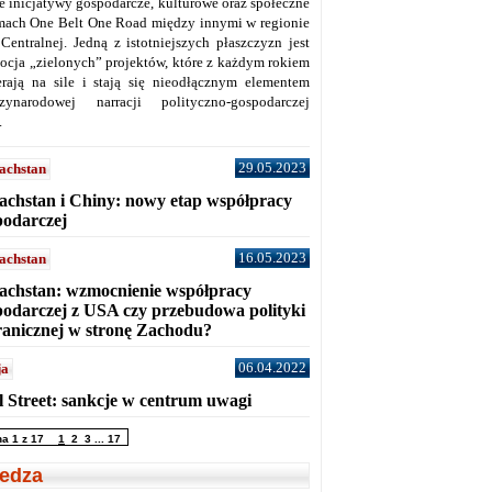
ne inicjatywy gospodarcze, kulturowe oraz społeczne
mach One Belt One Road między innymi w regionie
 Centralnej. Jedną z istotniejszych płaszczyzn jest
ocja „zielonych” projektów, które z każdym rokiem
erają na sile i stają się nieodłącznym elementem
zynarodowej narracji polityczno-gospodarczej
.
29.05.2023
achstan
achstan i Chiny: nowy etap współpracy
podarczej
16.05.2023
achstan
achstan: wzmocnienie współpracy
podarczej z USA czy przebudowa polityki
ranicznej w stronę Zachodu?
06.04.2022
ja
l Street: sankcje w centrum uwagi
na 1 z 17
1
2
3
...
17
edza