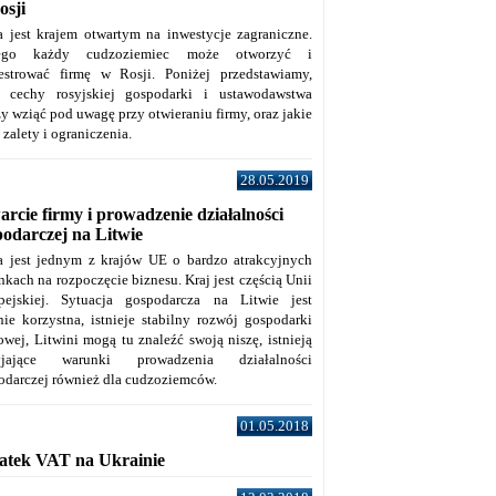
osji
a jest krajem otwartym na inwestycje zagraniczne.
tego każdy cudzoziemiec może otworzyć i
jestrować firmę w Rosji. Poniżej przedstawiamy,
e cechy rosyjskiej gospodarki i ustawodawstwa
y wziąć pod uwagę przy otwieraniu firmy, oraz jakie
j zalety i ograniczenia.
28.05.2019
rcie firmy i prowadzenie działalności
podarczej na Litwie
a jest jednym z krajów UE o bardzo atrakcyjnych
kach na rozpoczęcie biznesu. Kraj jest częścią Unii
pejskiej. Sytuacja gospodarcza na Litwie jest
nie korzystna, istnieje stabilny rozwój gospodarki
owej, Litwini mogą tu znaleźć swoją niszę, istnieją
zyjające warunki prowadzenia działalności
odarczej również dla cudzoziemców.
01.05.2018
atek VAT na Ukrainie