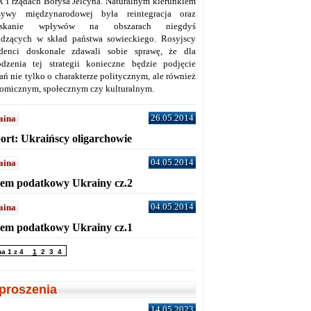
 i rządach Borysa Jelcyna. Naturalnym kierunkiem
sywy międzynarodowej była reintegracja oraz
yskanie wpływów na obszarach niegdyś
dzących w skład państwa sowieckiego. Rosyjscy
denci doskonale zdawali sobie sprawę, że dla
dzenia tej strategii konieczne będzie podjęcie
ań nie tylko o charakterze politycznym, ale również
omicznym, społecznym czy kulturalnym.
26.05.2014
aina
ort: Ukraińscy oligarchowie
04.05.2014
aina
tem podatkowy Ukrainy cz.2
04.05.2014
aina
tem podatkowy Ukrainy cz.1
na 1 z 4
1
2
3
4
proszenia
14.05.2023