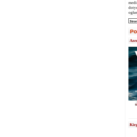
medi
doty
ogłas
Stro
Po
Aze
Kirg