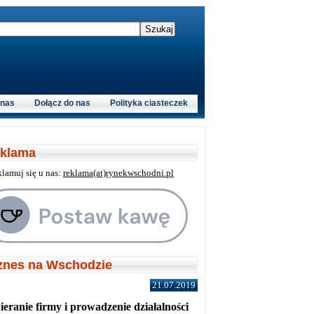
 nas
Dołącz do nas
Polityka ciasteczek
klama
klamuj się u nas:
reklama(at)rynekwschodni.pl
znes na Wschodzie
21.07.2019
eranie firmy i prowadzenie działalności