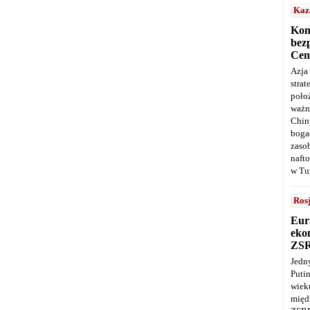
Kaz
Kon
bez
Cen
Azja
stra
poło
ważn
Chin
boga
zaso
naft
w Tu
Ros
Eur
ekon
ZS
Jedn
Puti
wie
międ