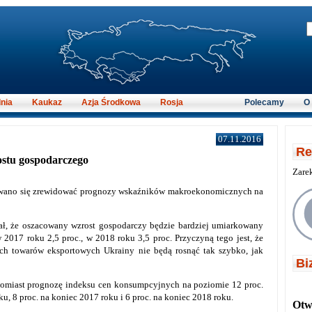
nia
Kaukaz
Azja Środkowa
Rosja
Polecamy
O
07.11.2016
Re
ostu gospodarczego
Zare
ano się zrewidować prognozy wskaźników makroekonomicznych na
, że oszacowany wzrost gospodarczy będzie bardziej umiarkowany
 2017 roku 2,5 proc., w 2018 roku 3,5 proc. Przyczyną tego jest, że
h towarów eksportowych Ukrainy nie będą rosnąć tak szybko, jak
Bi
omiast prognozę indeksu cen konsumpcyjnych na poziomie 12 proc.
u, 8 proc. na koniec 2017 roku i 6 proc. na koniec 2018 roku.
Otwi