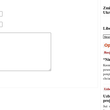
Zmi
Ukr
Lib
Stro
Op
Ros
“Ni
Krem
pows
potę
chcia
Uzb
Uzb
pro
Już 