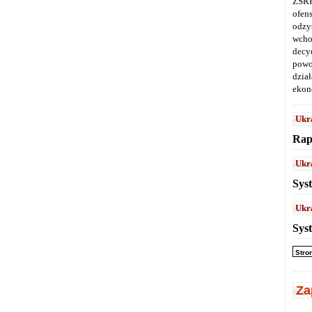
ZSRR
ofen
odz
wcho
decy
powo
dział
ekon
Ukr
Rap
Ukr
Sys
Ukr
Sys
Stro
Za