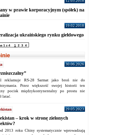
12.03.2018
any w prawie korporacyjnym (spółek) na
ainie
19.02.2018
eralizacja ukraińskiego rynku giełdowego
na 1 z 4
1
2
3
4
inie
30.06.2026
ja
ezniszczalny”
l reklamuje RS-28 Sarmat jako broń nie do
trzymania. Przez większość swojej historii ten
żny pocisk międzykontynentalny po prostu nie
ł latać.
29.05.2023
ekistan
ekistan – krok w stronę zielonych
jektów?
od 2013 roku Chiny systematycznie wprowadzają