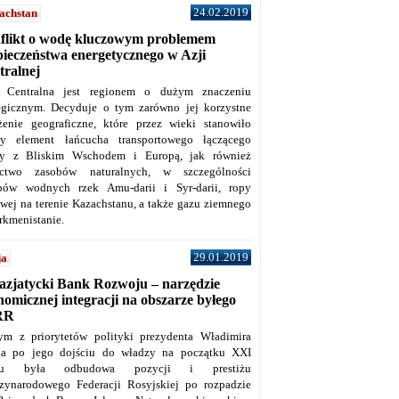
24.02.2019
achstan
flikt o wodę kluczowym problemem
pieczeństwa energetycznego w Azji
tralnej
 Centralna jest regionem o dużym znaczeniu
tegicznym. Decyduje o tym zarówno jej korzystne
żenie geograficzne, które przez wieki stanowiło
y element łańcucha transportowego łączącego
y z Bliskim Wschodem i Europą, jak również
ctwo zasobów naturalnych, w szczególności
bów wodnych rzek Amu-darii i Syr-darii, ropy
owej na terenie Kazachstanu, a także gazu ziemnego
rkmenistanie.
29.01.2019
ja
azjatycki Bank Rozwoju – narzędzie
omicznej integracji na obszarze byłego
RR
ym z priorytetów polityki prezydenta Władimira
na po jego dojściu do władzy na początku XXI
ku była odbudowa pozycji i prestiżu
zynarodowego Federacji Rosyjskiej po rozpadzie