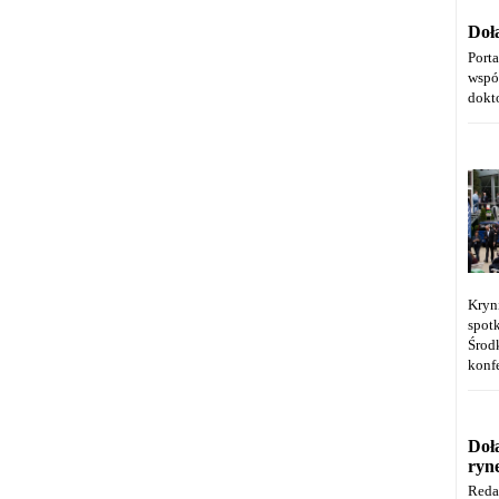
Doł
Port
wspó
dokt
Kryn
spot
Środ
konfe
Doł
ryn
Reda