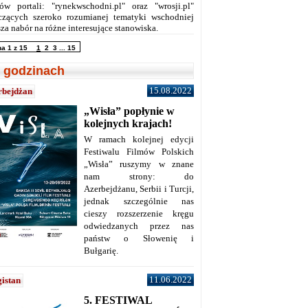
ów portali: "rynekwschodni.pl" oraz "wrosji.pl"
czących szeroko rozumianej tematyki wschodniej
za nabór na różne interesujące stanowiska.
na 1 z 15
1
2
3
...
15
 godzinach
15.08.2022
rbejdżan
„Wisła” popłynie w
kolejnych krajach!
W ramach kolejnej edycji
Festiwalu Filmów Polskich
„Wisła” ruszymy w znane
nam strony: do
Azerbejdżanu, Serbii i Turcji,
jednak szczególnie nas
cieszy rozszerzenie kręgu
odwiedzanych przez nas
państw o Słowenię i
Bułgarię.
11.06.2022
istan
5. FESTIWAL