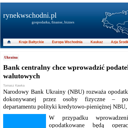
rynekwschodni.pl
gospodarka, finanse, biznes
Kraje Bałtyckie
Europa Wschodnia
Kaukaz
Azja Środ
Ukraina
Bank centralny chce wprowadzić podatek
walutowych
Tomasz Kawka
Narodowy Bank Ukrainy (NBU) rozważa opodatk
dokonywanej przez osoby fizyczne – poi
departamentu polityki kredytowo-pieniężnej NBU,
W przypadku wprowadzeni
opodatkowane będą operac