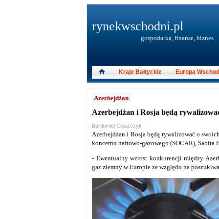
rynekwschodni.pl
gospodarka, finanse, biznes
Kraje Bałtyckie
Europa Wschod
Azerbejdżan
Azerbejdżan i Rosja będą rywalizowa
Bartłomiej Cięszczyk
Azerbejdżan i Rosja będą rywalizować o swoic
koncernu naftowo-gazowego (SOCAR), Sabita 
- Ewentualny wzrost konkurencji między Azer
gaz ziemny w Europie ze względu na poszukiwan