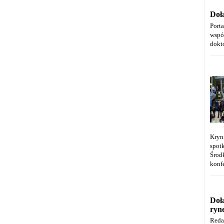
Doł
Port
wspó
dokt
Kryn
spot
Środ
konfe
Doł
ryn
Reda