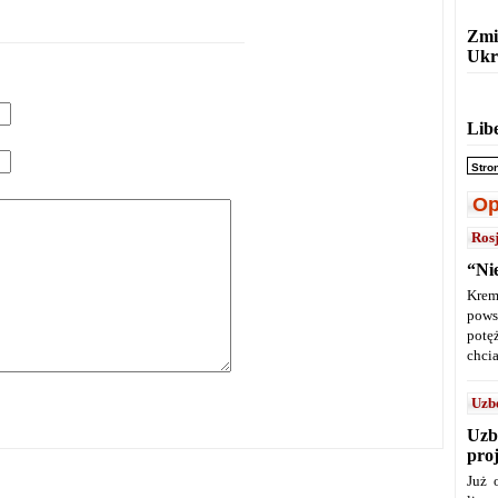
Zmi
Ukr
Lib
Stro
Op
Ros
“Ni
Krem
pows
potę
chcia
Uzb
Uzb
pro
Już 