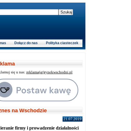
 nas
Dołącz do nas
Polityka ciasteczek
klama
klamuj się u nas:
reklama(at)rynekwschodni.pl
znes na Wschodzie
21.07.2019
eranie firmy i prowadzenie działalności