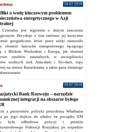
24.02.2019
achstan
flikt o wodę kluczowym problemem
pieczeństwa energetycznego w Azji
tralnej
 Centralna jest regionem o dużym znaczeniu
tegicznym. Decyduje o tym zarówno jej korzystne
żenie geograficzne, które przez wieki stanowiło
y element łańcucha transportowego łączącego
y z Bliskim Wschodem i Europą, jak również
ctwo zasobów naturalnych, w szczególności
bów wodnych rzek Amu-darii i Syr-darii, ropy
owej na terenie Kazachstanu, a także gazu ziemnego
rkmenistanie.
29.01.2019
ja
azjatycki Bank Rozwoju – narzędzie
omicznej integracji na obszarze byłego
RR
ym z priorytetów polityki prezydenta Władimira
na po jego dojściu do władzy na początku XXI
ku była odbudowa pozycji i prestiżu
zynarodowego Federacji Rosyjskiej po rozpadzie