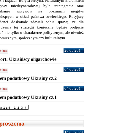
 i rządach Borysa Jelcyna. Naturalnym kierunkiem
sywy międzynarodowej była reintegracja oraz
yskanie wpływów na obszarach niegdyś
dzących w skład państwa sowieckiego. Rosyjscy
denci doskonale zdawali sobie sprawę, że dla
dzenia tej strategii konieczne będzie podjęcie
ań nie tylko o charakterze politycznym, ale również
omicznym, społecznym czy kulturalnym.
26.05.2014
aina
ort: Ukraińscy oligarchowie
04.05.2014
aina
tem podatkowy Ukrainy cz.2
04.05.2014
aina
tem podatkowy Ukrainy cz.1
na 1 z 4
1
2
3
4
proszenia
14.05.2023