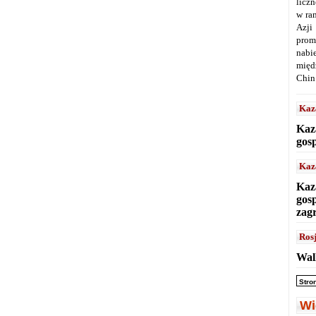
licz
w ra
Azji
prom
nabi
międ
Chin
Kaz
Kaz
gos
Kaz
Kaz
gos
zag
Ros
Wal
Stro
Wi