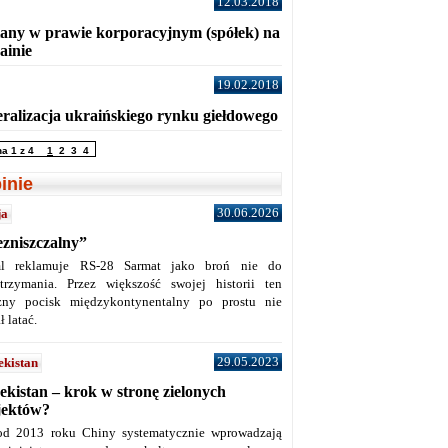
12.03.2018
any w prawie korporacyjnym (spółek) na
ainie
19.02.2018
eralizacja ukraińskiego rynku giełdowego
na 1 z 4
1
2
3
4
inie
30.06.2026
ja
ezniszczalny”
l reklamuje RS-28 Sarmat jako broń nie do
trzymania. Przez większość swojej historii ten
żny pocisk międzykontynentalny po prostu nie
ł latać.
29.05.2023
ekistan
ekistan – krok w stronę zielonych
jektów?
od 2013 roku Chiny systematycznie wprowadzają