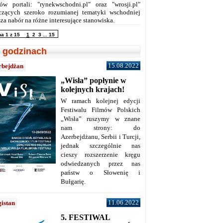
ów portali: "rynekwschodni.pl" oraz "wrosji.pl"
czących szeroko rozumianej tematyki wschodniej
za nabór na różne interesujące stanowiska.
na 1 z 15
1
2
3
...
15
 godzinach
15.08.2022
rbejdżan
„Wisła” popłynie w
kolejnych krajach!
W ramach kolejnej edycji
Festiwalu Filmów Polskich
„Wisła” ruszymy w znane
nam strony: do
Azerbejdżanu, Serbii i Turcji,
jednak szczególnie nas
cieszy rozszerzenie kręgu
odwiedzanych przez nas
państw o Słowenię i
Bułgarię.
11.06.2022
istan
5. FESTIWAL