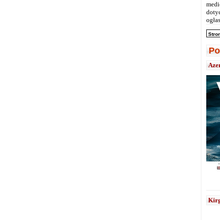
medi
doty
ogłas
Stro
Po
Aze
Kirg