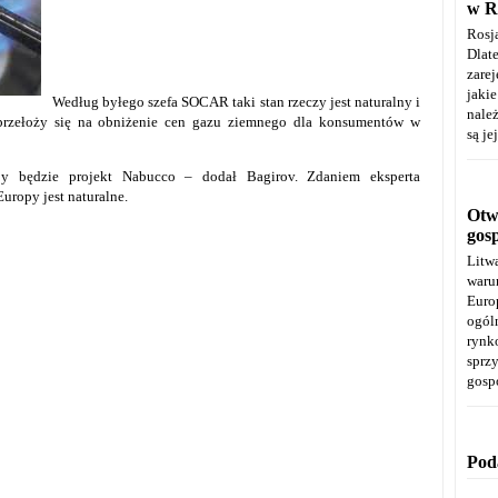
w R
Rosj
Dla
zare
jaki
Według byłego szefa SOCAR taki stan rzeczy jest naturalny i
należ
 przełoży się na obniżenie cen gazu ziemnego dla konsumentów w
są je
y będzie projekt Nabucco – dodał Bagirov. Zdaniem eksperta
uropy jest naturalne.
Otwa
gos
Litw
warun
Euro
ogól
rynk
spr
gosp
Pod