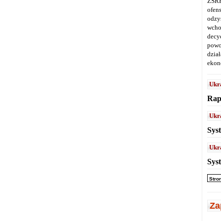
ZSRR
ofen
odz
wcho
decy
powo
dział
ekon
Ukr
Rap
Ukr
Sys
Ukr
Sys
Stro
Za