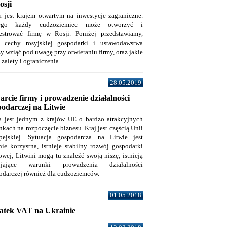
osji
a jest krajem otwartym na inwestycje zagraniczne.
tego każdy cudzoziemiec może otworzyć i
jestrować firmę w Rosji. Poniżej przedstawiamy,
e cechy rosyjskiej gospodarki i ustawodawstwa
y wziąć pod uwagę przy otwieraniu firmy, oraz jakie
j zalety i ograniczenia.
28.05.2019
rcie firmy i prowadzenie działalności
podarczej na Litwie
a jest jednym z krajów UE o bardzo atrakcyjnych
kach na rozpoczęcie biznesu. Kraj jest częścią Unii
pejskiej. Sytuacja gospodarcza na Litwie jest
nie korzystna, istnieje stabilny rozwój gospodarki
owej, Litwini mogą tu znaleźć swoją niszę, istnieją
zyjające warunki prowadzenia działalności
odarczej również dla cudzoziemców.
01.05.2018
atek VAT na Ukrainie