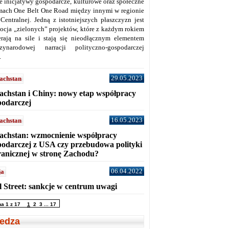
ne inicjatywy gospodarcze, kulturowe oraz społeczne
mach One Belt One Road między innymi w regionie
 Centralnej. Jedną z istotniejszych płaszczyzn jest
ocja „zielonych” projektów, które z każdym rokiem
erają na sile i stają się nieodłącznym elementem
zynarodowej narracji polityczno-gospodarczej
.
29.05.2023
achstan
achstan i Chiny: nowy etap współpracy
podarczej
16.05.2023
achstan
achstan: wzmocnienie współpracy
podarczej z USA czy przebudowa polityki
ranicznej w stronę Zachodu?
06.04.2022
ja
l Street: sankcje w centrum uwagi
na 1 z 17
1
2
3
...
17
edza