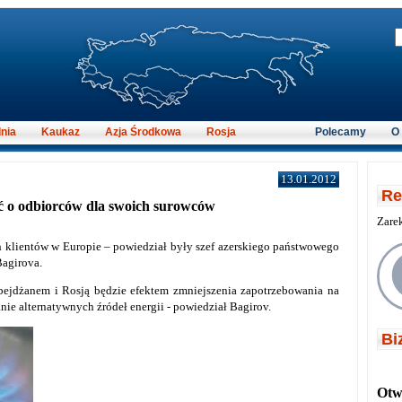
nia
Kaukaz
Azja Środkowa
Rosja
Polecamy
O
13.01.2012
Re
ć o odbiorców dla swoich surowców
Zare
h klientów w Europie – powiedział były szef azerskiego państwowego
Bagirova.
bejdżanem i Rosją będzie efektem zmniejszenia zapotrzebowania na
ie alternatywnych źródeł energii - powiedział Bagirov.
Bi
Otwi