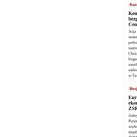
Kaz
Kon
bez
Cen
Azja
stra
poło
ważn
Chin
boga
zaso
naft
w Tu
Ros
Eur
ekon
ZS
Jedn
Puti
wie
międ