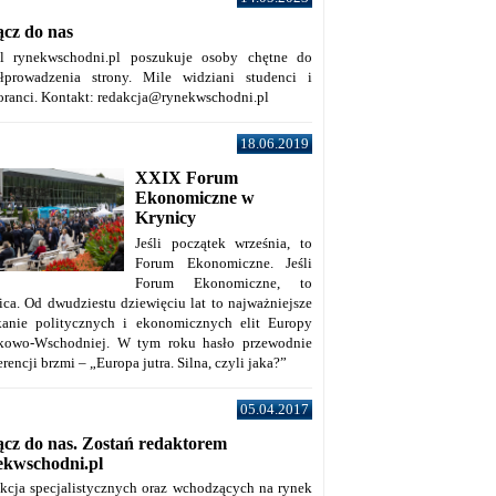
ącz do nas
al rynekwschodni.pl poszukuje osoby chętne do
łprowadzenia strony. Mile widziani studenci i
oranci. Kontakt: redakcja@rynekwschodni.pl
18.06.2019
XXIX Forum
Ekonomiczne w
Krynicy
Jeśli początek września, to
Forum Ekonomiczne. Jeśli
Forum Ekonomiczne, to
ica. Od dwudziestu dziewięciu lat to najważniejsze
kanie politycznych i ekonomicznych elit Europy
kowo-Wschodniej. W tym roku hasło przewodnie
rencji brzmi – „Europa jutra. Silna, czyli jaka?”
05.04.2017
ącz do nas. Zostań redaktorem
ekwschodni.pl
kcja specjalistycznych oraz wchodzących na rynek