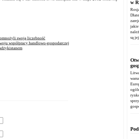
w R
Rosj
Dla
zare
jaki
należ
są je
pomnożyli swoją liczebność
ozwoju współpracy handlowo-gospodarczej
Tadżykistanem
Otwa
gos
Litw
warun
Euro
ogól
rynk
spr
gosp
Pod