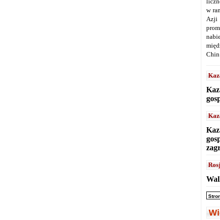
licz
w ra
Azji
prom
nabi
międ
Chin
Kaz
Kaz
gos
Kaz
Kaz
gos
zag
Ros
Wal
Stro
Wi