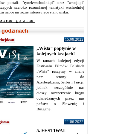
ów portali: "rynekwschodni.pl" oraz "wrosji.pl"
czących szeroko rozumianej tematyki wschodniej
za nabór na różne interesujące stanowiska.
na 1 z 15
1
2
3
...
15
 godzinach
15.08.2022
rbejdżan
„Wisła” popłynie w
kolejnych krajach!
W ramach kolejnej edycji
Festiwalu Filmów Polskich
„Wisła” ruszymy w znane
nam strony: do
Azerbejdżanu, Serbii i Turcji,
jednak szczególnie nas
cieszy rozszerzenie kręgu
odwiedzanych przez nas
państw o Słowenię i
Bułgarię.
11.06.2022
istan
5. FESTIWAL