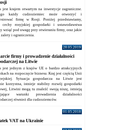
osji
a jest krajem otwartym na inwestycje zagraniczne.
tego każdy cudzoziemiec może otworzyć i
jestrować firmę w Rosji. Poniżej przedstawiamy,
e cechy rosyjskiej gospodarki i ustawodawstwa
y wziąć pod uwagę przy otwieraniu firmy, oraz jakie
j zalety i ograniczenia.
28.05.2019
rcie firmy i prowadzenie działalności
podarczej na Litwie
a jest jednym z krajów UE o bardzo atrakcyjnych
kach na rozpoczęcie biznesu. Kraj jest częścią Unii
pejskiej. Sytuacja gospodarcza na Litwie jest
nie korzystna, istnieje stabilny rozwój gospodarki
owej, Litwini mogą tu znaleźć swoją niszę, istnieją
zyjające warunki prowadzenia działalności
odarczej również dla cudzoziemców.
01.05.2018
atek VAT na Ukrainie