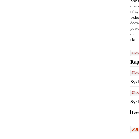
ZSRR
ofen
odz
wcho
decy
powo
dział
ekon
Ukr
Rap
Ukr
Sys
Ukr
Sys
Stro
Za