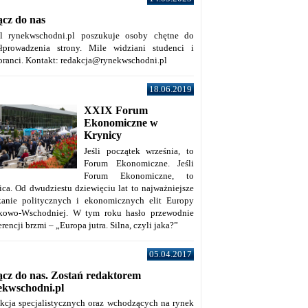
ącz do nas
al rynekwschodni.pl poszukuje osoby chętne do
łprowadzenia strony. Mile widziani studenci i
oranci. Kontakt: redakcja@rynekwschodni.pl
18.06.2019
XXIX Forum
Ekonomiczne w
Krynicy
Jeśli początek września, to
Forum Ekonomiczne. Jeśli
Forum Ekonomiczne, to
ica. Od dwudziestu dziewięciu lat to najważniejsze
kanie politycznych i ekonomicznych elit Europy
kowo-Wschodniej. W tym roku hasło przewodnie
rencji brzmi – „Europa jutra. Silna, czyli jaka?”
05.04.2017
ącz do nas. Zostań redaktorem
ekwschodni.pl
kcja specjalistycznych oraz wchodzących na rynek