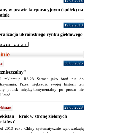
12.03.2018
any w prawie korporacyjnym (spółek) na
ainie
19.02.2018
eralizacja ukraińskiego rynku giełdowego
na 1 z 4
1
2
3
4
inie
30.06.2026
ja
ezniszczalny”
l reklamuje RS-28 Sarmat jako broń nie do
trzymania. Przez większość swojej historii ten
żny pocisk międzykontynentalny po prostu nie
ł latać.
29.05.2023
ekistan
ekistan – krok w stronę zielonych
jektów?
od 2013 roku Chiny systematycznie wprowadzają