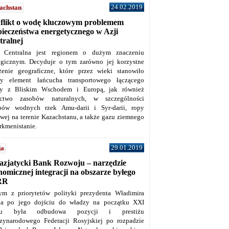
24.02.2019
achstan
flikt o wodę kluczowym problemem
pieczeństwa energetycznego w Azji
tralnej
 Centralna jest regionem o dużym znaczeniu
tegicznym. Decyduje o tym zarówno jej korzystne
żenie geograficzne, które przez wieki stanowiło
y element łańcucha transportowego łączącego
y z Bliskim Wschodem i Europą, jak również
ctwo zasobów naturalnych, w szczególności
bów wodnych rzek Amu-darii i Syr-darii, ropy
owej na terenie Kazachstanu, a także gazu ziemnego
rkmenistanie.
29.01.2019
ja
azjatycki Bank Rozwoju – narzędzie
omicznej integracji na obszarze byłego
RR
ym z priorytetów polityki prezydenta Władimira
na po jego dojściu do władzy na początku XXI
ku była odbudowa pozycji i prestiżu
zynarodowego Federacji Rosyjskiej po rozpadzie