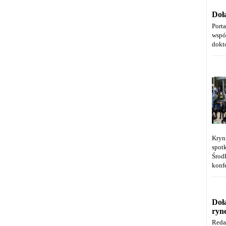
Doł
Port
wspó
dokt
Kryn
spot
Środ
konfe
Doł
ryn
Reda