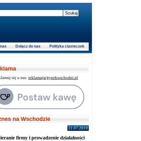
 nas
Dołącz do nas
Polityka ciasteczek
klama
klamuj się u nas:
reklama(at)rynekwschodni.pl
znes na Wschodzie
21.07.2019
eranie firmy i prowadzenie działalności