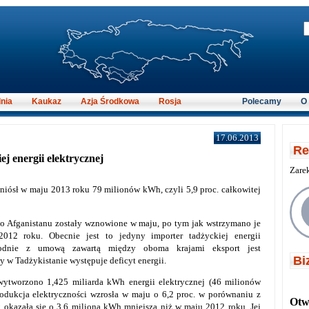
nia
Kaukaz
Azja Środkowa
Rosja
Polecamy
O
17.06.2013
Re
j energii elektrycznej
Zare
yniósł w maju 2013 roku 79 milionów kWh, czyli 5,9 proc. całkowitej
do Afganistanu zostały wznowione w maju, po tym jak wstrzymano je
2012 roku. Obecnie jest to jedyny importer tadżyckiej energii
Zgodnie z umową zawartą między oboma krajami eksport jest
Bi
 w Tadżykistanie występuje deficyt energii.
ytworzono 1,425 miliarda kWh energii elektrycznej (46 milionów
odukcja elektryczności wzrosła w maju o 6,2 proc. w porównaniu z
Otwi
 okazała się o 3,6 miliona kWh mniejsza niż w maju 2012 roku. Jej