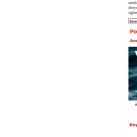
medi
doty
ogłas
Stro
Po
Aze
Kirg