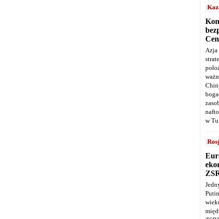
Kaz
Kon
bez
Cen
Azja
stra
poło
ważn
Chin
boga
zaso
naft
w Tu
Ros
Eur
ekon
ZS
Jedn
Puti
wie
międ