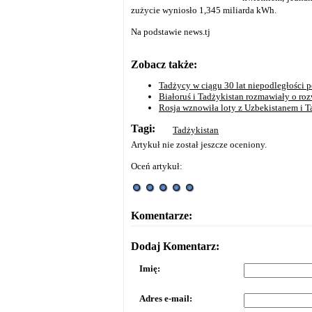
zużycie wyniosło 1,345 miliarda kWh.
Na podstawie news.tj
Zobacz także:
Tadżycy w ciągu 30 lat niepodległości 
Białoruś i Tadżykistan rozmawiały o r
Rosja wznowiła loty z Uzbekistanem i 
Tagi:
Tadżykistan
Artykuł nie został jeszcze oceniony.
Oceń artykuł:
Komentarze:
Dodaj Komentarz:
Imię:
Adres e-mail: