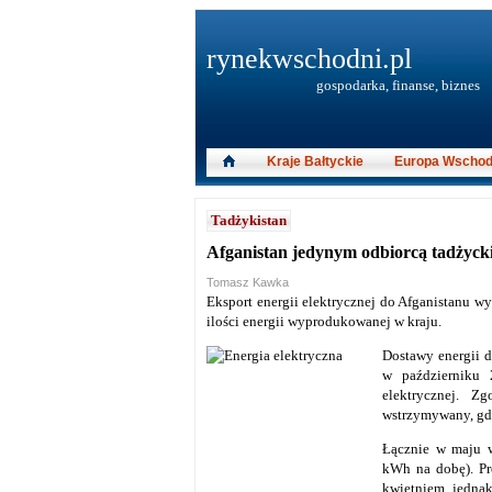
rynekwschodni.pl
gospodarka, finanse, biznes
Kraje Bałtyckie
Europa Wschod
Tadżykistan
Afganistan jedynym odbiorcą tadżyckie
Tomasz Kawka
Eksport energii elektrycznej do Afganistanu w
ilości energii wyprodukowanej w kraju.
Dostawy energii 
w październiku 
elektrycznej. 
wstrzymywany, gdy
Łącznie w maju w
kWh na dobę). Pr
kwietniem, jednak