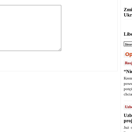
Zmi
Ukr
Lib
Stro
Op
Ros
“Ni
Krem
pows
potę
chcia
Uzb
Uzb
pro
Już 