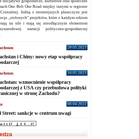
ne inicjatywy gospodarcze, kulturowe oraz społeczne
mach One Belt One Road między innymi w regionie
 Centralnej. Jedną z istotniejszych płaszczyzn jest
ocja „zielonych” projektów, które z każdym rokiem
erają na sile i stają się nieodłącznym elementem
zynarodowej narracji polityczno-gospodarczej
.
29.05.2023
achstan
achstan i Chiny: nowy etap współpracy
podarczej
16.05.2023
achstan
achstan: wzmocnienie współpracy
podarczej z USA czy przebudowa polityki
ranicznej w stronę Zachodu?
06.04.2022
ja
l Street: sankcje w centrum uwagi
na 1 z 17
1
2
3
...
17
edza