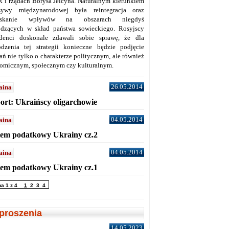
 i rządach Borysa Jelcyna. Naturalnym kierunkiem
sywy międzynarodowej była reintegracja oraz
yskanie wpływów na obszarach niegdyś
dzących w skład państwa sowieckiego. Rosyjscy
denci doskonale zdawali sobie sprawę, że dla
dzenia tej strategii konieczne będzie podjęcie
ań nie tylko o charakterze politycznym, ale również
omicznym, społecznym czy kulturalnym.
26.05.2014
aina
ort: Ukraińscy oligarchowie
04.05.2014
aina
tem podatkowy Ukrainy cz.2
04.05.2014
aina
tem podatkowy Ukrainy cz.1
na 1 z 4
1
2
3
4
proszenia
14.05.2023