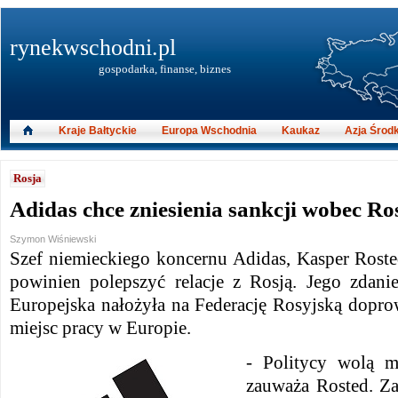
rynekwschodni.pl
gospodarka, finanse, biznes
Kraje Bałtyckie
Europa Wschodnia
Kaukaz
Azja Środ
Rosja
Adidas chce zniesienia sankcji wobec Ros
Szymon Wiśniewski
Szef niemieckiego koncernu Adidas, Kasper Roste
powinien polepszyć relacje z Rosją. Jego zdani
Europejska nałożyła na Federację Rosyjską dopro
miejsc pracy w Europie.
- Politycy wolą m
zauważa Rosted. Za