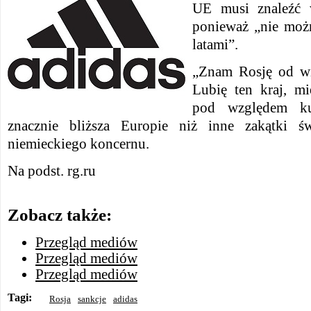
UE musi znaleźć w
ponieważ „nie moż
latami”.
„Znam Rosję od wie
Lubię ten kraj, m
pod względem ku
znacznie bliższa Europie niż inne zakątki ś
niemieckiego koncernu.
Na podst. rg.ru
Zobacz także:
Przegląd mediów
Przegląd mediów
Przegląd mediów
Tagi:
Rosja
sankcje
adidas