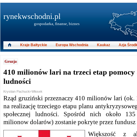
rynekwschodni.pl
gospodarka, finanse, biznes
Kraje Bałtyckie
Europa Wschodnia
Kaukaz
Azja Środ
Gruzja
410 milionów lari na trzeci etap pomoc
ludności
Krystian Pachucki-Włosek
Rząd gruziński przeznaczy 410 milionów lari (ok
na realizację trzeciego etapu planu antykryzyso
społecznej ludności. Spośród nich około 13
milionow dolarów) zostanie pokryte przez fundus
Większość z a