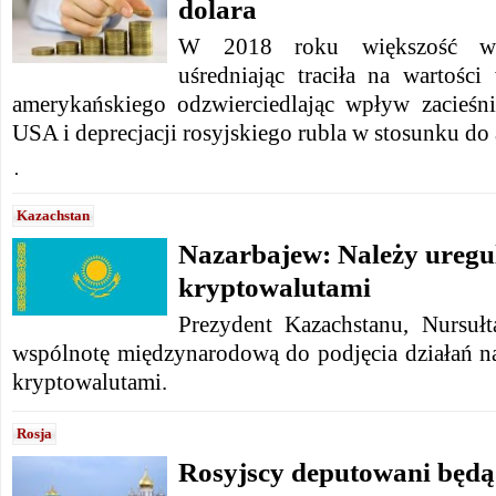
dolara
W 2018 roku większość wa
uśredniając traciła na wartośc
amerykańskiego odzwierciedlając wpływ zacieśnie
USA i deprecjacji rosyjskiego rubla w stosunku do
.
Kazachstan
Nazarbajew: Należy uregu
kryptowalutami
Prezydent Kazachstanu, Nursuł
wspólnotę międzynarodową do podjęcia działań na
kryptowalutami.
Rosja
Rosyjscy deputowani będą