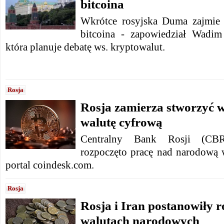
bitcoina
Wkrótce rosyjska Duma zajmie s
bitcoina - zapowiedział Wadim
która planuje debatę ws. kryptowalut.
Rosja
Rosja zamierza stworzyć 
walutę cyfrową
Centralny Bank Rosji (CBR
rozpoczęto pracę nad narodową 
portal coindesk.com.
Rosja
Rosja i Iran postanowiły ro
walutach narodowych