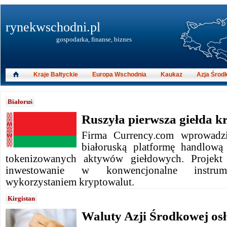
rynekwschodni.pl
gospodarka, finanse, biznes
Kraje Bałtyckie
Europa Wschodnia
Kaukaz
Azja Środ
Białoruś
Ruszyła pierwsza giełda k
Firma Currency.com wprowadzi
białoruską platformę handlową
tokenizowanych aktywów giełdowych. Projekt
inwestowanie w konwencjonalne instru
wykorzystaniem kryptowalut.
Kirgistan
Waluty Azji Środkowej osł