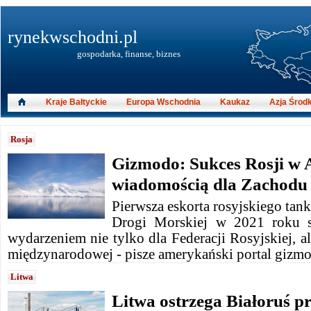
rynekwschodni.pl
gospodarka, finanse, biznes
Kraje Bałtyckie
Europa Wschodnia
Kaukaz
Azja Środ
Rosja
Gizmodo: Sukces Rosji w A
wiadomością dla Zachodu
Pierwsza eskorta rosyjskiego ta
Drogi Morskiej w 2021 roku s
wydarzeniem nie tylko dla Federacji Rosyjskiej, al
międzynarodowej - pisze amerykański portal gizm
Litwa
Litwa ostrzega Białoruś p