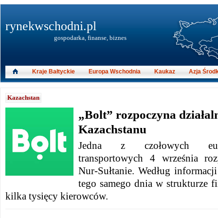
rynekwschodni.pl
gospodarka, finanse, biznes
Kraje Bałtyckie
Europa Wschodnia
Kaukaz
Azja Środ
Kazachstan
„Bolt” rozpoczyna działaln
Kazachstanu
Jedna z czołowych euro
transportowych 4 września roz
Nur-Sułtanie. Według informacji
tego samego dnia w strukturze fi
kilka tysięcy kierowców.