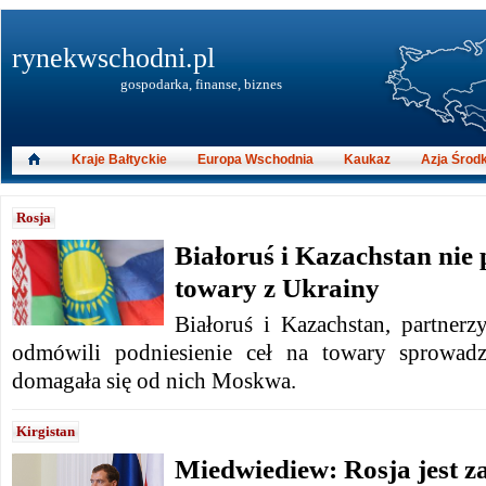
rynekwschodni.pl
gospodarka, finanse, biznes
Kraje Bałtyckie
Europa Wschodnia
Kaukaz
Azja Środ
Rosja
Białoruś i Kazachstan nie 
towary z Ukrainy
Białoruś i Kazachstan, partnerz
odmówili podniesienie ceł na towary sprowad
domagała się od nich Moskwa.
Kirgistan
Miedwiediew: Rosja jest z