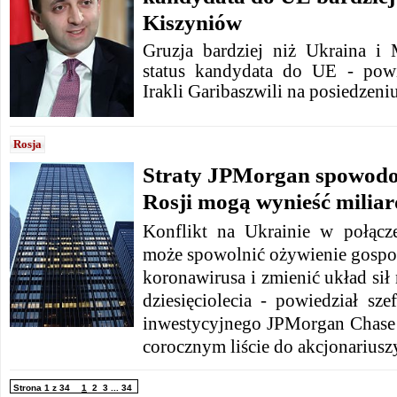
Kiszyniów
Gruzja bardziej niż Ukraina i
status kandydata do UE - powi
Irakli Garibaszwili na posiedzeni
Rosja
Straty JPMorgan spowodo
Rosji mogą wynieść milia
Konflikt na Ukrainie w połącze
może spowolnić ożywienie gosp
koronawirusa i zmienić układ sił 
dziesięciolecia - powiedział sz
inwestycyjnego JPMorgan Chase
corocznym liście do akcjonariusz
Strona 1 z 34
1
2
3
...
34