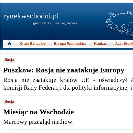
rynekwschodni.pl
gospodarka, finanse, biznes
Kraje Bałtyckie
Europa Wschodnia
Kaukaz
Azja Środ
Rosja
Puszkow: Rosja nie zaatakuje Europy
Rosja nie zaatakuje krajów UE - oświadczył A
komisji Rady Federacji ds. polityki informacyjnej 
Rosja
Miesiąc na Wschodzie
Marcowy przegląd mediów: