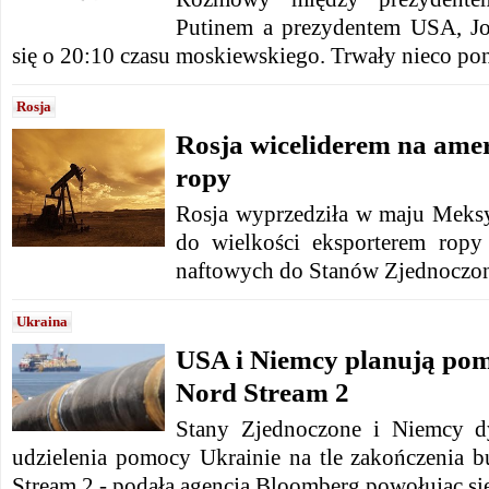
Putinem a prezydentem USA, J
się o 20:10 czasu moskiewskiego. Trwały nieco po
Rosja
Rosja wiceliderem na am
ropy
Rosja wyprzedziła w maju Meksyk
do wielkości eksporterem ropy
naftowych do Stanów Zjednoczo
Ukraina
USA i Niemcy planują pom
Nord Stream 2
Stany Zjednoczone i Niemcy d
udzielenia pomocy Ukrainie na tle zakończenia
Stream 2 - podała agencja Bloomberg powołując się