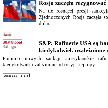
Rosja zaczęła rezygnować 
Na tle rosnącej presji sankcy
Zjednoczonych Rosja zaczęła s
dolara.
Rosja
S&P: Rafinerie USA są bar
kiedykolwiek uzależnione 
Pomimo nowych sankcji amerykańskie rafine
kiedykolwiek uzależnione od rosyjskiej ropy.
Strona 1 z 3
1
2
3