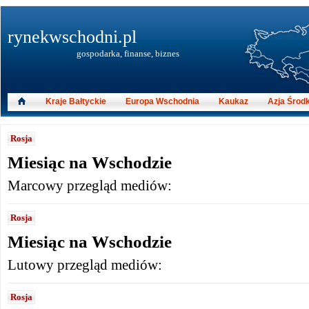
rynekwschodni.pl
gospodarka, finanse, biznes
Kraje Bałtyckie
Europa Wschodnia
Kaukaz
Azja Środ
Rosja
Miesiąc na Wschodzie
Marcowy przegląd mediów:
Rosja
Miesiąc na Wschodzie
Lutowy przegląd mediów:
Rosja