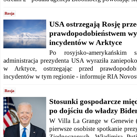
Rosja
USA ostrzegają Rosję prz
prawdopodobieństwem wys
incydentów w Arktyce
Po rosyjsko-amerykańskim 
administracja prezydenta USA wyraziła zaniepoko
w Arktyce, ostrzegając przed prawdopodobi
incydentów w tym regionie - informuje RIA Novost
Rosja
Stosunki gospodarcze mię
po dojściu do władzy Bide
W Villa La Grange w Genewie (
pierwsze osobiste spotkanie pre
Zjednoczonych, Władimira Put