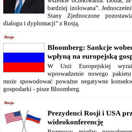
wszelkie oczekiwania. Dodał,
że 
bardziej izolowana”.
Jednocześni
Stany Zjednoczone pozostawi
dialogu i dyplomacji” z Rosją.
Rosja
Bloomberg: Sankcje wobec
wpłyną na europejską gos
W Unii Europejskiej wyra
wprowadzenie nowego pakietu
może spowodować poważne negatywne konsekwen
gospodarki - pisze Bloomberg.
Rosja
Prezydenci Rosji i USA pr
wideokonferencję
Rozmowy między prezydente