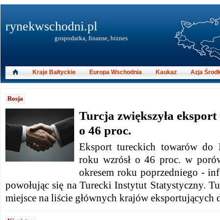
rynekwschodni.pl
gospodarka, finanse, biznes
Kraje Bałtyckie
Europa Wschodnia
Kaukaz
Azja Środ
Rosja
Turcja zwiększyła eksport
o 46 proc.
Eksport tureckich towarów do
roku wzrósł o 46 proc. w poró
okresem roku poprzedniego - inf
powołując się na Turecki Instytut Statystyczny. Tu
miejsce na liście głównych krajów eksportujących 