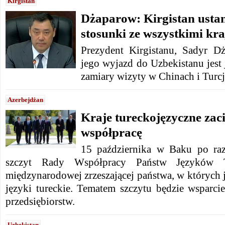
Kirgistan
Dżaparow: Kirgistan usta
stosunki ze wszystkimi kr
Prezydent Kirgistanu, Sadyr D
jego wyjazd do Uzbekistanu jest 
zamiary wizyty w Chinach i Turcj
Azerbejdżan
Kraje tureckojęzyczne zaci
współpracę
15 października w Baku po raz
szczyt Rady Współpracy Państw Języków Tur
międzynarodowej zrzeszającej państwa, w których
języki tureckie. Tematem szczytu będzie wsparci
przedsiębiorstw.
Uzbekistan