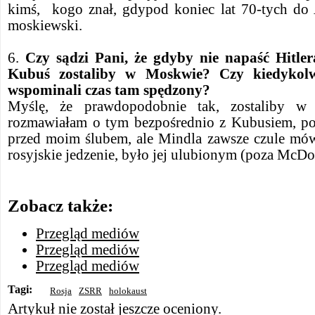
kimś, kogo znał, gdypod koniec lat 70-tych do 
moskiewski.
6.
Czy sądzi Pani, że gdyby nie napaść Hitl
Kubuś zostaliby w Moskwie? Czy kiedykol
wspominali czas tam spędzony?
Myślę, że prawdopodobnie tak, zostaliby w
rozmawiałam o tym bezpośrednio z Kubusiem, po
przed moim ślubem, ale Mindla zawsze czule mówi
rosyjskie jedzenie, było jej ulubionym (poza McDo
Zobacz także:
Przegląd mediów
Przegląd mediów
Przegląd mediów
Tagi:
Rosja
ZSRR
holokaust
Artykuł nie został jeszcze oceniony.