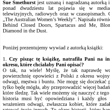
Sue Smethurst
jest uznaną i nagradzaną autorką i
ponad dwudziestu lat pojawia się w medi
telewizyjnych, radiowych oraz w czasopismach. O
„The Australian Women’s Weekly”. Napisała równi
Behind Closed Doors, Spartacus and Me, Blo
Diamond in the Dust.
Poniżej prezentujemy wywiad z autorką książki:
1.
Czy pisząc tę książkę, natrafiła Pani na i
okresu, które chciałaby Pani opisać?
O tak, na wiele! Myślę, że tak naprawdę wc
powierzchnię opowieści z Polski z okresu wojny.
odwagi, męstwa i buntu. Nie mogę się doczekać 
tylko będę mógła, aby przeprowadzić więcej badań
które śledzę. Tak wiele możemy się nauczyć z tego 
historia musi być opowiedziana i każdy głos 
wrażeniem odwagi, zwłaszcza kobiet, które zadał
ratować życie innych. To okres historii, który ba