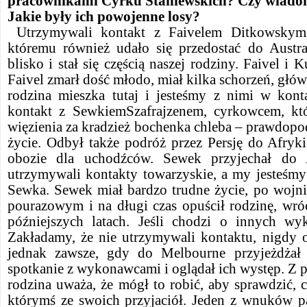
pracownikami Cyrku Staniewskich? Czy wiadomo,
Jakie były ich powojenne losy?
Utrzymywali kontakt z Faivelem Ditkowskym
któremu również udało się przedostać do Austra
blisko i stał się częścią naszej rodziny. Faivel i 
Faivel zmarł dość młodo, miał kilka schorzeń, głów
rodzina mieszka tutaj i jesteśmy z nimi w kont
kontakt z SewkiemSzafrajzenem, cyrkowcem, któ
więzienia za kradzież bochenka chleba – prawdop
życie. Odbył także podróż przez Persję do Afryki
obozie dla uchodźców. Sewek przyjechał do Au
utrzymywali kontakty towarzyskie, a my jesteśmy
Sewka. Sewek miał bardzo trudne życie, po wojni
pourazowym i na długi czas opuścił rodzinę, wró
późniejszych latach. Jeśli chodzi o innych w
Zakładamy, że nie utrzymywali kontaktu, nigdy
jednak zawsze, gdy do Melbourne przyjeżdżał
spotkanie z wykonawcami i oglądał ich występ. Z 
rodzina uważa, że mógł to robić, aby sprawdzić, 
którymś ze swoich przyjaciół. Jeden z wnuków pa