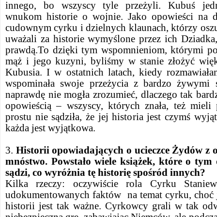
innego, bo wszyscy tyle przeżyli. Kubuś je
wnukom historie o wojnie. Jako opowieści na d
cudownym cyrku i dzielnych klaunach, którzy oszu
uważali za historie wymyślone przez ich Dziadka
prawdą.To dzięki tym wspomnieniom, którymi pod
mąż i jego kuzyni, byliśmy w stanie złożyć więk
Kubusia. I w ostatnich latach, kiedy rozmawiała
wspominała swoje przeżycia z bardzo żywymi s
naprawdę nie mogła zrozumieć, dlaczego tak bardz
opowieścią – wszyscy, których znała, też mieli
prostu nie sądziła, że jej historia jest czymś wyj
każda jest wyjątkowa.
3.
Historii opowiadających o ucieczce Żydów z 
mnóstwo. Powstało wiele książek, które o tym
sądzi, co wyróżnia tę historię spośród innych?
Kilka rzeczy: oczywiście rola Cyrku Staniew
udokumentowanych faktów na temat cyrku, choć j
historii jest tak ważne. Cyrkowcy grali w tak o