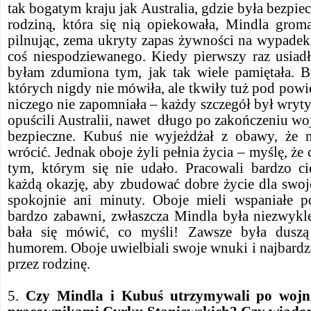
tak bogatym kraju jak Australia, gdzie była bezpi
rodziną, która się nią opiekowała, Mindla grom
pilnując, zema ukryty zapas żywności na wypadek
coś niespodziewanego. Kiedy pierwszy raz usia
byłam zdumiona tym, jak tak wiele pamiętała. 
których nigdy nie mówiła, ale tkwiły tuż pod powie
niczego nie zapomniała – każdy szczegół był wryty
opuścili Australii, nawet długo po zakończeniu wo
bezpieczne. Kubuś nie wyjeżdżał z obawy, że 
wrócić. Jednak oboje żyli pełnia życia – myślę, że c
tym, którym się nie udało. Pracowali bardzo c
każdą okazję, aby zbudować dobre życie dla swojej
spokojnie ani minuty. Oboje mieli wspaniałe p
bardzo zabawni, zwłaszcza Mindla była niezwykl
bała się mówić, co myśli! Zawsze była duszą 
humorem. Oboje uwielbiali swoje wnuki i najbardzi
przez rodzinę.
5.
Czy Mindla i Kubuś utrzymywali po wojn