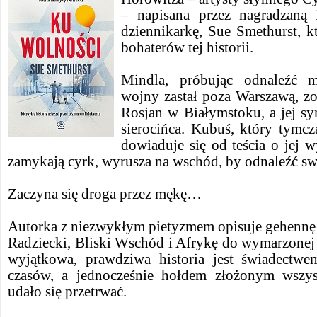
– napisana przez nagradzaną 
dziennikarkę, Sue Smethurst, k
bohaterów tej historii.
Mindla, próbując odnaleźć 
wojny zastał poza Warszawą, zo
Rosjan w Białymstoku, a jej sy
sierocińca. Kubuś, który tymcz
dowiaduje się od teścia o jej 
zamykają cyrk, wyrusza na wschód, by odnaleźć sw
Zaczyna się droga przez mękę…
Autorka z niezwykłym pietyzmem opisuje gehennę
Radziecki, Bliski Wschód i Afrykę do wymarzonej A
wyjątkowa, prawdziwa historia jest świadectw
czasów, a jednocześnie hołdem złożonym wszy
udało się przetrwać.