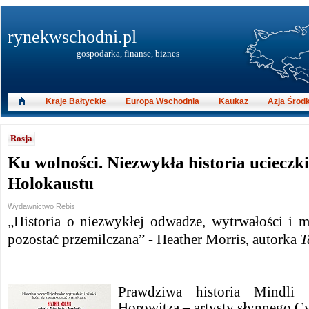
rynekwschodni.pl
gospodarka, finanse, biznes
Kraje Bałtyckie
Europa Wschodnia
Kaukaz
Azja Środ
Rosja
Ku wolności. Niezwykła historia uciecz
Holokaustu
Wydawnictwo Rebis
„Historia o niezwykłej odwadze, wytrwałości i m
pozostać przemilczana” - Heather Morris, autorka
T
Prawdziwa historia Mindli
Horowitza – artysty słynnego C