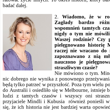
badać dalej.
2.
Wiadomo, że w rod
Zagłady bardzo różn
wspomnień tamtych czas
nigdy o tym nie mówili
Waszej rodzinie? Czy 
pielęgnowano historię 
raczej nie wracano do 
zapoznawano z nią mło
nauczono je pielęgno
straszliwym czasie?
Nie mówiono o tym. Mind
nic dobrego nie wynika z ponownego przeżywania 
będą tylko patrzeć w przyszłość. Poza tym wielu 
do Australii i osiedliło się w Melbourne, istnieje 
ludzi z tamtych czasów i wszyscy oni strasznie
przyjaciele Mindli i Kubusia również ponieśli w
się, że ich historia nie jest bardziej warta opowi