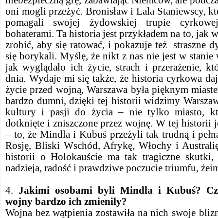
niebezpieczną grę, zabawiając Niemców, ale podczas
oni mogli przeżyć. Bronisław i Lala Staniewscy, kt
pomagali swojej żydowskiej trupie cyrkow
bohaterami. Ta historia jest przykładem na to, jak w
zrobić, aby się ratować, i pokazuje też straszne d
się borykali. Myślę, że nikt z nas nie jest w stanie
jak wyglądało ich życie, strach i przerażenie, k
dnia. Wydaje mi się także, że historia cyrkowa d
życie przed wojną, Warszawa była pięknym miaste
bardzo dumni, dzięki tej historii widzimy Warszaw
kultury i pasji do życia – nie tylko miasto, k
dotknięte i zniszczone przez wojnę. W tej historii j
– to, że Mindla i Kubuś przeżyli tak trudną i peł
Rosję, Bliski Wschód, Afrykę, Włochy i Australię
historii o Holokauście ma tak tragiczne skutki
nadzieja, radość i prawdziwe poczucie triumfu, żei
4.
Jakimi osobami byli Mindla i Kubuś? Cz
wojny bardzo ich zmieniły?
Wojna bez wątpienia zostawiła na nich swoje bli