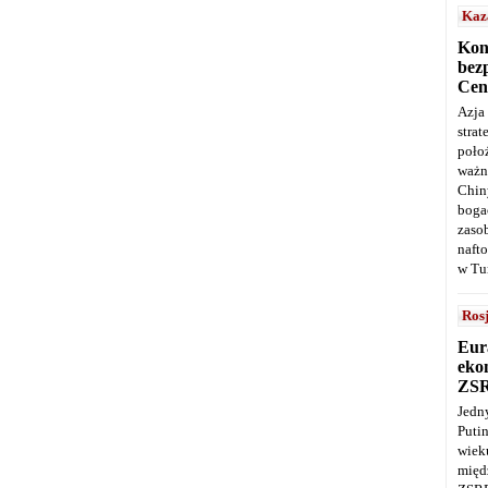
Kaz
Kon
bez
Cen
Azja
stra
poło
ważn
Chin
boga
zaso
naft
w Tu
Ros
Eur
ekon
ZS
Jedn
Puti
wie
międ