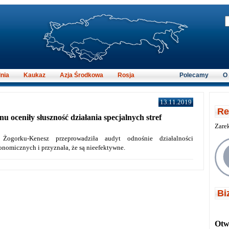
nia
Kaukaz
Azja Środkowa
Rosja
Polecamy
O
13.11.2019
Re
u oceniły słuszność działania specjalnych stref
Zare
Żogorku-Kenesz przeprowadziła audyt odnośnie działalności
konomicznych i przyznała, że są nieefektywne.
Bi
Otwi