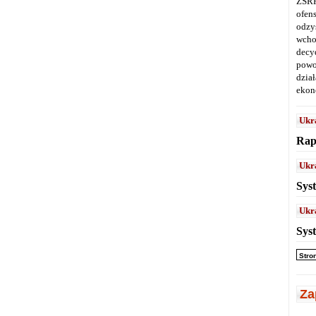
ZSRR
ofen
odz
wcho
decy
powo
dział
ekon
Ukr
Rap
Ukr
Sys
Ukr
Sys
Stro
Za