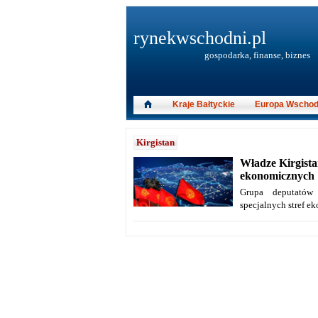
rynekwschodni.pl
gospodarka, finanse, biznes
Kraje Bałtyckie
Europa Wschod
Kirgistan
Władze Kirgistan
ekonomicznych
Grupa deputatów 
specjalnych stref e