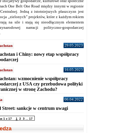
ne inicjatywy gospodarcze, kulturowe oraz społeczne
mach One Belt One Road między innymi w regionie
 Centralnej. Jedną z istotniejszych płaszczyzn jest
ocja „zielonych” projektów, które z każdym rokiem
erają na sile i stają się nieodłącznym elementem
zynarodowej narracji polityczno-gospodarczej
.
29.05.2023
achstan
achstan i Chiny: nowy etap współpracy
podarczej
16.05.2023
achstan
achstan: wzmocnienie współpracy
podarczej z USA czy przebudowa polityki
ranicznej w stronę Zachodu?
06.04.2022
ja
l Street: sankcje w centrum uwagi
na 1 z 17
1
2
3
...
17
edza