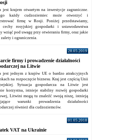
osji
a jest krajem otwartym na inwestycje zagraniczne.
tego każdy cudzoziemiec może otworzyć i
jestrować firmę w Rosji. Poniżej przedstawiamy,
e cechy rosyjskiej gospodarki i ustawodawstwa
y wziąć pod uwagę przy otwieraniu firmy, oraz jakie
j zalety i ograniczenia.
28.05.2019
rcie firmy i prowadzenie działalności
podarczej na Litwie
a jest jednym z krajów UE o bardzo atrakcyjnych
kach na rozpoczęcie biznesu. Kraj jest częścią Unii
pejskiej. Sytuacja gospodarcza na Litwie jest
nie korzystna, istnieje stabilny rozwój gospodarki
owej, Litwini mogą tu znaleźć swoją niszę, istnieją
zyjające warunki prowadzenia działalności
odarczej również dla cudzoziemców.
01.05.2018
atek VAT na Ukrainie