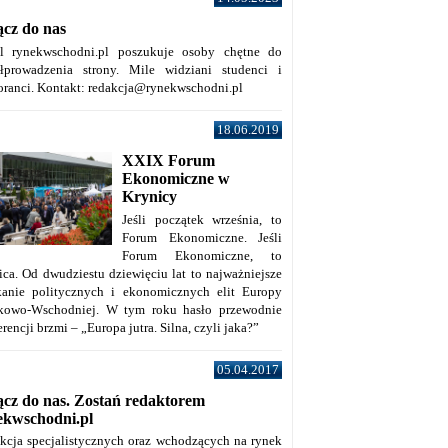
ącz do nas
al rynekwschodni.pl poszukuje osoby chętne do
łprowadzenia strony. Mile widziani studenci i
oranci. Kontakt: redakcja@rynekwschodni.pl
18.06.2019
XXIX Forum
Ekonomiczne w
Krynicy
Jeśli początek września, to
Forum Ekonomiczne. Jeśli
Forum Ekonomiczne, to
ica. Od dwudziestu dziewięciu lat to najważniejsze
kanie politycznych i ekonomicznych elit Europy
kowo-Wschodniej. W tym roku hasło przewodnie
rencji brzmi – „Europa jutra. Silna, czyli jaka?”
05.04.2017
ącz do nas. Zostań redaktorem
ekwschodni.pl
kcja specjalistycznych oraz wchodzących na rynek