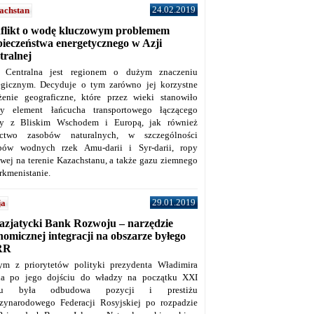
24.02.2019
achstan
flikt o wodę kluczowym problemem
pieczeństwa energetycznego w Azji
tralnej
 Centralna jest regionem o dużym znaczeniu
tegicznym. Decyduje o tym zarówno jej korzystne
żenie geograficzne, które przez wieki stanowiło
y element łańcucha transportowego łączącego
y z Bliskim Wschodem i Europą, jak również
ctwo zasobów naturalnych, w szczególności
bów wodnych rzek Amu-darii i Syr-darii, ropy
owej na terenie Kazachstanu, a także gazu ziemnego
rkmenistanie.
29.01.2019
ja
azjatycki Bank Rozwoju – narzędzie
omicznej integracji na obszarze byłego
RR
ym z priorytetów polityki prezydenta Władimira
na po jego dojściu do władzy na początku XXI
ku była odbudowa pozycji i prestiżu
zynarodowego Federacji Rosyjskiej po rozpadzie