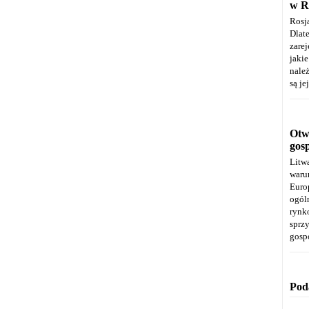
w R
Rosj
Dla
zare
jaki
należ
są je
Otwa
gos
Litw
warun
Euro
ogól
rynk
spr
gosp
Pod