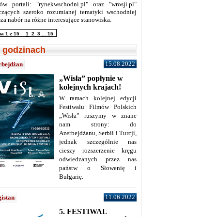
ów portali: "rynekwschodni.pl" oraz "wrosji.pl"
czących szeroko rozumianej tematyki wschodniej
za nabór na różne interesujące stanowiska.
na 1 z 15
1
2
3
...
15
 godzinach
15.08.2022
rbejdżan
„Wisła” popłynie w
kolejnych krajach!
W ramach kolejnej edycji
Festiwalu Filmów Polskich
„Wisła” ruszymy w znane
nam strony: do
Azerbejdżanu, Serbii i Turcji,
jednak szczególnie nas
cieszy rozszerzenie kręgu
odwiedzanych przez nas
państw o Słowenię i
Bułgarię.
11.06.2022
istan
5. FESTIWAL