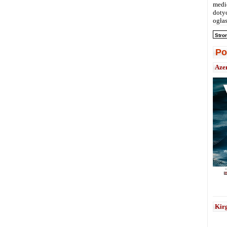
medi
doty
ogłas
Stro
Po
Aze
Kirg