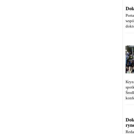
Doł
Port
wspó
dokt
Kryn
spot
Środ
konfe
Doł
ryn
Reda