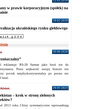
12.03.2018
any w prawie korporacyjnym (spółek) na
ainie
19.02.2018
eralizacja ukraińskiego rynku giełdowego
na 1 z 4
1
2
3
4
inie
30.06.2026
ja
ezniszczalny”
l reklamuje RS-28 Sarmat jako broń nie do
trzymania. Przez większość swojej historii ten
żny pocisk międzykontynentalny po prostu nie
ł latać.
29.05.2023
ekistan
ekistan – krok w stronę zielonych
jektów?
od 2013 roku Chiny systematycznie wprowadzają