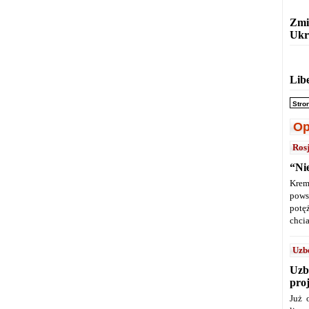
Zmi
Ukr
Lib
Stro
Op
Ros
“Ni
Krem
pows
potę
chcia
Uzb
Uzb
pro
Już 