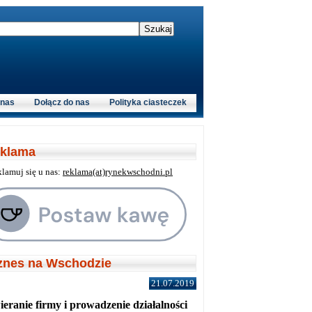
 nas
Dołącz do nas
Polityka ciasteczek
klama
klamuj się u nas:
reklama(at)rynekwschodni.pl
znes na Wschodzie
21.07.2019
eranie firmy i prowadzenie działalności