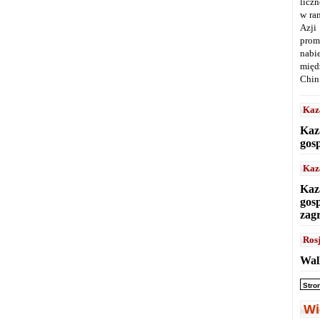
licz
w ra
Azji
prom
nabi
międ
Chin
Kaz
Kaz
gos
Kaz
Kaz
gos
zag
Ros
Wal
Stro
Wi