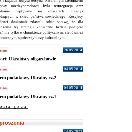
 i rządach Borysa Jelcyna. Naturalnym kierunkiem
sywy międzynarodowej była reintegracja oraz
yskanie wpływów na obszarach niegdyś
dzących w skład państwa sowieckiego. Rosyjscy
denci doskonale zdawali sobie sprawę, że dla
dzenia tej strategii konieczne będzie podjęcie
ań nie tylko o charakterze politycznym, ale również
omicznym, społecznym czy kulturalnym.
26.05.2014
aina
ort: Ukraińscy oligarchowie
04.05.2014
aina
tem podatkowy Ukrainy cz.2
04.05.2014
aina
tem podatkowy Ukrainy cz.1
na 1 z 4
1
2
3
4
proszenia
14.05.2023