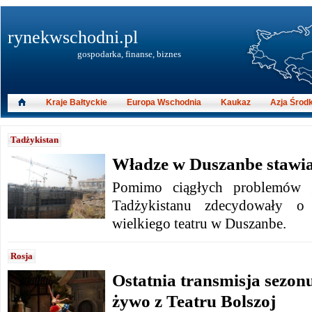
rynekwschodni.pl
gospodarka, finanse, biznes
Kraje Bałtyckie
Europa Wschodnia
Kaukaz
Azja Środ
Tadżykistan
Władze w Duszanbe stawia
Pomimo ciągłych problemów g
Tadżykistanu zdecydowały 
wielkiego teatru w Duszanbe.
Rosja
Ostatnia transmisja sezon
żywo z Teatru Bolszoj