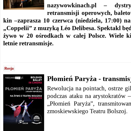
nazywowkinach.pl – dystry
retransmisji operowych, balet
kin –zaprasza 10 czerwca (niedziela, 17:00) 
„Coppelii” z muzyką
Léo Delibesa. Spektakl bę
żywo w 20 ośrodkach w całej Polsce. Wiele k
letnie retransmisje.
Rosja
Płomień Paryża - transmisj
Rewolucja na pointach, ostrze gi
podczas ataku na arystokratów –
„Płomień Paryża”, transmitow
zmoskiewskiego Teatru Bolszoj.