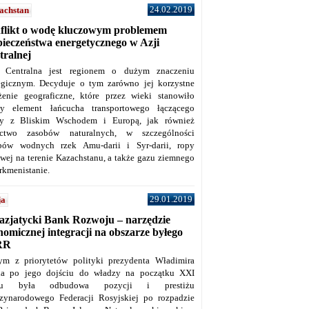
24.02.2019
achstan
flikt o wodę kluczowym problemem
pieczeństwa energetycznego w Azji
tralnej
 Centralna jest regionem o dużym znaczeniu
tegicznym. Decyduje o tym zarówno jej korzystne
żenie geograficzne, które przez wieki stanowiło
y element łańcucha transportowego łączącego
y z Bliskim Wschodem i Europą, jak również
ctwo zasobów naturalnych, w szczególności
bów wodnych rzek Amu-darii i Syr-darii, ropy
owej na terenie Kazachstanu, a także gazu ziemnego
rkmenistanie.
29.01.2019
ja
azjatycki Bank Rozwoju – narzędzie
omicznej integracji na obszarze byłego
RR
ym z priorytetów polityki prezydenta Władimira
na po jego dojściu do władzy na początku XXI
ku była odbudowa pozycji i prestiżu
zynarodowego Federacji Rosyjskiej po rozpadzie