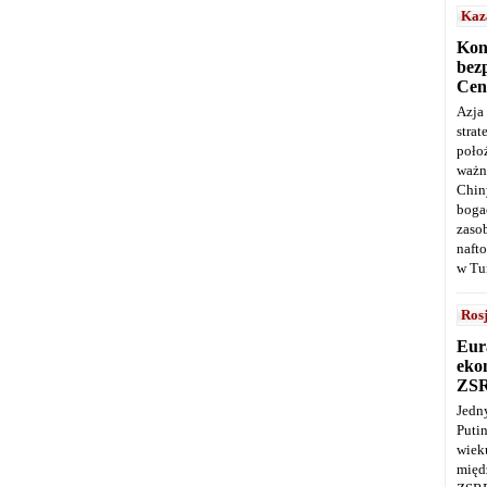
Kaz
Kon
bez
Cen
Azja
stra
poło
ważn
Chin
boga
zaso
naft
w Tu
Ros
Eur
ekon
ZS
Jedn
Puti
wie
międ