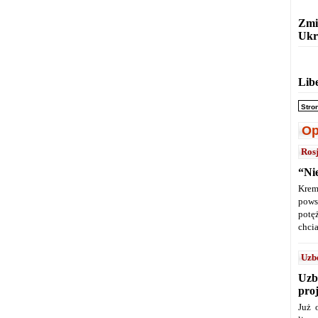
Zmi
Ukr
Lib
Stro
Op
Ros
“Ni
Krem
pows
potę
chcia
Uzb
Uzb
pro
Już 