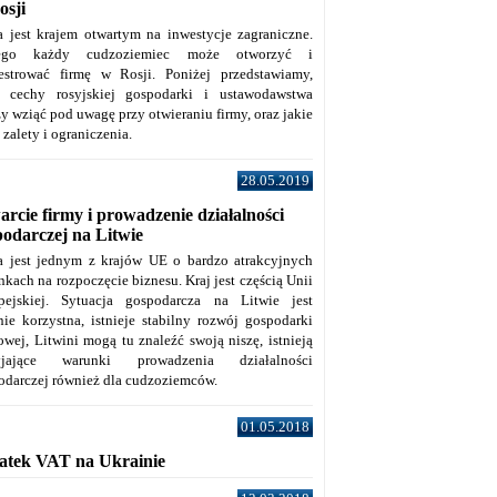
osji
a jest krajem otwartym na inwestycje zagraniczne.
tego każdy cudzoziemiec może otworzyć i
jestrować firmę w Rosji. Poniżej przedstawiamy,
e cechy rosyjskiej gospodarki i ustawodawstwa
y wziąć pod uwagę przy otwieraniu firmy, oraz jakie
j zalety i ograniczenia.
28.05.2019
rcie firmy i prowadzenie działalności
podarczej na Litwie
a jest jednym z krajów UE o bardzo atrakcyjnych
kach na rozpoczęcie biznesu. Kraj jest częścią Unii
pejskiej. Sytuacja gospodarcza na Litwie jest
nie korzystna, istnieje stabilny rozwój gospodarki
owej, Litwini mogą tu znaleźć swoją niszę, istnieją
zyjające warunki prowadzenia działalności
odarczej również dla cudzoziemców.
01.05.2018
atek VAT na Ukrainie