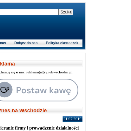
 nas
Dołącz do nas
Polityka ciasteczek
klama
klamuj się u nas:
reklama(at)rynekwschodni.pl
znes na Wschodzie
21.07.2019
eranie firmy i prowadzenie działalności