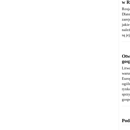
w R
Rosj
Dla
zare
jaki
należ
są je
Otwa
gos
Litw
warun
Euro
ogól
rynk
spr
gosp
Pod