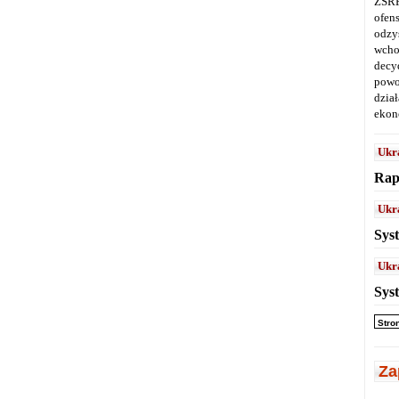
ZSRR
ofen
odz
wcho
decy
powo
dział
ekon
Ukr
Rap
Ukr
Sys
Ukr
Sys
Stro
Za