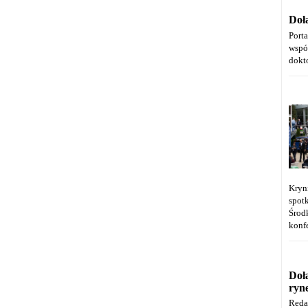
Doł
Port
wspó
dokt
Kryn
spot
Środ
konfe
Doł
ryn
Reda