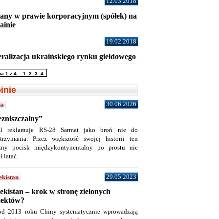
12.03.2018
any w prawie korporacyjnym (spółek) na
ainie
19.02.2018
eralizacja ukraińskiego rynku giełdowego
na 1 z 4
1
2
3
4
inie
30.06.2026
ja
ezniszczalny”
l reklamuje RS-28 Sarmat jako broń nie do
trzymania. Przez większość swojej historii ten
żny pocisk międzykontynentalny po prostu nie
ł latać.
29.05.2023
ekistan
ekistan – krok w stronę zielonych
jektów?
od 2013 roku Chiny systematycznie wprowadzają