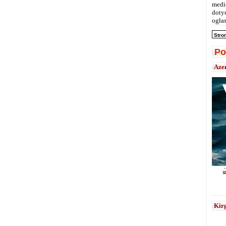
medi
doty
ogłas
Stro
Po
Aze
Kirg