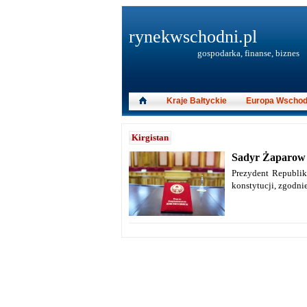
rynekwschodni.pl
gospodarka, finanse, biznes
Kraje Bałtyckie
Europa Wschod
Kirgistan
Sadyr Żaparow 
Prezydent Republik
konstytucji, zgodni