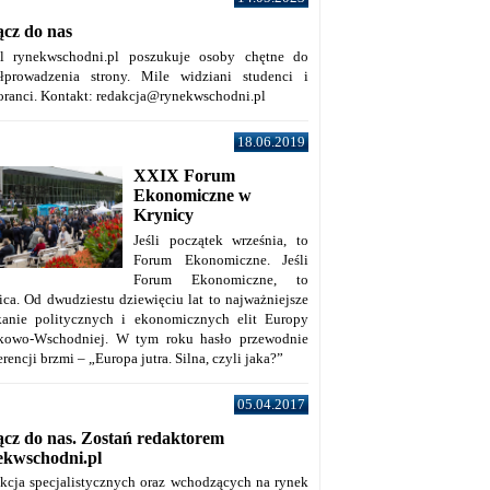
ącz do nas
al rynekwschodni.pl poszukuje osoby chętne do
łprowadzenia strony. Mile widziani studenci i
oranci. Kontakt: redakcja@rynekwschodni.pl
18.06.2019
XXIX Forum
Ekonomiczne w
Krynicy
Jeśli początek września, to
Forum Ekonomiczne. Jeśli
Forum Ekonomiczne, to
ica. Od dwudziestu dziewięciu lat to najważniejsze
kanie politycznych i ekonomicznych elit Europy
kowo-Wschodniej. W tym roku hasło przewodnie
rencji brzmi – „Europa jutra. Silna, czyli jaka?”
05.04.2017
ącz do nas. Zostań redaktorem
ekwschodni.pl
kcja specjalistycznych oraz wchodzących na rynek