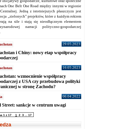
ne inicjatywy gospodarcze, kulturowe oraz społeczne
mach One Belt One Road między innymi w regionie
 Centralnej. Jedną z istotniejszych płaszczyzn jest
ocja „zielonych” projektów, które z każdym rokiem
erają na sile i stają się nieodłącznym elementem
zynarodowej narracji polityczno-gospodarczej
.
29.05.2023
achstan
achstan i Chiny: nowy etap współpracy
podarczej
16.05.2023
achstan
achstan: wzmocnienie współpracy
podarczej z USA czy przebudowa polityki
ranicznej w stronę Zachodu?
06.04.2022
ja
l Street: sankcje w centrum uwagi
na 1 z 17
1
2
3
...
17
edza