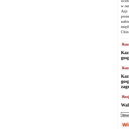
licz
w ra
Azji
prom
nabi
międ
Chin
Kaz
Kaz
gos
Kaz
Kaz
gos
zag
Ros
Wal
Stro
Wi