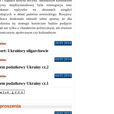
 i rządach Borysa Jelcyna. Naturalnym kierunkiem
sywy międzynarodowej była reintegracja oraz
yskanie wpływów na obszarach niegdyś
dzących w skład państwa sowieckiego. Rosyjscy
denci doskonale zdawali sobie sprawę, że dla
dzenia tej strategii konieczne będzie podjęcie
ań nie tylko o charakterze politycznym, ale również
omicznym, społecznym czy kulturalnym.
26.05.2014
aina
ort: Ukraińscy oligarchowie
04.05.2014
aina
tem podatkowy Ukrainy cz.2
04.05.2014
aina
tem podatkowy Ukrainy cz.1
na 1 z 4
1
2
3
4
proszenia
14.05.2023