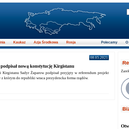
nia
Kaukaz
Azja Środkowa
Rosja
Polecamy
O
08.05.2021
Re
podpisał nową konstytucję Kirgistanu
Zare
i Kirgistanu Sadyr Żaparow podpisał przyjęty w referendum projekt
e z którym do republiki wraca prezydencka forma rządów.
Bi
Otwi