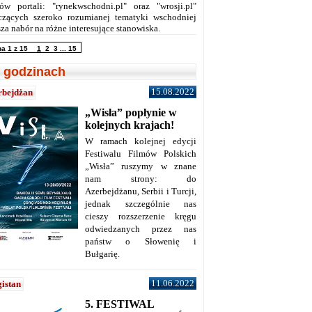
ów portali: "rynekwschodni.pl" oraz "wrosji.pl"
czących szeroko rozumianej tematyki wschodniej
za nabór na różne interesujące stanowiska.
na 1 z 15
1
2
3
...
15
 godzinach
15.08.2022
rbejdżan
„Wisła” popłynie w
kolejnych krajach!
W ramach kolejnej edycji
Festiwalu Filmów Polskich
„Wisła” ruszymy w znane
nam strony: do
Azerbejdżanu, Serbii i Turcji,
jednak szczególnie nas
cieszy rozszerzenie kręgu
odwiedzanych przez nas
państw o Słowenię i
Bułgarię.
11.06.2022
istan
5. FESTIWAL