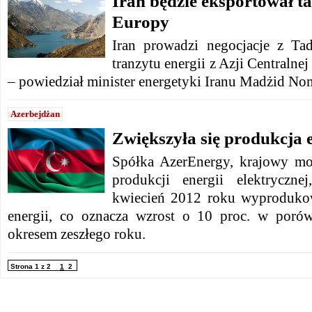
Iran będzie eksportował t
Europy
Iran prowadzi negocjacje z Ta
tranzytu energii z Azji Centralne
– powiedział minister energetyki Iranu Madżid No
Azerbejdżan
Zwiększyła się produkcja e
Spółka AzerEnergy, krajowy mo
produkcji energii elektryczne
kwiecień 2012 roku wyproduko
energii, co oznacza wzrost o 10 proc. w poró
okresem zeszłego roku.
Strona 1 z 2
1
2