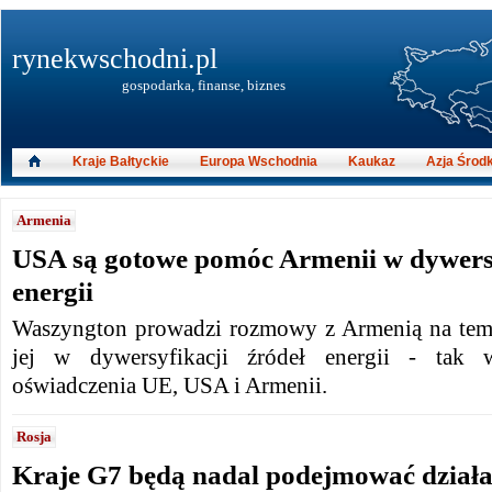
rynekwschodni.pl
gospodarka, finanse, biznes
Kraje Bałtyckie
Europa Wschodnia
Kaukaz
Azja Środ
Armenia
USA są gotowe pomóc Armenii w dywersy
energii
Waszyngton prowadzi rozmowy z Armenią na tema
jej w dywersyfikacji źródeł energii - tak
oświadczenia UE, USA i Armenii.
Rosja
Kraje G7 będą nadal podejmować działa