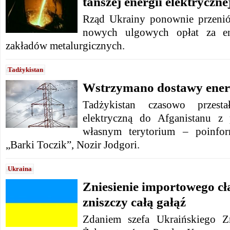
tańszej energii elektryczne
Rząd Ukrainy ponownie przenió
nowych ulgowych opłat za ene
zakładów metalurgicznych.
Tadżykistan
Wstrzymano dostawy energ
Tadżykistan czasowo przesta
elektryczną do Afganistanu z
własnym terytorium – poinfor
„Barki Toczik”, Nozir Jodgori.
Ukraina
Zniesienie importowego cł
zniszczy całą gałąź
Zdaniem szefa Ukraińskiego Z