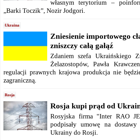
własnym terytorium – poinfor
„Barki Toczik”, Nozir Jodgori.
Ukraina
Zniesienie importowego cł
zniszczy całą gałąź
Zdaniem szefa Ukraińskiego Z
Żelazostopów, Pawła Krawczen
regulacji prawnych krajowa produkcja nie będz
zagraniczną.
Rosja
Rosja kupi prąd od Ukrai
Rosyjska firma "Inter RAO J
podpisały umowę na dostawy e
Ukrainy do Rosji.