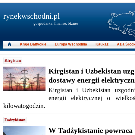
rynekwschodni.pl
gospodarka, finanse, biznes
Kraje Bałtyckie
Europa Wschodnia
Kaukaz
Azja Środ
Kirgistan
Kirgistan i Uzbekistan uz
dostawy energii elektryczn
Kirgistan i Uzbekistan uzgod
energii elektrycznej o wielk
kilowatogodzin.
Tadżykistan
W Tadżykistanie powraca 