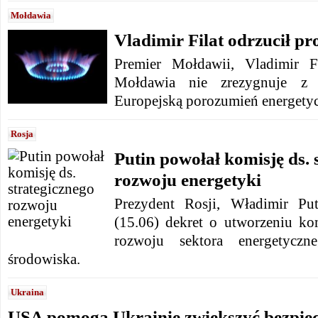
Mołdawia
Vladimir Filat odrzucił 
Premier Mołdawii, Vladimir F
Mołdawia nie zrezygnuje z
Europejską porozumień energety
Rosja
Putin powołał komisję ds. 
rozwoju energetyki
Prezydent Rosji, Władimir Pu
(15.06) dekret o utworzeniu kom
rozwoju sektora energetyczn
środowiska.
Ukraina
USA pomogą Ukrainie zwiększyć bezpie