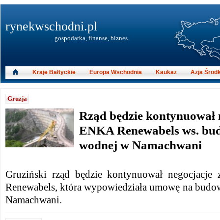
rynekwschodni.pl
gospodarka, finanse, biznes
Kraje Bałtyckie
Europa Wschodnia
Kaukaz
Azja Środ
Gruzja
Rząd będzie kontynuował n
ENKA Renewabels ws. bud
wodnej w Namachwani
Gruziński rząd będzie kontynuował negocjacje
Renewabels, która wypowiedziała umowę na budo
Namachwani.