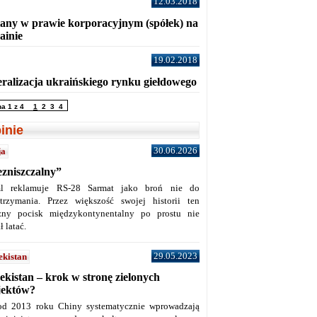
12.03.2018
any w prawie korporacyjnym (spółek) na
ainie
19.02.2018
eralizacja ukraińskiego rynku giełdowego
na 1 z 4
1
2
3
4
inie
30.06.2026
ja
ezniszczalny”
l reklamuje RS-28 Sarmat jako broń nie do
trzymania. Przez większość swojej historii ten
żny pocisk międzykontynentalny po prostu nie
ł latać.
29.05.2023
ekistan
ekistan – krok w stronę zielonych
jektów?
od 2013 roku Chiny systematycznie wprowadzają