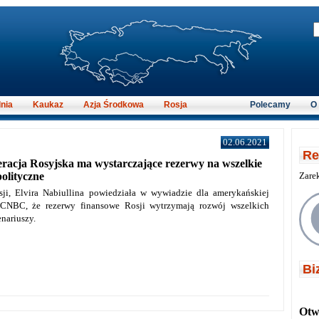
nia
Kaukaz
Azja Środkowa
Rosja
Polecamy
O
02.06.2021
Re
eracja Rosyjska ma wystarczające rezerwy na wszelkie
Zare
polityczne
i, Elvira Nabiullina powiedziała w wywiadzie dla amerykańskiej
j CNBC, że rezerwy finansowe Rosji wytrzymają rozwój wszelkich
nariuszy.
Bi
Otwi