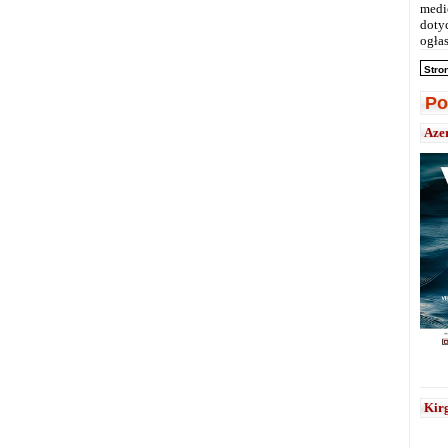
medi
doty
ogłas
Stro
Po
Aze
Kirg