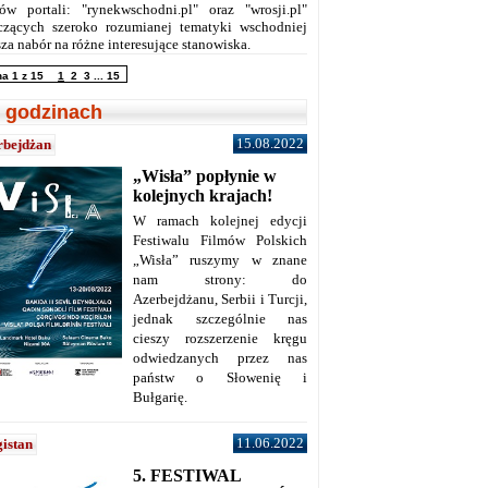
ów portali: "rynekwschodni.pl" oraz "wrosji.pl"
czących szeroko rozumianej tematyki wschodniej
za nabór na różne interesujące stanowiska.
na 1 z 15
1
2
3
...
15
 godzinach
15.08.2022
rbejdżan
„Wisła” popłynie w
kolejnych krajach!
W ramach kolejnej edycji
Festiwalu Filmów Polskich
„Wisła” ruszymy w znane
nam strony: do
Azerbejdżanu, Serbii i Turcji,
jednak szczególnie nas
cieszy rozszerzenie kręgu
odwiedzanych przez nas
państw o Słowenię i
Bułgarię.
11.06.2022
istan
5. FESTIWAL