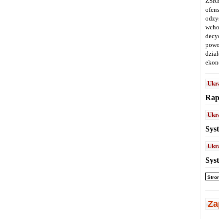
ZSRR
ofen
odz
wcho
decy
powo
dział
ekon
Ukr
Rap
Ukr
Sys
Ukr
Sys
Stro
Za