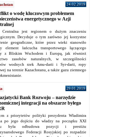
24.02.2019
achstan
flikt o wodę kluczowym problemem
pieczeństwa energetycznego w Azji
tralnej
 Centralna jest regionem o dużym znaczeniu
tegicznym. Decyduje o tym zarówno jej korzystne
żenie geograficzne, które przez wieki stanowiło
y element łańcucha transportowego łączącego
y z Bliskim Wschodem i Europą, jak również
ctwo zasobów naturalnych, w szczególności
bów wodnych rzek Amu-darii i Syr-darii, ropy
owej na terenie Kazachstanu, a także gazu ziemnego
rkmenistanie.
29.01.2019
ja
azjatycki Bank Rozwoju – narzędzie
omicznej integracji na obszarze byłego
RR
ym z priorytetów polityki prezydenta Władimira
na po jego dojściu do władzy na początku XXI
ku była odbudowa pozycji i prestiżu
zynarodowego Federacji Rosyjskiej po rozpadzie