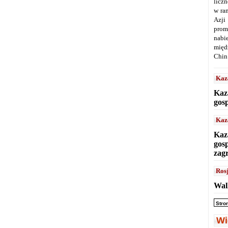
licz
w ra
Azji
prom
nabi
międ
Chin
Kaz
Kaz
gos
Kaz
Kaz
gos
zag
Ros
Wal
Stro
Wi