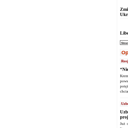
Zmi
Ukr
Lib
Stro
Op
Ros
“Ni
Krem
pows
potę
chcia
Uzb
Uzb
pro
Już 