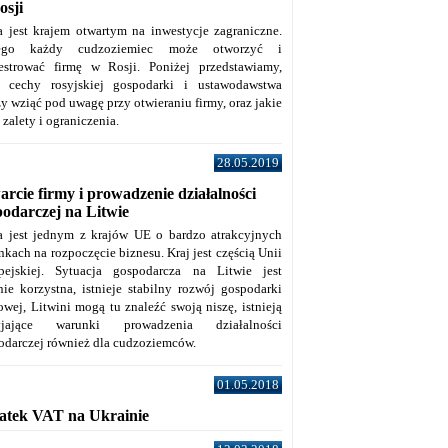
osji
a jest krajem otwartym na inwestycje zagraniczne.
tego każdy cudzoziemiec może otworzyć i
jestrować firmę w Rosji. Poniżej przedstawiamy,
e cechy rosyjskiej gospodarki i ustawodawstwa
y wziąć pod uwagę przy otwieraniu firmy, oraz jakie
j zalety i ograniczenia.
28.05.2019
rcie firmy i prowadzenie działalności
podarczej na Litwie
a jest jednym z krajów UE o bardzo atrakcyjnych
kach na rozpoczęcie biznesu. Kraj jest częścią Unii
pejskiej. Sytuacja gospodarcza na Litwie jest
nie korzystna, istnieje stabilny rozwój gospodarki
owej, Litwini mogą tu znaleźć swoją niszę, istnieją
zyjające warunki prowadzenia działalności
odarczej również dla cudzoziemców.
01.05.2018
atek VAT na Ukrainie