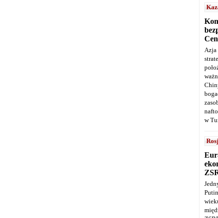
Kaz
Kon
bez
Cen
Azja
stra
poło
ważn
Chin
boga
zaso
naft
w Tu
Ros
Eur
ekon
ZS
Jedn
Puti
wie
międ