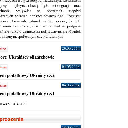
 i rządach Borysa Jelcyna. Naturalnym kierunkiem
sywy międzynarodowej była reintegracja oraz
yskanie wpływów na obszarach niegdyś
dzących w skład państwa sowieckiego. Rosyjscy
denci doskonale zdawali sobie sprawę, że dla
dzenia tej strategii konieczne będzie podjęcie
ań nie tylko o charakterze politycznym, ale również
omicznym, społecznym czy kulturalnym.
26.05.2014
aina
ort: Ukraińscy oligarchowie
04.05.2014
aina
tem podatkowy Ukrainy cz.2
04.05.2014
aina
tem podatkowy Ukrainy cz.1
na 1 z 4
1
2
3
4
proszenia
14.05.2023