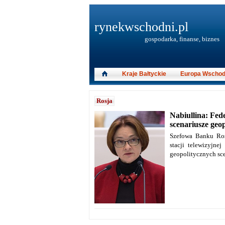
rynekwschodni.pl
gospodarka, finanse, biznes
Kraje Bałtyckie
Europa Wschod
Rosja
Nabiullina: Fed
scenariusze geo
Szefowa Banku Rosj
stacji telewizyjne
geopolitycznych sce