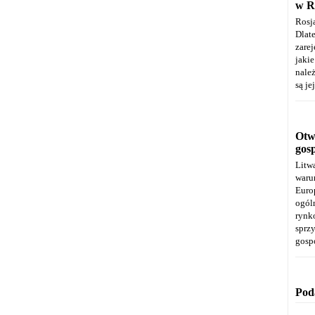
w R
Rosj
Dla
zare
jaki
należ
są je
Otwa
gos
Litw
warun
Euro
ogól
rynk
spr
gosp
Pod