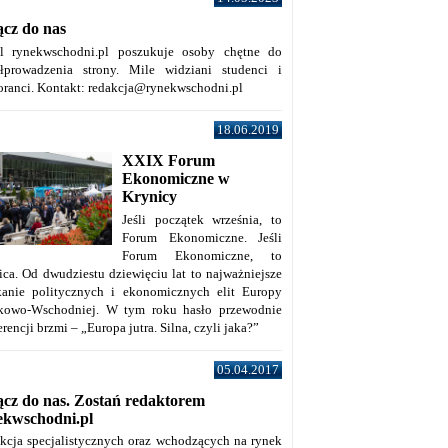
ącz do nas
al rynekwschodni.pl poszukuje osoby chętne do
łprowadzenia strony. Mile widziani studenci i
oranci. Kontakt: redakcja@rynekwschodni.pl
18.06.2019
XXIX Forum
Ekonomiczne w
Krynicy
Jeśli początek września, to
Forum Ekonomiczne. Jeśli
Forum Ekonomiczne, to
ica. Od dwudziestu dziewięciu lat to najważniejsze
kanie politycznych i ekonomicznych elit Europy
kowo-Wschodniej. W tym roku hasło przewodnie
rencji brzmi – „Europa jutra. Silna, czyli jaka?”
05.04.2017
ącz do nas. Zostań redaktorem
ekwschodni.pl
kcja specjalistycznych oraz wchodzących na rynek