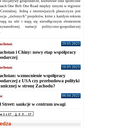
ne inicjatywy gospodarcze, kulturowe oraz społeczne
mach One Belt One Road między innymi w regionie
 Centralnej. Jedną z istotniejszych płaszczyzn jest
ocja „zielonych” projektów, które z każdym rokiem
erają na sile i stają się nieodłącznym elementem
zynarodowej narracji polityczno-gospodarczej
.
29.05.2023
achstan
achstan i Chiny: nowy etap współpracy
podarczej
16.05.2023
achstan
achstan: wzmocnienie współpracy
podarczej z USA czy przebudowa polityki
ranicznej w stronę Zachodu?
06.04.2022
ja
l Street: sankcje w centrum uwagi
na 1 z 17
1
2
3
...
17
edza