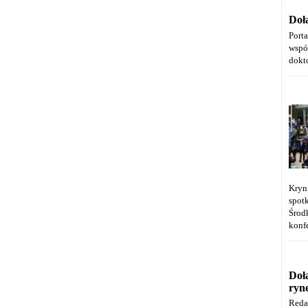
Doł
Port
wspó
dokt
Kryn
spot
Środ
konfe
Doł
ryn
Reda