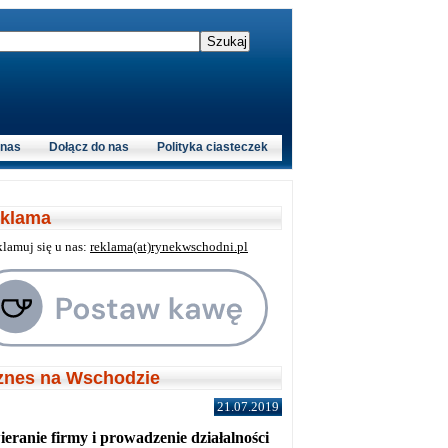
 nas
Dołącz do nas
Polityka ciasteczek
klama
klamuj się u nas:
reklama(at)rynekwschodni.pl
znes na Wschodzie
21.07.2019
eranie firmy i prowadzenie działalności