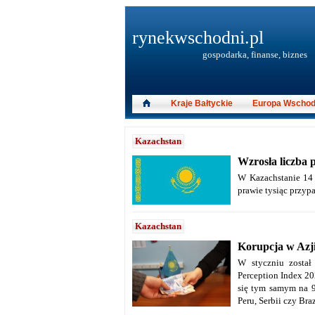
rynekwschodni.pl
gospodarka, finanse, biznes
Kraje Bałtyckie
Europa Wschod
Kazachstan
Wzrosła liczba
W Kazachstanie 14
prawie tysiąc przyp
Kazachstan
Korupcja w Azji
W styczniu został 
Perception Index 2
się tym samym na 9
Peru, Serbii czy Braz