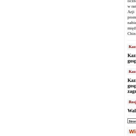
licz
w ra
Azji
prom
nabi
międ
Chin
Kaz
Kaz
gos
Kaz
Kaz
gos
zag
Ros
Wal
Stro
Wi