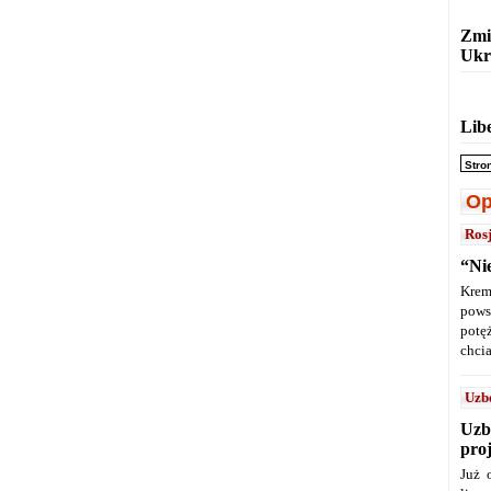
Zmi
Ukr
Lib
Stro
Op
Ros
“Ni
Krem
pows
potę
chcia
Uzb
Uzb
pro
Już 