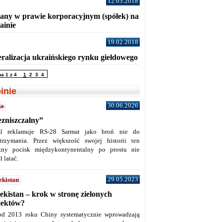
12.03.2018
any w prawie korporacyjnym (spółek) na
ainie
19.02.2018
eralizacja ukraińskiego rynku giełdowego
na 1 z 4
1
2
3
4
inie
30.06.2026
ja
ezniszczalny”
l reklamuje RS-28 Sarmat jako broń nie do
trzymania. Przez większość swojej historii ten
żny pocisk międzykontynentalny po prostu nie
ł latać.
29.05.2023
ekistan
ekistan – krok w stronę zielonych
jektów?
od 2013 roku Chiny systematycznie wprowadzają