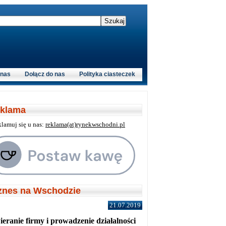
 nas
Dołącz do nas
Polityka ciasteczek
klama
klamuj się u nas:
reklama(at)rynekwschodni.pl
znes na Wschodzie
21.07.2019
eranie firmy i prowadzenie działalności