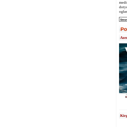
medi
doty
ogłas
Stro
Po
Aze
Kirg