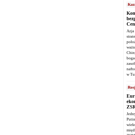
Kaz
Kon
bez
Cen
Azja
stra
poło
ważn
Chin
boga
zaso
naft
w Tu
Ros
Eur
ekon
ZS
Jedn
Puti
wie
międ