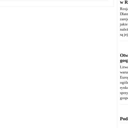
w R
Rosj
Dla
zare
jaki
należ
są je
Otwa
gos
Litw
warun
Euro
ogól
rynk
spr
gosp
Pod