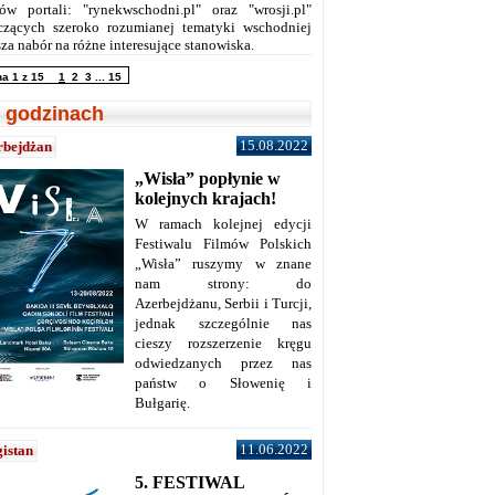
ów portali: "rynekwschodni.pl" oraz "wrosji.pl"
czących szeroko rozumianej tematyki wschodniej
za nabór na różne interesujące stanowiska.
na 1 z 15
1
2
3
...
15
 godzinach
15.08.2022
rbejdżan
„Wisła” popłynie w
kolejnych krajach!
W ramach kolejnej edycji
Festiwalu Filmów Polskich
„Wisła” ruszymy w znane
nam strony: do
Azerbejdżanu, Serbii i Turcji,
jednak szczególnie nas
cieszy rozszerzenie kręgu
odwiedzanych przez nas
państw o Słowenię i
Bułgarię.
11.06.2022
istan
5. FESTIWAL