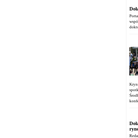
Doł
Port
wspó
dokt
Kryn
spot
Środ
konfe
Doł
ryn
Reda