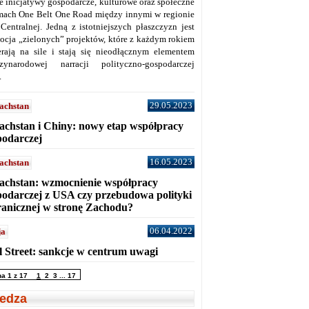
ne inicjatywy gospodarcze, kulturowe oraz społeczne
mach One Belt One Road między innymi w regionie
 Centralnej. Jedną z istotniejszych płaszczyzn jest
ocja „zielonych” projektów, które z każdym rokiem
erają na sile i stają się nieodłącznym elementem
zynarodowej narracji polityczno-gospodarczej
.
29.05.2023
achstan
achstan i Chiny: nowy etap współpracy
podarczej
16.05.2023
achstan
achstan: wzmocnienie współpracy
podarczej z USA czy przebudowa polityki
ranicznej w stronę Zachodu?
06.04.2022
ja
l Street: sankcje w centrum uwagi
na 1 z 17
1
2
3
...
17
edza