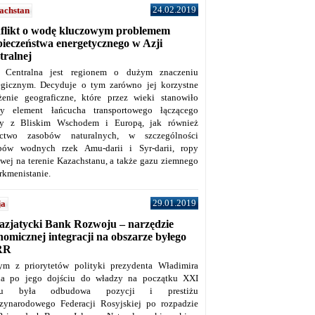
24.02.2019
achstan
flikt o wodę kluczowym problemem
pieczeństwa energetycznego w Azji
tralnej
 Centralna jest regionem o dużym znaczeniu
tegicznym. Decyduje o tym zarówno jej korzystne
żenie geograficzne, które przez wieki stanowiło
y element łańcucha transportowego łączącego
y z Bliskim Wschodem i Europą, jak również
ctwo zasobów naturalnych, w szczególności
bów wodnych rzek Amu-darii i Syr-darii, ropy
owej na terenie Kazachstanu, a także gazu ziemnego
rkmenistanie.
29.01.2019
ja
azjatycki Bank Rozwoju – narzędzie
omicznej integracji na obszarze byłego
RR
ym z priorytetów polityki prezydenta Władimira
na po jego dojściu do władzy na początku XXI
ku była odbudowa pozycji i prestiżu
zynarodowego Federacji Rosyjskiej po rozpadzie