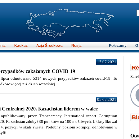
nia
Kaukaz
Azja Środkowa
Rosja
Polecamy
O
15.07.2021
Re
 przypadków zakażonych COVID-19
Zare
 lipca odnotowano 5314 nowych przypadków zakażeń covid-19.
To
adków więcej niż dzień wcześniej.
05.02.2021
 Centralnej 2020. Kazachstan liderem w walce
opublikowany przez Transparency Internationl raport Corruption
Bi
020. Kazachstan zdobył 38 punktów na 100 możliwych. Uklasyfikował
4. pozycji w skali świata. Podobny poziom korupcji odnotowano w
ylii.
Otwi