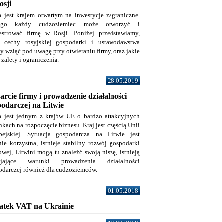
osji
a jest krajem otwartym na inwestycje zagraniczne.
tego każdy cudzoziemiec może otworzyć i
jestrować firmę w Rosji. Poniżej przedstawiamy,
e cechy rosyjskiej gospodarki i ustawodawstwa
y wziąć pod uwagę przy otwieraniu firmy, oraz jakie
j zalety i ograniczenia.
28.05.2019
rcie firmy i prowadzenie działalności
podarczej na Litwie
a jest jednym z krajów UE o bardzo atrakcyjnych
kach na rozpoczęcie biznesu. Kraj jest częścią Unii
pejskiej. Sytuacja gospodarcza na Litwie jest
nie korzystna, istnieje stabilny rozwój gospodarki
owej, Litwini mogą tu znaleźć swoją niszę, istnieją
zyjające warunki prowadzenia działalności
odarczej również dla cudzoziemców.
01.05.2018
atek VAT na Ukrainie