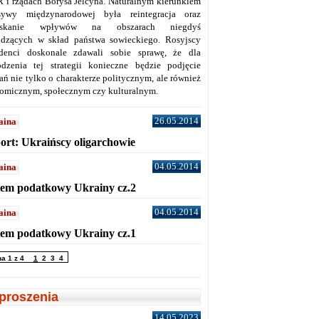
 i rządach Borysa Jelcyna. Naturalnym kierunkiem
sywy międzynarodowej była reintegracja oraz
yskanie wpływów na obszarach niegdyś
dzących w skład państwa sowieckiego. Rosyjscy
denci doskonale zdawali sobie sprawę, że dla
dzenia tej strategii konieczne będzie podjęcie
ań nie tylko o charakterze politycznym, ale również
omicznym, społecznym czy kulturalnym.
26.05.2014
aina
ort: Ukraińscy oligarchowie
04.05.2014
aina
tem podatkowy Ukrainy cz.2
04.05.2014
aina
tem podatkowy Ukrainy cz.1
na 1 z 4
1
2
3
4
proszenia
14.05.2023