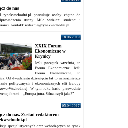
ącz do nas
al rynekwschodni.pl poszukuje osoby chętne do
łprowadzenia strony. Mile widziani studenci i
oranci. Kontakt: redakcja@rynekwschodni.pl
18.06.2019
XXIX Forum
Ekonomiczne w
Krynicy
Jeśli początek września, to
Forum Ekonomiczne. Jeśli
Forum Ekonomiczne, to
ica. Od dwudziestu dziewięciu lat to najważniejsze
kanie politycznych i ekonomicznych elit Europy
kowo-Wschodniej. W tym roku hasło przewodnie
rencji brzmi – „Europa jutra. Silna, czyli jaka?”
05.04.2017
ącz do nas. Zostań redaktorem
ekwschodni.pl
kcja specjalistycznych oraz wchodzących na rynek