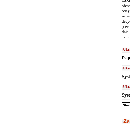
ZSRR
ofen
odz
wcho
decy
powo
dział
ekon
Ukr
Rap
Ukr
Sys
Ukr
Sys
Stro
Za