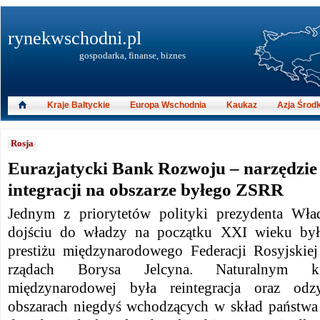
rynekwschodni.pl
gospodarka, finanse, biznes
Kraje Bałtyckie
Europa Wschodnia
Kaukaz
Azja Środ
Rosja
Eurazjatycki Bank Rozwoju – narzędzie
integracji na obszarze byłego ZSRR
Jednym z priorytetów polityki prezydenta Wła
dojściu do władzy na początku XXI wieku był
prestiżu międzynarodowego Federacji Rosyjskie
rządach Borysa Jelcyna. Naturalnym k
międzynarodowej była reintegracja oraz od
obszarach niegdyś wchodzących w skład państwa