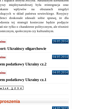
 i rządach Borysa Jelcyna. Naturalnym kierunkiem
sywy międzynarodowej była reintegracja oraz
yskanie wpływów na obszarach niegdyś
dzących w skład państwa sowieckiego. Rosyjscy
denci doskonale zdawali sobie sprawę, że dla
dzenia tej strategii konieczne będzie podjęcie
ań nie tylko o charakterze politycznym, ale również
omicznym, społecznym czy kulturalnym.
26.05.2014
aina
ort: Ukraińscy oligarchowie
04.05.2014
aina
tem podatkowy Ukrainy cz.2
04.05.2014
aina
tem podatkowy Ukrainy cz.1
na 1 z 4
1
2
3
4
proszenia
14.05.2023