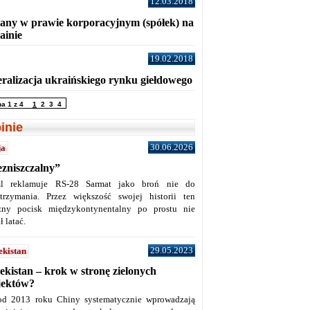
12.03.2018
any w prawie korporacyjnym (spółek) na
ainie
19.02.2018
eralizacja ukraińskiego rynku giełdowego
na 1 z 4
1
2
3
4
inie
30.06.2026
ja
ezniszczalny”
l reklamuje RS-28 Sarmat jako broń nie do
trzymania. Przez większość swojej historii ten
żny pocisk międzykontynentalny po prostu nie
ł latać.
29.05.2023
ekistan
ekistan – krok w stronę zielonych
jektów?
od 2013 roku Chiny systematycznie wprowadzają