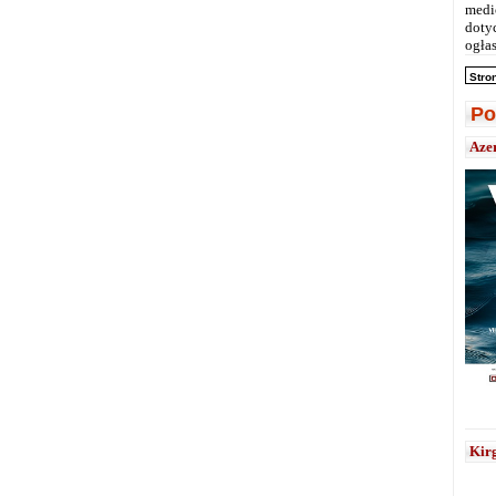
medi
doty
ogłas
Stro
Po
Aze
Kirg