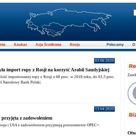
nia
Kaukaz
Azja Środkowa
Rosja
Polecamy
O
03.06.2020
Re
yła import ropy z Rosji na korzyść Arabii Saudyjskiej
Zare
ilość importowanej ropy z Rosji z 68 proc. w 2018 roku, do 61,5 proc.
ił Narodowy Bank Polski.
13.04.2020
Bi
rzyjęta z zadowoleniem
Rosja i USA z zadowoleniem przyjmują porozumienie OPEC+.
Otwi