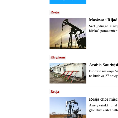
Rosja
Moskwa i Rijad
Szef jednego z ros
blisko” porozumieni
Kirgistan
Arabia Saudyjsk
Fundusz rozwoju Ar
na budowę 27 nowyc
Rosja
Rosja chce mieć
Amerykański portal 
globalny kartel naft