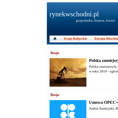
rynekwschodni.pl
gospodarka, finanse, biznes
Kraje Bałtyckie
Europa Wschod
Rosja
Polska zmniejsz
Polska zmniejszyła 
w roku 2019 - ogłos
Rosja
Umowa OPEC+ p
Arabia Saudyjska, 