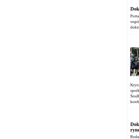
Doł
Port
wspó
dokt
Kryn
spot
Środ
konfe
Doł
ryn
Reda