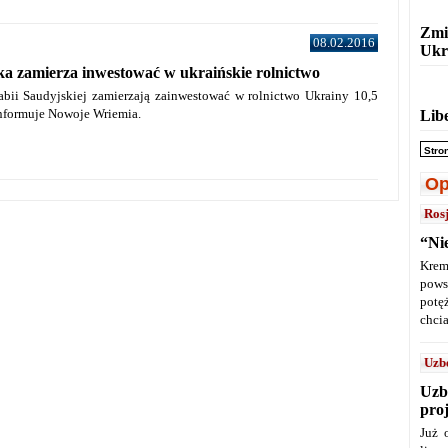
Zmi
08.02.2016
Ukr
a zamierza inwestować w ukraińskie rolnictwo
rabii Saudyjskiej zamierzają zainwestować w rolnictwo Ukrainy 10,5
informuje Nowoje Wriemia.
Lib
Stro
Op
Ros
“Ni
Krem
pows
potę
chcia
Uzb
Uzb
pro
Już 