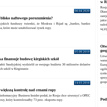
w R
Rosj
06.04.2020
Dla
zare
 blisko naftowego porozumienia?
jaki
yjskich funduszy twierdzi, że Moskwa i Rijad są „bardzo, bardzo
należ
a, które może ustabilizować rynek ropy.
są je
Otwa
gos
05.09.2019
Litw
a finansuje budowę kirgiskich szkół
warun
abii Saudyjskiej wydzielił ze swojego budżetu 30 milionów dolarów
Euro
h szkół w Kirgistanie.
ogól
rynk
spr
gosp
14.03.2016
 większą kontrolę nad cenami ropy
informacyjny Business Insider podał, że Rosja chce utworzyć z OPEC
Pod
owy, który kontrolowałby 73 proc. eksportu ropy.