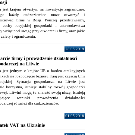
osji
a jest krajem otwartym na inwestycje zagraniczne.
tego każdy cudzoziemiec może otworzyć i
jestrować firmę w Rosji. Poniżej przedstawiamy,
e cechy rosyjskiej gospodarki i ustawodawstwa
y wziąć pod uwagę przy otwieraniu firmy, oraz jakie
j zalety i ograniczenia.
28.05.2019
rcie firmy i prowadzenie działalności
podarczej na Litwie
a jest jednym z krajów UE o bardzo atrakcyjnych
kach na rozpoczęcie biznesu. Kraj jest częścią Unii
pejskiej. Sytuacja gospodarcza na Litwie jest
nie korzystna, istnieje stabilny rozwój gospodarki
owej, Litwini mogą tu znaleźć swoją niszę, istnieją
zyjające warunki prowadzenia działalności
odarczej również dla cudzoziemców.
01.05.2018
atek VAT na Ukrainie