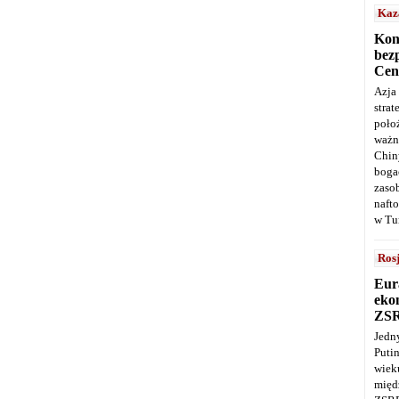
Kaz
Kon
bez
Cen
Azja
stra
poło
ważn
Chin
boga
zaso
naft
w Tu
Ros
Eur
ekon
ZS
Jedn
Puti
wie
międ