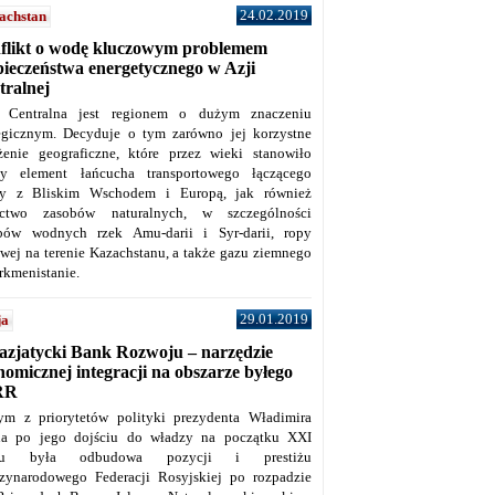
24.02.2019
achstan
flikt o wodę kluczowym problemem
pieczeństwa energetycznego w Azji
tralnej
 Centralna jest regionem o dużym znaczeniu
tegicznym. Decyduje o tym zarówno jej korzystne
żenie geograficzne, które przez wieki stanowiło
y element łańcucha transportowego łączącego
y z Bliskim Wschodem i Europą, jak również
ctwo zasobów naturalnych, w szczególności
bów wodnych rzek Amu-darii i Syr-darii, ropy
owej na terenie Kazachstanu, a także gazu ziemnego
rkmenistanie.
29.01.2019
ja
azjatycki Bank Rozwoju – narzędzie
omicznej integracji na obszarze byłego
RR
ym z priorytetów polityki prezydenta Władimira
na po jego dojściu do władzy na początku XXI
ku była odbudowa pozycji i prestiżu
zynarodowego Federacji Rosyjskiej po rozpadzie