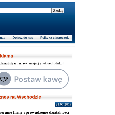
 nas
Dołącz do nas
Polityka ciasteczek
klama
klamuj się u nas:
reklama(at)rynekwschodni.pl
znes na Wschodzie
21.07.2019
eranie firmy i prowadzenie działalności