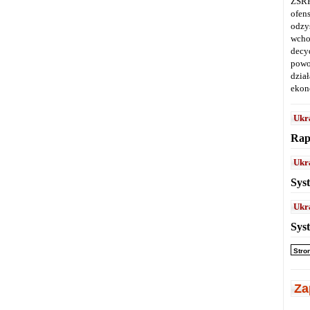
ZSRR
ofen
odz
wcho
decy
powo
dział
ekon
Ukr
Rap
Ukr
Sys
Ukr
Sys
Stro
Za