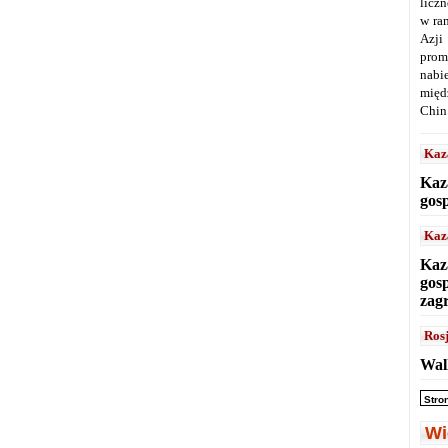
licz
w ra
Azji
prom
nabi
międ
Chin
Kaz
Kaz
gos
Kaz
Kaz
gos
zag
Ros
Wal
Stro
Wi