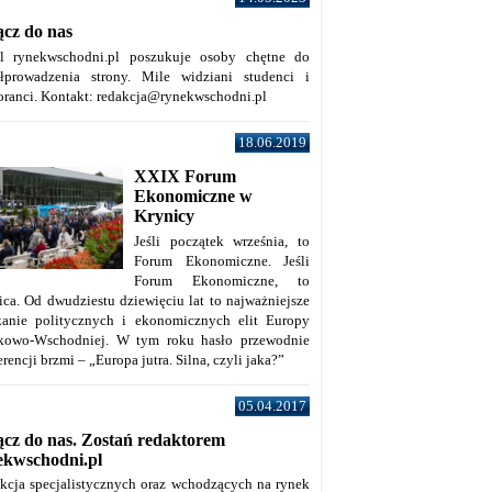
ącz do nas
al rynekwschodni.pl poszukuje osoby chętne do
łprowadzenia strony. Mile widziani studenci i
oranci. Kontakt: redakcja@rynekwschodni.pl
18.06.2019
XXIX Forum
Ekonomiczne w
Krynicy
Jeśli początek września, to
Forum Ekonomiczne. Jeśli
Forum Ekonomiczne, to
ica. Od dwudziestu dziewięciu lat to najważniejsze
kanie politycznych i ekonomicznych elit Europy
kowo-Wschodniej. W tym roku hasło przewodnie
rencji brzmi – „Europa jutra. Silna, czyli jaka?”
05.04.2017
ącz do nas. Zostań redaktorem
ekwschodni.pl
kcja specjalistycznych oraz wchodzących na rynek