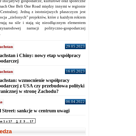
ne inicjatywy gospodarcze, kulturowe oraz społeczne
mach One Belt One Road między innymi w regionie
 Centralnej. Jedną z istotniejszych płaszczyzn jest
ocja „zielonych” projektów, które z każdym rokiem
erają na sile i stają się nieodłącznym elementem
zynarodowej narracji polityczno-gospodarczej
.
29.05.2023
achstan
achstan i Chiny: nowy etap współpracy
podarczej
16.05.2023
achstan
achstan: wzmocnienie współpracy
podarczej z USA czy przebudowa polityki
ranicznej w stronę Zachodu?
06.04.2022
ja
l Street: sankcje w centrum uwagi
na 1 z 17
1
2
3
...
17
edza