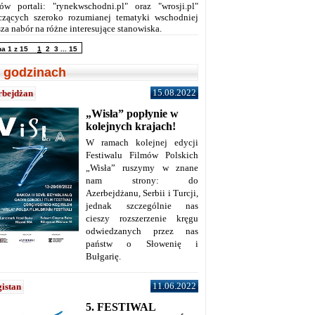
ów portali: "rynekwschodni.pl" oraz "wrosji.pl"
czących szeroko rozumianej tematyki wschodniej
za nabór na różne interesujące stanowiska.
na 1 z 15
1
2
3
...
15
 godzinach
15.08.2022
rbejdżan
„Wisła” popłynie w
kolejnych krajach!
W ramach kolejnej edycji
Festiwalu Filmów Polskich
„Wisła” ruszymy w znane
nam strony: do
Azerbejdżanu, Serbii i Turcji,
jednak szczególnie nas
cieszy rozszerzenie kręgu
odwiedzanych przez nas
państw o Słowenię i
Bułgarię.
11.06.2022
istan
5. FESTIWAL