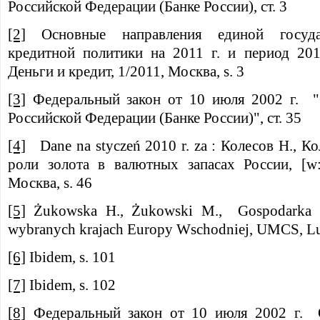
Российской Федерации (Банке России), ст. 3
[2]
Основные направления единой госуда
кредитной политики на 2011 г. и период 201
Деньги и кредит, 1/2011, Москва, s. 3
[3]
Федеральный закон от 10 июля 2002 г. "
Российской Федерации (Банке России)", ст. 35
[4]
Dane na styczeń 2010 r. za : Колесов Н., К
роли золота в валютных запасах России, [w:
Москва, s. 46
[5]
Żukowska H., Żukowski M., Gospodarka 
wybranych krajach Europy Wschodniej, UMCS, Lub
[6]
Ibidem, s. 101
[7]
Ibidem, s. 102
[8]
Федеральный закон от 10 июля 2002 г. 