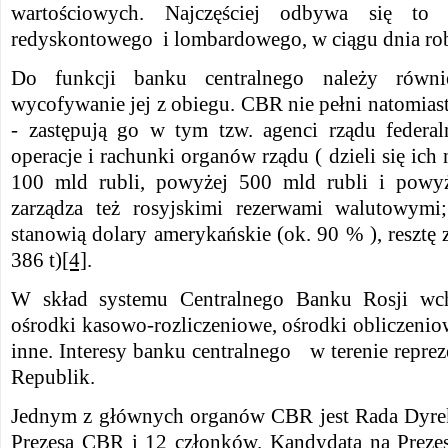
wartościowych. Najczęściej odbywa się to
redyskontowego i lombardowego, w ciągu dnia ro
Do funkcji banku centralnego należy równi
wycofywanie jej z obiegu. CBR nie pełni natomias
- zastępują go w tym tzw. agenci rządu federa
operacje i rachunki organów rządu ( dzieli się ich
100 mld rubli, powyżej 500 mld rubli i powyż
zarządza też rosyjskimi rezerwami walutowymi;
stanowią dolary amerykańskie (ok. 90 % ), resztę z
386 t)
[4]
.
W skład systemu Centralnego Banku Rosji wch
ośrodki kasowo-rozliczeniowe, ośrodki obliczeni
inne. Interesy banku centralnego w terenie repr
Republik.
Jednym z głównych organów CBR jest Rada Dyrekt
Prezesa CBR i 12 członków. Kandydata na Preze