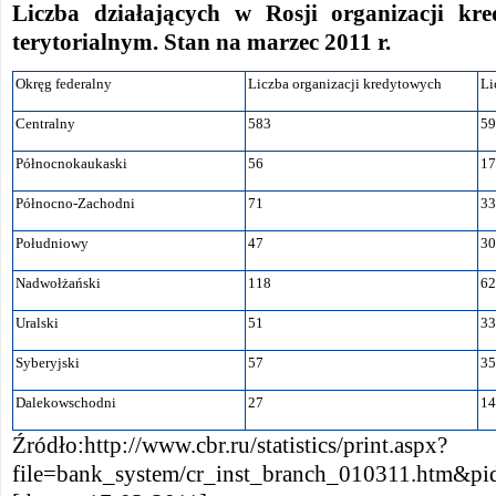
Liczba działających w Rosji organizacji kr
terytorialnym. Stan na marzec 2011 r.
Okręg federalny
Liczba organizacji kredytowych
Li
Centralny
583
59
Północnokaukaski
56
17
Północno-Zachodni
71
33
Południowy
47
30
Nadwołżański
118
62
Uralski
51
33
Syberyjski
57
35
Dalekowschodni
27
14
Źródło:http://www.cbr.ru/statistics/print.aspx?
file=bank_system/cr_inst_branch_010311.htm&p