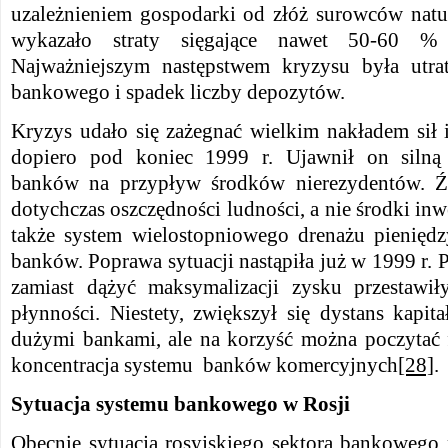
uzależnieniem gospodarki od złóż surowców nat
wykazało straty sięgające nawet 50-60 % 
Najważniejszym następstwem kryzysu była utrat
bankowego i spadek liczby depozytów.
Kryzys udało się zażegnać wielkim nakładem sił
dopiero pod koniec 1999 r. Ujawnił on silną 
banków na przypływ środków nierezydentów. Ź
dotychczas oszczędności ludności, a nie środki in
także system wielostopniowego drenażu pienięd
banków. Poprawa sytuacji nastąpiła już w 1999 r.
zamiast dążyć maksymalizacji zysku przestawi
płynności. Niestety, zwiększył się dystans kapi
dużymi bankami, ale na korzyść można poczytać f
koncentracja systemu banków komercyjnych
[28]
.
Sytuacja systemu bankowego w Rosji
Obecnie sytuacja rosyjskiego sektora bankoweg