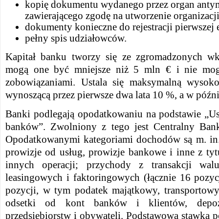
kopię dokumentu wydanego przez organ ant
zawierającego zgodę na utworzenie organizacj
dokumenty konieczne do rejestracji pierwszej e
pełny spis udziałowców.
Kapitał banku tworzy się ze zgromadzonych wkł
mogą one być mniejsze niż 5 mln € i nie mog
zobowiązaniami. Ustala się maksymalną wysoko
wynoszącą przez pierwsze dwa lata 10 %, a w późn
Banki podlegają opodatkowaniu na podstawie „U
banków”. Zwolniony z tego jest Centralny Bank
Opodatkowanymi kategoriami dochodów są m. in.
prowizje od usług, prowizje bankowe i inne z tyt
innych operacji; przychody z transakcji wal
leasingowych i faktoringowych (łącznie 16 pozyc
pozycji, w tym podatek majątkowy, transportowy,
odsetki od kont banków i klientów, depo
przedsiębiorstw i obywateli. Podstawowa stawka