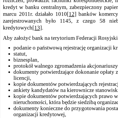
rozliczeń, prowadzić rachunki korespondenckie, 
kredyt w banku centralnym, zabezpieczony papi
marcu 2011r. działało 1010
[12]
banków ko
zarejestrowanych było 1145, z czego 58 nieb
kredytowych
[13]
.
Aby założyć bank na terytorium Federacji Rosyjski
podanie o państwową rejestrację organizacji k
statut,
biznesplan,
protokół walnego zgromadzenia akcjonariuszy
dokumenty potwierdzające dokonanie opłaty za
licencji,
kopie dokumentów potwierdzających rejestrac
ankiety kandydatów na kierownicze stanowisk
kopie dokumentów potwierdzających prawo w
nieruchomości, która będzie siedzibą organiza
dokumenty konieczne do przygotowania posta
organizacji kredytowej,