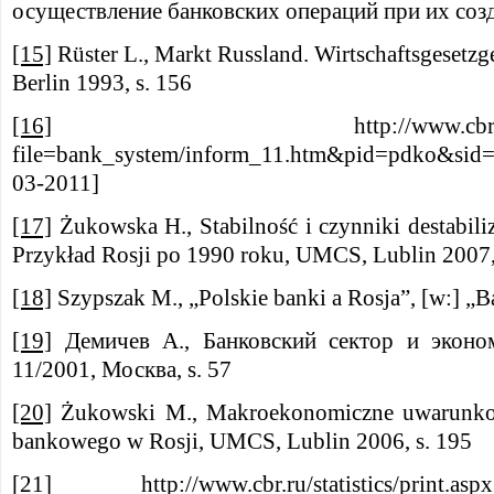
осуществление банковских операций при их созда
[15]
Rüster L., Markt Russland. Wirtschaftsgesetzg
Berlin 1993, s. 156
[16]
http://www.cbr.ru/statisti
file=bank_system/inform_11.htm&pid=pdko&sid=i
03-2011]
[17]
Żukowska H., Stabilność i czynniki destabil
Przykład Rosji po 1990 roku, UMCS, Lublin 2007,
[18]
Szypszak M., „Polskie banki a Rosja”, [w:] „B
[19]
Демичев А., Банковский сектор и эконом
11/2001, Москва, s. 57
[20]
Żukowski M., Makroekonomiczne uwarunkow
bankowego w Rosji, UMCS, Lublin 2006, s. 195
[21]
http://www.cbr.ru/statistics/print.aspx?