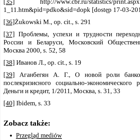
[35]
http://www.cbr.ru/statistics/print.aspx?
1_11.htm&pid=pdko&sid=dopk [dostęp 17-03-20
[36]
Żukowski M., op. cit., s. 291
[37]
Проблемы, успехи и трудности переход
России и Беларуси, Московский Обществе
Москва 2000, s. 52, 58
[38]
Иванов Л., op. cit., s. 19
[39]
Аганбегян А. Г., О новой роли банко
послекризисного социально-экономического р
Деньги и кредит, 1/2011, Москва, s. 31, 33
[40]
Ibidem, s. 33
Zobacz także:
Przegląd mediów