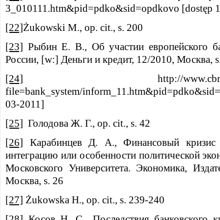
3_010111.htm&pid=pdko&sid=opdkovo [dostęp 1
[22]
Żukowski M., op. cit., s. 200
[23]
Рыбин Е. В., Об участии европейского ба
России, [w:] Деньги и кредит, 12/2010, Москва, s
[24]
http://www.cbr.ru/statisti
file=bank_system/inform_11.htm&pid=pdko&sid=
03-2011]
[25]
Голодова Ж. Г., op. cit., s. 42
[26]
Карабинцев Д. А., Финансовый кризис 
интеграцию или особенности политической экон
Московского Университета. Экономика, Издат
Москва, s. 26
[27]
Żukowska H., op. cit., s. 239-240
[28]
Косов Н. С., Последствия банковского к