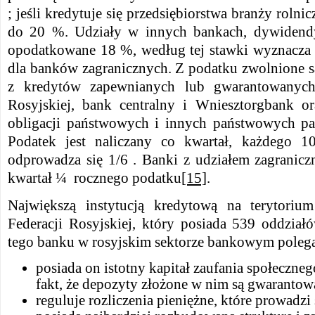
; jeśli kredytuje się przedsiębiorstwa branży rolnic
do 20 %. Udziały w innych bankach, dywidendy
opodatkowane 18 %, według tej stawki wyznacza 
dla banków zagranicznych. Z podatku zwolnione 
z kredytów zapewnianych lub gwarantowanych 
Rosyjskiej, bank centralny i Wniesztorgbank o
obligacji państwowych i innych państwowych pa
Podatek jest naliczany co kwartał, każdego 10
odprowadza się 1/6 . Banki z udziałem zagraniczn
kwartał ¼ rocznego podatku
[15]
.
Największą instytucją kredytową na terytorium
Federacji Rosyjskiej, który posiada 539 oddział
tego banku w rosyjskim sektorze bankowym polega
posiada on istotny kapitał zaufania społeczne
fakt, że depozyty złożone w nim są gwarantow
reguluje rozliczenia pieniężne, które prowadzi