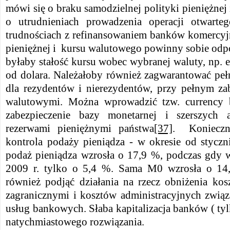
mówi się o braku samodzielnej polityki pieniężne
o utrudnieniach prowadzenia operacji otwarte
trudnościach z refinansowaniem banków komercyjn
pieniężnej i kursu walutowego powinny sobie od
byłaby stałość kursu wobec wybranej waluty, np. eu
od dolara. Należałoby również zagwarantować peł
dla rezydentów i nierezydentów, przy pełnym za
walutowymi. Można wprowadzić tzw. currency 
zabezpieczenie bazy monetarnej i szerszych 
rezerwami pieniężnymi państwa
[37]
. Konieczna
kontrola podaży pieniądza - w okresie od styczn
podaż pieniądza wzrosła o 17,9 %, podczas gdy 
2009 r. tylko o 5,4 %. Sama M0 wzrosła o 14
również podjąć działania na rzecz obniżenia kos
zagranicznymi i kosztów administracyjnych zwią
usług bankowych. Słaba kapitalizacja banków ( 
natychmiastowego rozwiązania.