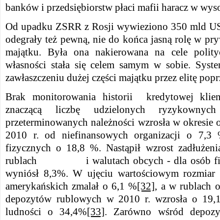
banków i przedsiębiorstw płaci mafii haracz w wy
Od upadku ZSRR z Rosji wywieziono 350 mld U
odegrały też pewną, nie do końca jasną rolę w p
majątku. Była ona nakierowana na cele polit
własności stała się celem samym w sobie. Sy
zawłaszczeniu dużej części majątku przez elitę pop
Brak monitorowania historii kredytowej klie
znaczącą liczbę udzielonych ryzykownych
przeterminowanych należności wzrosła w okresie o
2010 r. od niefinansowych organizacji o 7,3
fizycznych o 18,8 %. Nastąpił wzrost zadłużen
rublach i walutach obcych - dla osób fizy
wyniósł 8,3%. W ujęciu wartościowym rozmiar
amerykańskich zmalał o 6,1 %
[32]
, a w rublach 
depozytów rublowych w 2010 r. wzrosła o 19,
ludności o 34,4%
[33]
. Zarówno wśród depozy