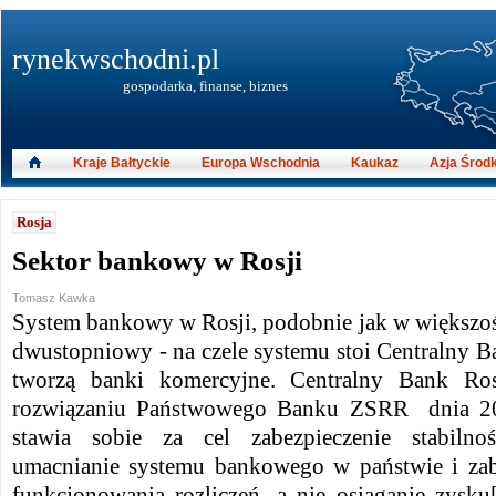
rynekwschodni.pl
gospodarka, finanse, biznes
Kraje Bałtyckie
Europa Wschodnia
Kaukaz
Azja Środ
Rosja
Sektor bankowy w Rosji
Tomasz Kawka
System bankowy w Rosji, podobnie jak w większoś
dwustopniowy - na czele systemu stoi Centralny Ba
tworzą banki komercyjne. Centralny Bank Ro
rozwiązaniu Państwowego Banku ZSRR dnia 20
stawia sobie za cel zabezpieczenie stabilnoś
umacnianie systemu bankowego w państwie i zab
funkcjonowania rozliczeń, a nie osiąganie zysku