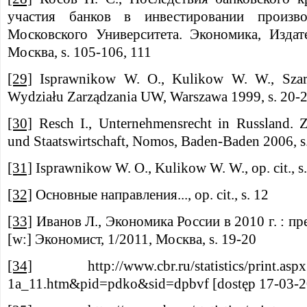
участия банков в инвестировании произво
Московского Университета. Экономика, Издат
Москва, s. 105-106, 111
[29]
Isprawnikow W. O., Kulikow W. W., Szar
Wydziału Zarządzania UW, Warszawa 1999, s. 20-
[30]
Resch I., Unternehmensrecht in Russland. Z
und Staatswirtschaft, Nomos, Baden-Baden 2006, s
[31]
Isprawnikow W. O., Kulikow W. W., op. cit., s
[32]
Основные направления..., op. cit., s. 12
[33]
Иванов Л., Экономика России в 2010 г. : п
[w:] Экономист, 1/2011, Москва, s. 19-20
[34]
http://www.cbr.ru/statistics/print.aspx?
1a_11.htm&pid=pdko&sid=dpbvf [dostęp 17-03-2