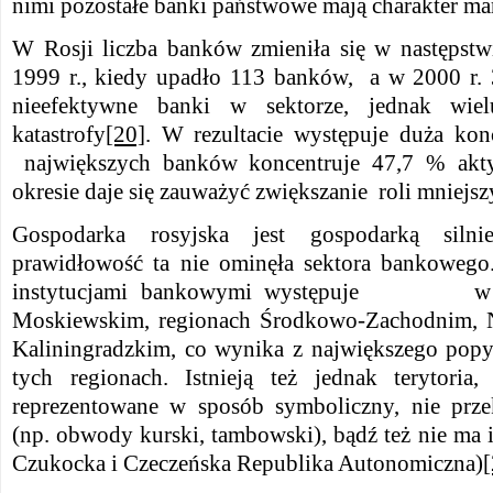
nimi pozostałe banki państwowe mają charakter ma
W Rosji liczba banków zmieniła się w następstw
1999 r., kiedy upadło 113 banków, a w 2000 r. 3
nieefektywne banki w sektorze, jednak wie
katastrofy
[20]
. W rezultacie występuje duża konc
największych banków koncentruje 47,7 % ak
okresie daje się zauważyć zwiększanie roli mniejs
Gospodarka rosyjska jest gospodarką silni
prawidłowość ta nie ominęła sektora bankowego
instytucjami bankowymi występuje w M
Moskiewskim, regionach Środkowo-Zachodn
Kaliningradzkim, co wynika z największego popy
tych regionach. Istnieją też jednak terytoria
reprezentowane w sposób symboliczny, nie prze
(np. obwody kurski, tambowski), bądź też nie ma i
Czukocka i Czeczeńska Republika Autonomiczna)
[