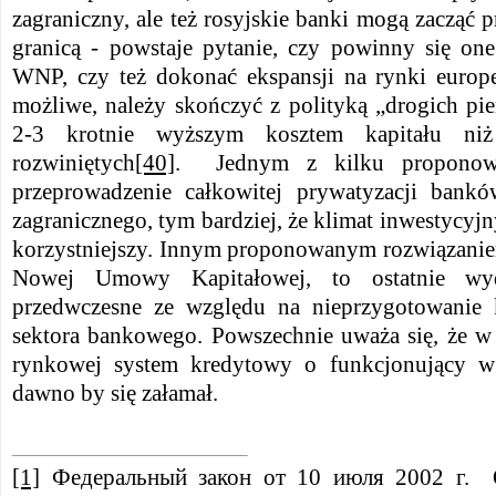
zagraniczny, ale też rosyjskie banki mogą zacząć p
granicą - powstaje pytanie, czy powinny się on
WNP, czy też dokonać ekspansji na rynki europej
możliwe, należy skończyć z polityką „drogich pie
2-3 krotnie wyższym kosztem kapitału ni
rozwiniętych
[40]
. Jednym z kilku proponowa
przeprowadzenie całkowitej prywatyzacji bankó
zagranicznego, tym bardziej, że klimat inwestycyjny
korzystniejszy. Innym proponowanym rozwiązanie
Nowej Umowy Kapitałowej, to ostatnie wy
przedwczesne ze względu na nieprzygotowanie k
sektora bankowego. Powszechnie uważa się, że 
rynkowej system kredytowy o funkcjonujący w 
dawno by się załamał.
[1]
Федеральный закон от 10 июля 2002 г. 