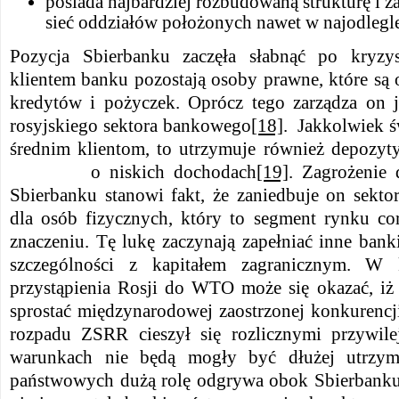
posiada najbardziej rozbudowaną strukturę i z
sieć oddziałów położonych nawet w najodlegle
Pozycja Sbierbanku zaczęła słabnąć po kryz
klientem banku pozostają osoby prawne, które są
kredytów i pożyczek. Oprócz tego zarządza on 
rosyjskiego sektora bankowego
[18]
. Jakkolwiek ś
średnim klientom, to utrzymuje również depozyt
o niskich dochodach
[19]
. Zagrożenie d
Sbierbanku stanowi fakt, że zaniedbuje on sekto
dla osób fizycznych, który to segment rynku cor
znaczeniu. Tę lukę zaczynają zapełniać inne 
szczególności z kapitałem zagranicznym. W 
przystąpienia Rosji do WTO może się okazać, iż 
sprostać międzynarodowej zaostrzonej konkurencj
rozpadu ZSRR cieszył się rozlicznymi przywil
warunkach nie będą mogły być dłużej utrzy
państwowych dużą rolę odgrywa obok Sbierbanku