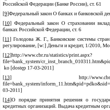
Российской Федерации (Банке России), ст. 61
[9]
Федеральный закон О банках и банковской дея
[10]
Федеральный закон О страховании вклад
банках Российской Федерации, ст. 6
[11]
Голодова Ж. Г., Банковские системы стран
регулирование, [w:] Деньги и кредит, 1/2010, Мос
[12]
http://www.cbr.ru/statistics/print.aspx?
file=bank_system/cr_inst_branch_010311.htm&
ko [dostęp 17-03-2011]
[13]
http://www.cbr.ru/statisti
file=bank_system/inform_11.htm&pid=pdko&sid=
03-2011]
[14]
О порядке принятия решения о государс
кредитных организаций. Выдача кредитным орг