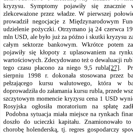
kryzysu. Symptomy pojawiły się znacznie wc
zlekceważone przez władze. W pierwszej połowie
prowadził negocjacje z Międzynarodowym Fu
udzielenie pożyczki. Otrzymano ją 24 czerwca 1
mln USD, ale było już za późno i skutki kryzysu za
całym sektorze bankowym. Wkrótce potem za
pojawiły się kłopoty z uplasowaniem na rynk
wartościowych. Zdecydowano też o dewaluacji rub
tego czasu płacono za niego 9,5 rubla
[27]
. Pr
sierpniu 1998 r. dokonała stosowana przez ba
pełzającego kursu walutowego, która w ba
doprowadziła do załamania kursu rubla, przede ws
szczytowym momencie kryzysu cena 1 USD wynios
Rosyjska ogłosiła moratorium na spłatę zadł
Podobna sytuacja miała miejsce na rynkach fin
doszło do ucieczki kapitału. Znamionowało to 
chorobę holenderską, tj. regres gospodarczy s