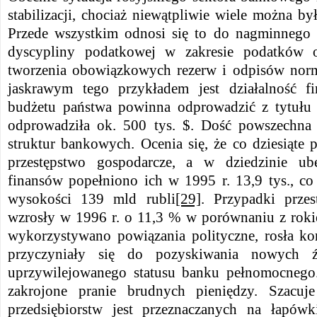
stabilizacji, chociaż niewątpliwie wiele można by
Przede wszystkim odnosi się to do nagminnego 
dyscypliny podatkowej w zakresie podatków
tworzenia obowiązkowych rezerw i odpisów norm
jaskrawym tego przykładem jest działalność f
budżetu państwa powinna odprowadzić z tytułu
odprowadziła ok. 500 tys. $. Dość powszechna j
struktur bankowych. Ocenia się, że co dziesiąte 
przestępstwo gospodarcze, a w dziedzinie ub
finansów popełniono ich w 1995 r. 13,9 tys., c
wysokości 139 mld rubli
[29]
. Przypadki przes
wzrosły w 1996 r. o 11,3 % w porównaniu z rok
wykorzystywano powiązania polityczne, rosła kor
przyczyniały się do pozyskiwania nowych ź
uprzywilejowanego statusu banku pełnomocnego.
zakrojone pranie brudnych pieniędzy. Szacu
przedsiębiorstw jest przeznaczanych na łapów