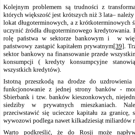
Kolejnym problemem są trudności z transforma
których większość jest krótszych niż 3 lata– należ
lokat długoterminowych, a z krótkoterminowych
uczynić źródła długoterminowego kredytowania. 
rolę państwa w sektorze bankowym i w więk
państwowy zastąpić kapitałem prywatnym
[39]
. Tr
sektor bankowy na finansowanie przede wszystki
konsumpcji ( kredyty konsumpcyjne stanow
wszystkich kredytów).
Istotną przeszkodą na drodze do uzdrowienia
funkcjonowanie z jednej strony banków - mon
Sbierbank i tzw. banków kieszonkowych, niejed
siedziby w prywatnych mieszkaniach. Nale
przeciwstawić się ucieczce kapitału za granicę, 
wywozowi podlega nawet kilkadziesiąt miliardów r
Warto podkreślić, że do Rosji może napływ