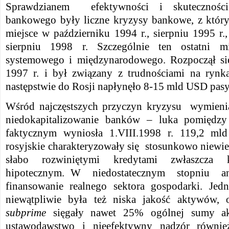
Sprawdzianem efektywności i skuteczności 
bankowego były liczne kryzysy bankowe, z który
miejsce w październiku 1994 r., sierpniu 1995 r.,
sierpniu 1998 r. Szczególnie ten ostatni mi
systemowego i międzynarodowego. Rozpoczął si
1997 r. i był związany z trudnościami na rynk
następstwie do Rosji napłynęło 8-15 mld USD pas
Wśród najczęstszych przyczyn kryzysu wymienia
niedokapitalizowanie banków – luka pomiędz
faktycznym wyniosła 1.VIII.1998 r. 119,2 mld
rosyjskie charakteryzowały się stosunkowo niewie
słabo rozwiniętymi kredytami zwłaszcza 
hipotecznym. W niedostatecznym stopniu a
finansowanie realnego sektora gospodarki. Jed
niewątpliwie była też niska jakość aktywów, o
subprime
sięgały nawet 25% ogólnej sumy a
ustawodawstwo i nieefektywny nadzór równie