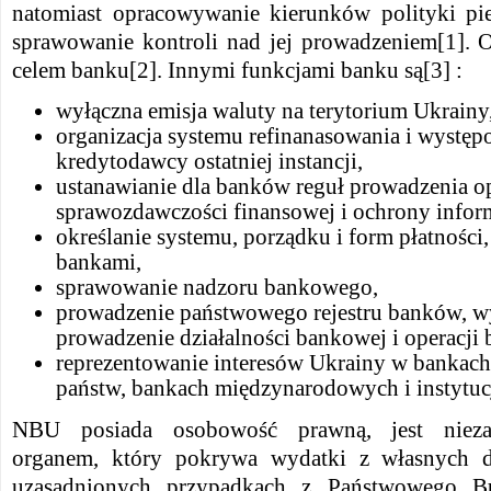
natomiast opracowywanie kierunków polityki pie
sprawowanie kontroli nad jej prowadzeniem[1]. O
celem banku[2]. Innymi funkcjami banku są[3] :
wyłączna emisja waluty na terytorium Ukrainy
organizacja systemu refinanasowania i występ
kredytodawcy ostatniej instancji,
ustanawianie dla banków reguł prowadzenia o
sprawozdawczości finansowej i ochrony inform
określanie systemu, porządku i form płatności
bankami,
sprawowanie nadzoru bankowego,
prowadzenie państwowego rejestru banków, wy
prowadzenie działalności bankowej i operacji
reprezentowanie interesów Ukrainy w bankach
państw, bankach międzynarodowych i instytu
NBU posiada osobowość prawną, jest nieza
organem, który pokrywa wydatki z własnych 
uzasadnionych przypadkach z Państwowego B