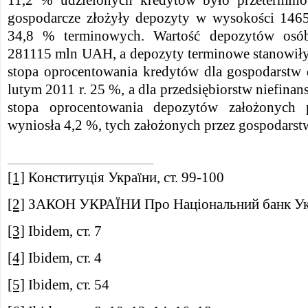
11,2 % udzielonych kredytów było przetermin
gospodarcze złożyły depozyty w wysokości 14
34,8 % terminowych. Wartość depozytów osób
281115 mln UAH, a depozyty terminowe stanowiły
stopa oprocentowania kredytów dla gospodarst
lutym 2011 r. 25 %, a dla przedsiębiorstw niefina
stopa oprocentowania depozytów założonych p
wyniosła 4,2 %, tych założonych przez gospodar
[1]
Конституція України, ст. 99-100
[2]
ЗАКОН УКРАЇНИ Про Національний банк Укра
[3]
Ibidem, ст. 7
[4]
Ibidem, ст. 4
[5]
Ibidem, ст. 54