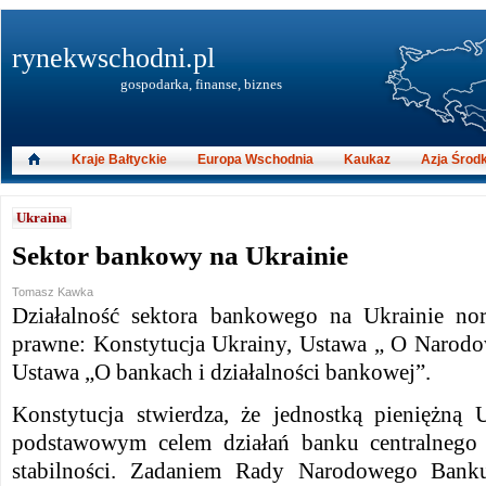
rynekwschodni.pl
gospodarka, finanse, biznes
Kraje Bałtyckie
Europa Wschodnia
Kaukaz
Azja Środ
Ukraina
Sektor bankowy na Ukrainie
Tomasz Kawka
Działalność sektora bankowego na Ukrainie nor
prawne: Konstytucja Ukrainy, Ustawa „ O Narod
Ustawa „O bankach i działalności bankowej”.
Konstytucja stwierdza, że jednostką pieniężną 
podstawowym celem działań banku centralnego j
stabilności. Zadaniem Rady Narodowego Bank