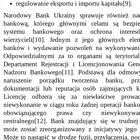
regulowanie eksportu i importu kapitału[9].
Narodowy Bank Ukrainy sprawuje również nadz
bankową, którego głównymi celami są bezpiec
systemu bankowego oraz ochrona interesó
wierzycieli
[
10]. Jednym z jego głównych eleme
banków i wydawanie pozwoleń na wykonywanie
Odpowiedzialnymi za to organami są terytori
Departament Rejestracji i Licencjonowania Gen
Nadzoru Bankowego
[
11]. Podstawą dla odmowy
naruszenie porządku tworzenia banku, prze
dokumentacji lub reputacja osób zajmujących k
Licencję odbiera się za niewłaściwe prowad
niewykonanie w ciągu roku żadnej operacji banko
obowiązującego prawa czy niewykonywa
centralnego[12]. Bank znajdujący się w trudnej
może zostać zreorganizowany z inicjatywy jego
Może to nastąpić w drodze fuzji, przyłączenia, pod