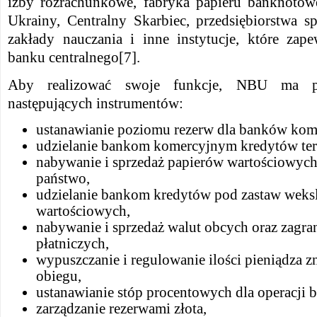
izby rozrachunkowe, fabryka papieru banknoto
Ukrainy, Centralny Skarbiec, przedsiębiorstwa s
zakłady nauczania i inne instytucje, które zap
banku centralnego[7].
Aby realizować swoje funkcje, NBU ma p
następujących instrumentów:
ustanawianie poziomu rezerw dla banków kom
udzielanie bankom komercyjnym kredytów te
nabywanie i sprzedaż papierów wartościowyc
państwo,
udzielanie bankom kredytów pod zastaw weksl
wartościowych,
nabywanie i sprzedaż walut obcych oraz zag
płatniczych,
wypuszczanie i regulowanie ilości pieniądza z
obiegu,
ustanawianie stóp procentowych dla operacji
zarządzanie rezerwami złota,