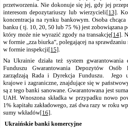
przetworzenia. Nie dokonuje się jej, gdy jej prze
interesom depozytariuszy lub wierzycieli
[13]
. Ko
koncentracja na rynku bankowym. Osoba chcąca 
banku ( tj. 10, 20, 50 lub 75 %) jest zobowiązan
który może nie wyrazić zgody na transakcję
[14]
. 
w formie „zza biurka”, polegającej na sprawdzan
w formie inspekcji
[15]
.
Na Ukrainie działa też system gwarantowania
Funduszu Gwarantowania Depozytów Osób Fiz
zarządzają Rada i Dyrekcja Funduszu. Jego u
krajowe i zagraniczne, znajdujące się w państwow
są z tego banki sanowane. Gwarantowana jest sum
UAH. Wnoszona składka w przypadku nowo pow
1% kapitału zakładowego, zaś dwa razy w roku wp
sumy wkładów
[16]
.
Ukraińskie banki komercyjne