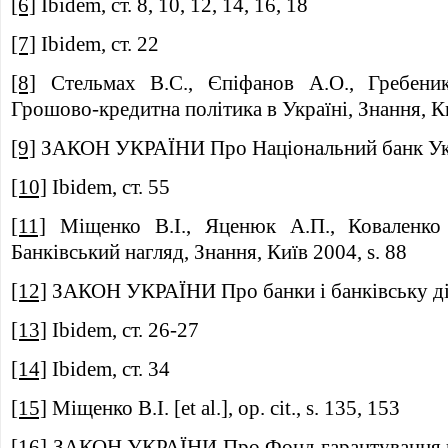
[6]
Ibidem, ст. 8, 10, 12, 14, 16, 18
[7]
Ibidem, ст. 22
[8]
Стельмах В.С., Єпіфанов А.О., Гребеник
Грошово-кредитна політика в Україні, Знання, Ки
[9]
ЗАКОН УКРАЇНИ Про Національний банк Укра
[10]
Ibidem, ст. 55
[11]
Міщенко В.І., Яценюк А.П., Коваленко В
Банківський нагляд, Знання, Київ 2004, s. 88
[12]
ЗАКОН УКРАЇНИ Про банки і банківську діял
[13]
Ibidem, ст. 26-27
[14]
Ibidem, ст. 34
[15]
Міщенко В.І. [et al.], op. cit., s. 135, 153
[16]
ЗАКОН УКРАЇНИ Про Фонд гарантування вк