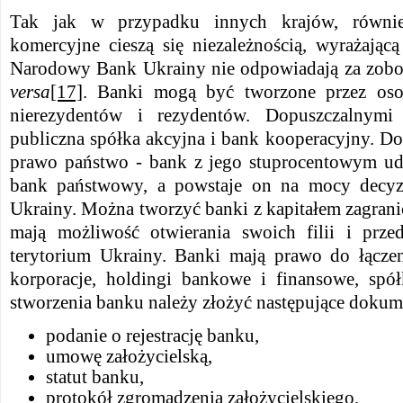
Tak jak w przypadku innych krajów, równie
komercyjne cieszą się niezależnością, wyrażając
Narodowy Bank Ukrainy nie odpowiadają za zob
versa
[17]
. Banki mogą być tworzone przez oso
nierezydentów i rezydentów. Dopuszczalnym
publiczna spółka akcyjna i bank kooperacyjny. D
prawo państwo - bank z jego stuprocentowym udz
bank państwowy, a powstaje on na mocy decyz
Ukrainy. Można tworzyć banki z kapitałem zagran
mają możliwość otwierania swoich filii i prze
terytorium Ukrainy. Banki mają prawo do łączen
korporacje, holdingi bankowe i finansowe, spół
stworzenia banku należy złożyć następujące doku
podanie o rejestrację banku,
umowę założycielską,
statut banku,
protokół zgromadzenia założycielskiego,