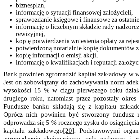
biznesplan,
informację o sytuacji finansowej założycieli,
sprawozdanie księgowe i finansowe za ostatnie
informację o liczebnym składzie rady nadzorcze
rewizyjnej,
kopię potwierdzenia wniesienia opłaty za rejes
potwierdzoną notarialnie kopię dokumentów za
kopię informacji o emisji akcji,
informację o kwalifikacjach i reputacji założyci
Bank powinien zgromadzić kapitał zakładowy w 
Jest on zobowiązany do zachowywania norm adek
wysokości 15 % w ciągu pierwszego roku dział
drugiego roku, natomiast przez pozostały okre
Fundusze banku składają się z kapitału zakła
Oprócz nich powinien być stworzony fundusz 
odprowadza się 5 % rocznego zysku do osiągnięci
kapitału zakładowego
[20]
. Podstawowymi organ
zgromadzenie akcjonariuszy, rada nadzorcza i 