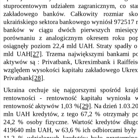
stuprocentowym udziałem zagranicznym, co st
zakładowego banków. Całkowity rozmiar sk
ukraińskiego sektora bankowego wyniósł 972517
banków w ciągu dwóch pierwszych miesięc
porównaniu z analogicznym okresem roku po
osiągnęły poziom 22,4 mld UAH. Straty spadły o
mld UAH
[27]
. Trzema największymi bankami p
aktywów są : Privatbank, Ukreximbank i Raiffei
względem wysokości kapitału zakładowego Ukrex
Privatbank
[28]
.
Ukraina cechuje się najgorszymi spośród kr
rentowności - rentowność kapitału wyniosła
rentowność aktywów 1,03 %
[29]
. Na dzień 1.03.2
mln UAH kredytów, z tego 67,2 % otrzymały po
24,2 % osoby fizyczne. Wartość kredytów dług
419640 mln UAH, w 63,6 % ich odbiorcami były 