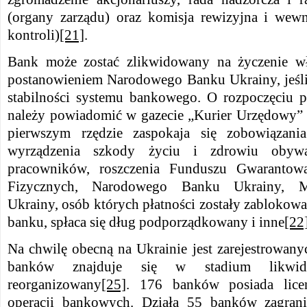
(organy zarządu) oraz komisja rewizyjna i wew
kontroli)
[21]
.
Bank może zostać zlikwidowany na życzenie wł
postanowieniem Narodowego Banku Ukrainy, jeśli 
stabilności systemu bankowego. O rozpoczęciu p
należy powiadomić w gazecie „Kurier Urzędowy”
pierwszym rzędzie zaspokaja się zobowiązan
wyrządzenia szkody życiu i zdrowiu obywat
pracowników, roszczenia Funduszu Gwaranto
Fizycznych, Narodowego Banku Ukrainy, Mi
Ukrainy, osób których płatności zostały zablokow
banku, spłaca się dług podporządkowany i inne
[22
Na chwilę obecną na Ukrainie jest zarejestrowa
banków znajduje się w stadium likwida
reorganizowany
[25]
. 176 banków posiada lic
operacji bankowych. Działa 55 banków zagran