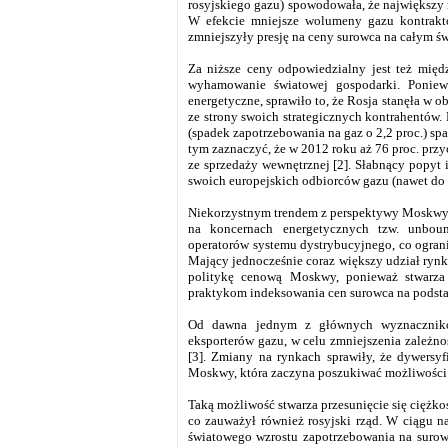
rosyjskiego gazu) spowodowała, że największy 
W efekcie mniejsze wolumeny gazu kontrakto
zmniejszyły presję na ceny surowca na całym ś
Za niższe ceny odpowiedzialny jest też mię
wyhamowanie światowej gospodarki. Ponie
energetyczne, sprawiło to, że Rosja stanęła w o
ze strony swoich strategicznych kontrahentów.
(spadek zapotrzebowania na gaz o 2,2 proc.) spa
tym zaznaczyć, że w 2012 roku aż 76 proc. przy
ze sprzedaży wewnętrznej [2]. Słabnący popyt 
swoich europejskich odbiorców gazu (nawet do 
Niekorzystnym trendem z perspektywy Moskwy 
na koncernach energetycznych tzw. unboun
operatorów systemu dystrybucyjnego, co ograni
Mający jednocześnie coraz większy udział r
politykę cenową Moskwy, ponieważ stwarza 
praktykom indeksowania cen surowca na podsta
Od dawna jednym z głównych wyznaczników 
eksporterów gazu, w celu zmniejszenia zależno
[3]. Zmiany na rynkach sprawiły, że dywersy
Moskwy, która zaczyna poszukiwać możliwości u
Taką możliwość stwarza przesunięcie się ciężk
co zauważył również rosyjski rząd. W ciągu n
światowego wzrostu zapotrzebowania na surow