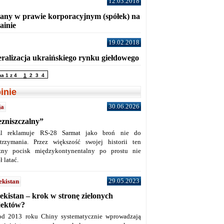
12.03.2018
any w prawie korporacyjnym (spółek) na
ainie
19.02.2018
eralizacja ukraińskiego rynku giełdowego
na 1 z 4
1
2
3
4
inie
30.06.2026
ja
ezniszczalny”
l reklamuje RS-28 Sarmat jako broń nie do
trzymania. Przez większość swojej historii ten
żny pocisk międzykontynentalny po prostu nie
ł latać.
29.05.2023
ekistan
ekistan – krok w stronę zielonych
jektów?
od 2013 roku Chiny systematycznie wprowadzają