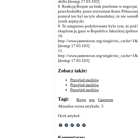
shifts [dostęp 17.03.103]
8. Reakcją Rosjan na brak przełomu w negocjac
przechodziłby przez terytorium Korei Północn
pomysł ten był na tyle absurdalny, że nie wszed
rynek azjatycki.
9. To ustępstwo podyktowane było tym, że pod 
eksplorację gazu w Republice Jakuckiej (półn
10.
http://www.jamestown.org/single/no_cach
[dostęp 17.03.103]
11.
http://www.jamestown.org/single/no_cach
[dostęp 17.03.103]
Zobacz także:
Przegląd mediów
Przegląd mediów
Przegląd mediów
Tagi:
Rosja
gaz
Gazprom
Aktualna ocena artykułu: 5
Oceń artykuł:
Komentarze: