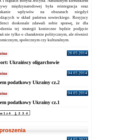
 i rządach Borysa Jelcyna. Naturalnym kierunkiem
sywy międzynarodowej była reintegracja oraz
yskanie wpływów na obszarach niegdyś
dzących w skład państwa sowieckiego. Rosyjscy
denci doskonale zdawali sobie sprawę, że dla
dzenia tej strategii konieczne będzie podjęcie
ań nie tylko o charakterze politycznym, ale również
omicznym, społecznym czy kulturalnym.
26.05.2014
aina
ort: Ukraińscy oligarchowie
04.05.2014
aina
tem podatkowy Ukrainy cz.2
04.05.2014
aina
tem podatkowy Ukrainy cz.1
na 1 z 4
1
2
3
4
proszenia
14.05.2023