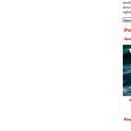
medi
doty
ogłas
Stro
Po
Aze
Kirg