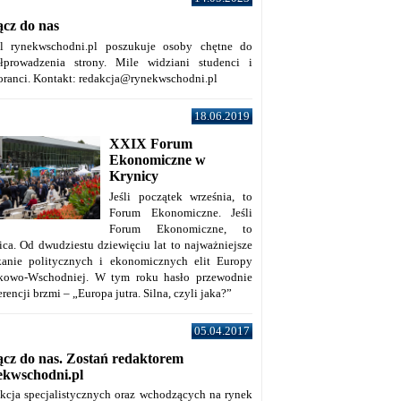
ącz do nas
al rynekwschodni.pl poszukuje osoby chętne do
łprowadzenia strony. Mile widziani studenci i
oranci. Kontakt: redakcja@rynekwschodni.pl
18.06.2019
XXIX Forum
Ekonomiczne w
Krynicy
Jeśli początek września, to
Forum Ekonomiczne. Jeśli
Forum Ekonomiczne, to
ica. Od dwudziestu dziewięciu lat to najważniejsze
kanie politycznych i ekonomicznych elit Europy
kowo-Wschodniej. W tym roku hasło przewodnie
rencji brzmi – „Europa jutra. Silna, czyli jaka?”
05.04.2017
ącz do nas. Zostań redaktorem
ekwschodni.pl
kcja specjalistycznych oraz wchodzących na rynek