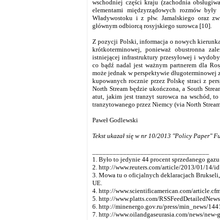
wschodniej części kraju (zachodnia obsługiwa
elementami międzyrządowych rozmów były 
Władywostoku i z płw. Jamalskiego oraz zw
głównym odbiorcą rosyjskiego surowca [10].
Z pozycji Polski, informacja o nowych kierunk
krótkoterminowej, ponieważ obustronna zal
istniejącej infrastruktury przesyłowej i wydo
co bądź nadal jest ważnym partnerem dla Ro
może jednak w perspektywie długoterminowej z
kupowanych rocznie przez Polskę straci z per
North Stream będzie ukończona, a South Stream
atut, jakim jest tranzyt surowca na wschód, t
tranzytowanego przez Niemcy (via North Stream)
Paweł Godlewski
Tekst ukazał się w nr 10/2013 "Policy Paper" 
__________________________________
1. Było to jedynie 44 procent sprzedanego gazu
2. http://www.reuters.com/article/2013/01/1
3. Mowa tu o oficjalnych deklaracjach Bruksel
UE.
4. http://www.scientificamerican.com/article.cfm
5. http://www.platts.com/RSSFeedDetailedNew
6. http://minenergo.gov.ru/press/min_news/144
7. http://www.oilandgaseurasia.com/news/new-g