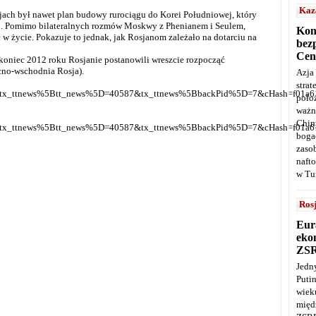
Kaz
jach był nawet plan budowy rurociągu do Korei Południowej, który
ej. Pomimo bilateralnych rozmów Moskwy z Phenianem i Seulem,
Kon
ł w życie. Pokazuje to jednak, jak Rosjanom zależało na dotarciu na
bez
Cen
koniec 2012 roku Rosjanie postanowili wreszcie rozpocząć
ocno-wschodnia Rosja).
Azja
stra
e=1&tx_ttnews%5Btt_news%5D=40587&tx_ttnews%5BbackPid%5D=7&cHash=f01a6
poło
ważn
Chin
e=1&tx_ttnews%5Btt_news%5D=40587&tx_ttnews%5BbackPid%5D=7&cHash=f01a6
boga
zaso
naft
w Tu
Ros
Eur
ekon
ZS
Jedn
Puti
wie
międ