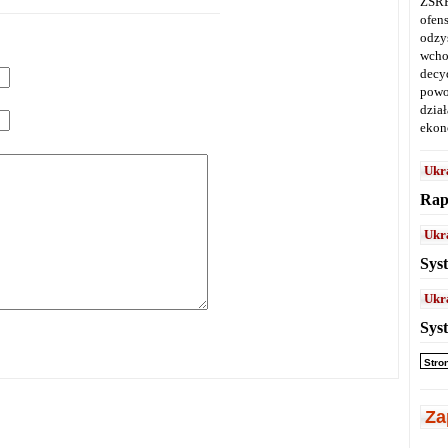
ZSRR
ofen
odz
wcho
decy
powo
dział
ekon
Ukr
Rap
Ukr
Sys
Ukr
Sys
Stro
Za