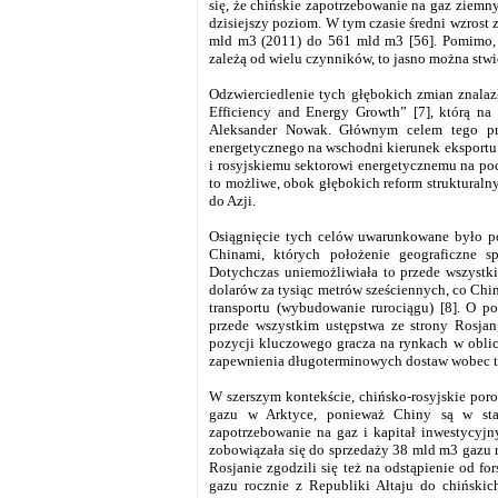
się, że chińskie zapotrzebowanie na gaz ziemn
dzisiejszy poziom. W tym czasie średni wzrost 
mld m3 (2011) do 561 mld m3 [56]. Pomimo, 
zależą od wielu czynników, to jasno można stwie
Odzwierciedlenie tych głębokich zmian znalazł
Efficiency and Energy Growth” [7], którą na 
Aleksander Nowak. Głównym celem tego prog
energetycznego na wschodni kierunek eksportu
i rosyjskiemu sektorowi energetycznemu na pod
to możliwe, obok głębokich reform struktural
do Azji.
Osiągnięcie tych celów uwarunkowane było p
Chinami, których położenie geograficzne 
Dotychczas uniemożliwiała to przede wszystk
dolarów za tysiąc metrów sześciennych, co Chi
transportu (wybudowanie rurociągu) [8]. O
przede wszystkim ustępstwa ze strony Rosjan,
pozycji kluczowego gracza na rynkach w oblic
zapewnienia długoterminowych dostaw wobec t
W szerszym kontekście, chińsko-rosyjskie por
gazu w Arktyce, ponieważ Chiny są w sta
zapotrzebowanie na gaz i kapitał inwestycyjn
zobowiązała się do sprzedaży 38 mld m3 gazu r
Rosjanie zgodzili się też na odstąpienie od 
gazu rocznie z Republiki Ałtaju do chiński