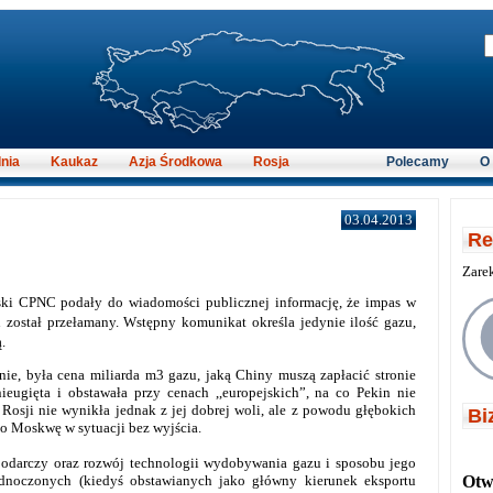
nia
Kaukaz
Azja Środkowa
Rosja
Polecamy
O
03.04.2013
Re
Zare
ski CPNC podały do wiadomości publicznej informację, że impas w
został przełamany. Wstępny komunikat określa jedynie ilość gazu,
.
ie, była cena miliarda m3 gazu, jaką Chiny muszą zapłacić stronie
ieugięta i obstawała przy cenach ,,europejskich”, na co Pekin nie
Rosji nie wynikła jednak z jej dobrej woli, ale z powodu głębokich
Bi
o Moskwę w sytuacji bez wyjścia.
odarczy oraz rozwój technologii wydobywania gazu i sposobu jego
ednoczonych (kiedyś obstawianych jako główny kierunek eksportu
Otwi