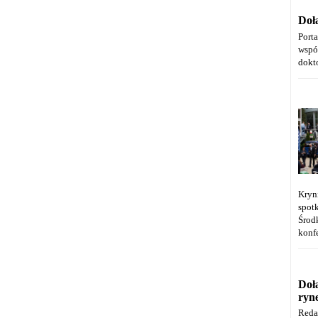
Doł
Port
wspó
dokt
Kryn
spot
Środ
konfe
Doł
ryn
Reda