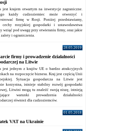
osji
a jest krajem otwartym na inwestycje zagraniczne.
tego każdy cudzoziemiec może otworzyć i
jestrować firmę w Rosji. Poniżej przedstawiamy,
e cechy rosyjskiej gospodarki i ustawodawstwa
y wziąć pod uwagę przy otwieraniu firmy, oraz jakie
j zalety i ograniczenia.
28.05.2019
rcie firmy i prowadzenie działalności
podarczej na Litwie
a jest jednym z krajów UE o bardzo atrakcyjnych
kach na rozpoczęcie biznesu. Kraj jest częścią Unii
pejskiej. Sytuacja gospodarcza na Litwie jest
nie korzystna, istnieje stabilny rozwój gospodarki
owej, Litwini mogą tu znaleźć swoją niszę, istnieją
zyjające warunki prowadzenia działalności
odarczej również dla cudzoziemców.
01.05.2018
atek VAT na Ukrainie