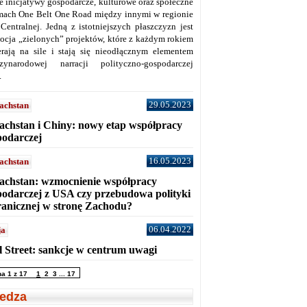
ne inicjatywy gospodarcze, kulturowe oraz społeczne
mach One Belt One Road między innymi w regionie
 Centralnej. Jedną z istotniejszych płaszczyzn jest
ocja „zielonych” projektów, które z każdym rokiem
erają na sile i stają się nieodłącznym elementem
zynarodowej narracji polityczno-gospodarczej
.
29.05.2023
achstan
achstan i Chiny: nowy etap współpracy
podarczej
16.05.2023
achstan
achstan: wzmocnienie współpracy
podarczej z USA czy przebudowa polityki
ranicznej w stronę Zachodu?
06.04.2022
ja
l Street: sankcje w centrum uwagi
na 1 z 17
1
2
3
...
17
edza