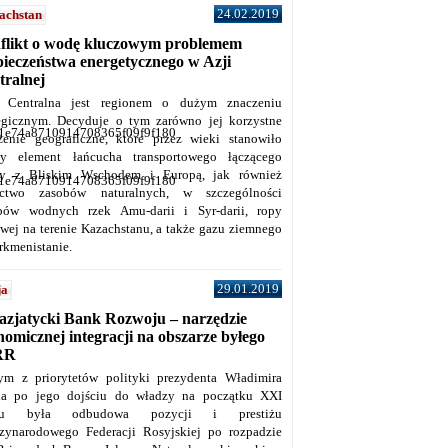
24.02.2019
achstan
flikt o wodę kluczowym problemem
pieczeństwa energetycznego w Azji
tralnej
 Centralna jest regionem o dużym znaczeniu
tegicznym. Decyduje o tym zarówno jej korzystne
1e74a8710914708365f09f9f180
żenie geograficzne, które przez wieki stanowiło
y element łańcucha transportowego łączącego
y z Bliskim Wschodem i Europą, jak również
1e74a8710914708365f09f9f180
ctwo zasobów naturalnych, w szczególności
bów wodnych rzek Amu-darii i Syr-darii, ropy
owej na terenie Kazachstanu, a także gazu ziemnego
rkmenistanie.
29.01.2019
ja
azjatycki Bank Rozwoju – narzędzie
omicznej integracji na obszarze byłego
RR
ym z priorytetów polityki prezydenta Władimira
na po jego dojściu do władzy na początku XXI
ku była odbudowa pozycji i prestiżu
zynarodowego Federacji Rosyjskiej po rozpadzie