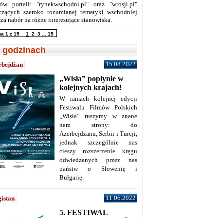
ów portali: "rynekwschodni.pl" oraz "wrosji.pl"
czących szeroko rozumianej tematyki wschodniej
za nabór na różne interesujące stanowiska.
na 1 z 15
1
2
3
...
15
 godzinach
15.08.2022
rbejdżan
„Wisła” popłynie w
kolejnych krajach!
W ramach kolejnej edycji
Festiwalu Filmów Polskich
„Wisła” ruszymy w znane
nam strony: do
Azerbejdżanu, Serbii i Turcji,
jednak szczególnie nas
cieszy rozszerzenie kręgu
odwiedzanych przez nas
państw o Słowenię i
Bułgarię.
11.06.2022
istan
5. FESTIWAL