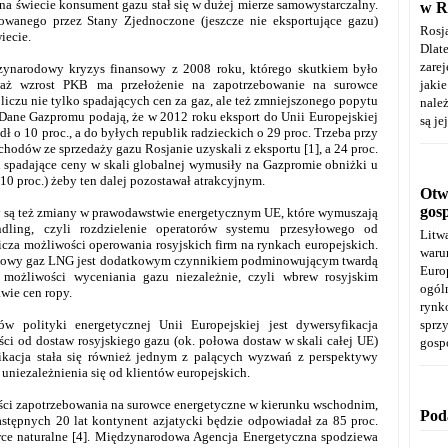
na świecie konsument gazu stał się w dużej mierze samowystarczalny.
w R
wanego przez Stany Zjednoczone (jeszcze nie eksportujące gazu)
Rosj
wiecie.
Dla
zare
dzynarodowy kryzys finansowy z 2008 roku, którego skutkiem było
waż wzrost PKB ma przełożenie na zapotrzebowanie na surowce
jaki
bliczu nie tylko spadających cen za gaz, ale też zmniejszonego popytu
należ
 Dane Gazpromu podają, że w 2012 roku eksport do Unii Europejskiej
są je
dł o 10 proc., a do byłych republik radzieckich o 29 proc. Trzeba przy
chodów ze sprzedaży gazu Rosjanie uzyskali z eksportu [1], a 24 proc.
i spadające ceny w skali globalnej wymusiły na Gazpromie obniżki u
10 proc.) żeby ten dalej pozostawał atrakcyjnym.
Otwa
gos
są też zmiany w prawodawstwie energetycznym UE, które wymuszają
dling, czyli rozdzielenie operatorów systemu przesyłowego od
Litw
cza możliwości operowania rosyjskich firm na rynkach europejskich.
warun
ynkowy gaz LNG jest dodatkowym czynnikiem podminowującym twardą
Euro
możliwości wyceniania gazu niezależnie, czyli wbrew rosyjskim
ogól
wie cen ropy.
rynk
polityki energetycznej Unii Europejskiej jest dywersyfikacja
spr
ści od dostaw rosyjskiego gazu (ok. połowa dostaw w skali całej UE)
gosp
fikacja stała się również jednym z palących wyzwań z perspektywy
niezależnienia się od klientów europejskich.
ości zapotrzebowania na surowce energetyczne w kierunku wschodnim,
Pod
astępnych 20 lat kontynent azjatycki będzie odpowiadał za 85 proc.
ce naturalne [4]. Międzynarodowa Agencja Energetyczna spodziewa