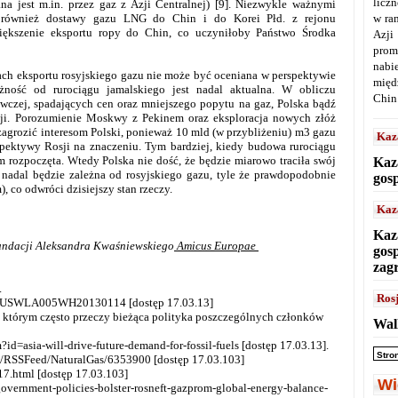
licz
na jest m.in. przez gaz z Azji Centralnej) [9]. Niezwykle ważnymi
również dostawy gazu LNG do Chin i do Korei Płd. z rejonu
w ra
iększenie eksportu ropy do Chin, co uczyniłoby Państwo Środka
Azji
prom
nabi
ach eksportu rosyjskiego gazu nie może być oceniana w perspektywie
międ
eżność od rurociągu jamalskiego jest nadal aktualna. W obliczu
Chin
bywczej, spadających cen oraz mniejszego popytu na gaz, Polska bądź
sji. Porozumienie Moskwy z Pekinem oraz eksploracja nowych złóż
agrozić interesom Polski, ponieważ 10 mld (w przybliżeniu) m3 gazu
Kaz
spektywy Rosji na znaczeniu. Tym bardziej, kiedy budowa rurociągu
 rozpoczęta. Wtedy Polska nie dość, że będzie miarowo traciła swój
Kaz
o nadal będzie zależna od rosyjskiego gazu, tyle że prawdopodobnie
gos
, co odwróci dzisiejszy stan rzeczy.
Kaz
Kaz
Fundacji Aleksandra Kwaśniewskiego
Amicus Europae
gos
zag
.
Ros
4/idUSWLA005WH20130114 [dostęp 17.03.13]
i, którym często przeczy bieżąca polityka poszczególnych członków
Wal
?id=asia-will-drive-future-demand-for-fossil-fuels [dostęp 17.03.13].
Stro
s/RSSFeed/NaturalGas/6353900 [dostęp 17.03.103]
17.html [dostęp 17.03.103]
Wi
overnment-policies-bolster-rosneft-gazprom-global-energy-balance-