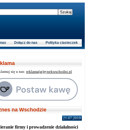
 nas
Dołącz do nas
Polityka ciasteczek
klama
klamuj się u nas:
reklama(at)rynekwschodni.pl
znes na Wschodzie
21.07.2019
eranie firmy i prowadzenie działalności