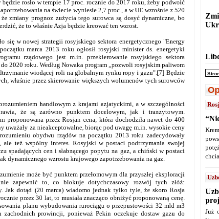
y będzie rosło w tempie 17 proc. rocznie do 2017 roku, żeby podwoić
zapotrzebowania na świecie wyniesie 2,7 proc., a w UE wzrośnie z 520
Zmi
że zmiany prognoz zużycia tego surowca są dosyć dynamiczne, bo
Ukr
rdzić, że to właśnie Azja będzie kreować ten wzrost.
o się w nowej strategii rosyjskiego sektora energetycznego "Energy
początku marca 2013 roku ogłosił rosyjski minister ds. energetyki
Lib
ramu rządowego jest m.in. przekierowanie rosyjskiego sektora
 do 2020 roku. Według Nowaka program ,,pozwoli rosyjskim paliwom
trzymanie wiodącej roli na globalnym rynku ropy i gazu".[7] Będzie
Stro
nych, właśnie przez skierowanie większych wolumenów tych surowców
Op
orozumieniem handlowym z krajami azjatyckimi, a w szczególności
Ros
sprawia, że są zarówno punktem docelowym, jak i tranzytowym.
“Ni
im proponowana przez Rosjan cena, która dochodziła nawet do 400
ny uważały za nieakceptowalne, biorąc pod uwagę m.in. wysokie ceny
Krem
 porozumieniu obydwu rządów na początku 2013 roku zadecydowały
pows
 ale też wspólny interes. Rosyjski w postaci podtrzymania swojej
potę
zu spadających cen i słabnącego popytu na gaz, a chiński w postaci
chcia
ak dynamicznego wzrostu krajowego zapotrzebowania na gaz.
ozumienie może być punktem przełomowym dla przyszłej eksploracji
Uzb
nie zapewnić to, co blokuje dotychczasowy rozwój tych złóż:
y. Jak dotąd (20 marca) wiadomo jednak tylko tyle, że skoro Rosja
Uzb
ocznie przez 30 lat, to musiała znacząco obniżyć proponowaną cenę.
pro
forsowania planu wybudowania rurociągu o przepustowości 32 mld m3
Już 
ch zachodnich prowincji, ponieważ Pekin oczekuje dostaw gazu do