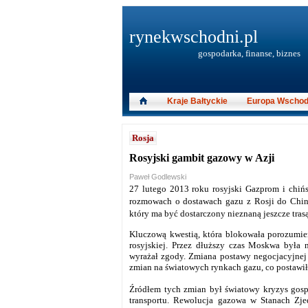
rynekwschodni.pl
gospodarka, finanse, biznes
Kraje Bałtyckie
Europa Wschod
Rosja
Rosyjski gambit gazowy w Azji
Paweł Godlewski
27 lutego 2013 roku rosyjski Gazprom i chiń
rozmowach o dostawach gazu z Rosji do Chin 
który ma być dostarczony nieznaną jeszcze trasą
Kluczową kwestią, która blokowała porozumien
rosyjskiej. Przez dłuższy czas Moskwa była n
wyrażał zgody. Zmiana postawy negocjacyjnej 
zmian na światowych rynkach gazu, co postawił
Źródłem tych zmian był światowy kryzys gosp
transportu. Rewolucja gazowa w Stanach Zj