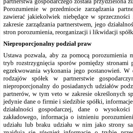
partnerstwa gospodarczego została przydzielona zu
Porozumienie w przedmiocie zarządzania part
zawierać jakiekolwiek niebędące w sprzecznośc
zakresie zarządzania partnerstwem, jego działaln
stron porozumienia, reorganizacji i likwidacji spółk
Nieproporcjonalny podział praw
Ustawa pozwala, aby za pomocą porozumienia 
tryb rozstrzygnięcia sporów pomiędzy stronami 
egzekwowania wykonania jego postanowień. W 
rodzajów spółek w partnerstwie gospodarcz
nieproporcjonalny do posiadanych udziałów pod
partnerów, w tym veto w zakresie określonych sp
jedynie dane o firmie i siedzibie spółki, informacje
działalności gospodarczej, dane o wysokości 
zakładowego, informacja o istnieniu porozumien
udziału lub braku udziału w nim jako strony sa
znajdują się również informacje o trybie pr