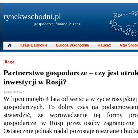
rynekwschodni.pl
gospodarka, finanse, biznes
Kraje Bałtyckie
Europa Wschodnia
Kaukaz
Azja Środ
Rosja
Partnerstwo gospodarcze – czy jest atra
inwestycji w Rosji?
Alena Rzepka
W lipcu minęło 4 lata od wejścia w życie rosyjskie
gospodarczych. To dobry czas na podsumowan
stwierdzić, że wprowadzenie tej formy prow
gospodarczej w Rosji przez osoby zagraniczne 
Ostatecznie jednak nadal pozostaje nieznane i bud