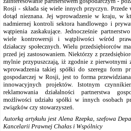
zainteresowanie partnerstwem gospodarczym - poz
Rosji - składa się wiele innych przyczyn. Przede 
dotąd nieznana. Jej wprowadzenie w kraju, w k
nadmiernej kontroli sektora handlowego i prywat
wątpienia zaskakujące. Jednocześnie partnerst
wiele kontrowersji i wątpliwości wśród pra
działaczy społecznych. Wielu przedsiębiorców m
przed jej zastosowaniem. Niektórzy z przedsiębi
mylnie przypuszczają, iż zgodnie z pierwotnymi 
wprowadzenia takiej spółki do szeregu form pr
gospodarczej w Rosji, jest to forma przewidzian
innowacyjnych projektów. Istotnym czynnikie
reklamowania działalności partnerstwa gos
możliwości udziału spółki w innych osobach p
związków czy stowarzyszeń.
Autorką artykułu jest Alena Rzepka, szefowa D
ep
Kancelarii Prawnej Chałas i Wspólnicy