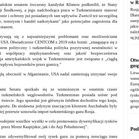
w R
ńskim senatem ówczesny kandydat Klimow podkreślił, że Stany
Rosj
ji Środkowej, a jego nadchodząca praca w Turkmenistanie stanowi
Dla
onie i ochrony już posiadanych tam wpływów. Zwrócił też szczególną
zare
, terroryzm i handel narkotykami” jako potencjalne zagrożenia dla
jaki
istanem.
należ
ywają się z najważniejszymi problemami oraz możliwościami
są je
o USA. Oświadczenie CENTCOM z 2019 roku brzmi: „zmagająca się z
tem polityczny i turkmeńska polityka pozytywnej neutralności w
ci współpracy międzynarodowej oraz jakość bezpieczeństwa
a amerykańskich wojsk w Turkmenistanie jest związana z „ciągłą
Otwa
przepływu bojowników przez granicę.”
gos
Litw
głą obecność w Afganistanie, USA nadal zamierzają utrzymać swoje
warun
Euro
ami Senatu spotkało się ze wzmożonym w ostatnim czasie
ogól
 turkmeńskich węglowodorów. Turkmenistan posiada szóste pod
rynk
świecie. Jego sprzedaż jest głównym źródłem dochodów tego kraju,
spr
ksportu. Do niedawna jedynym znaczącym klientem Aszchabadu były
gosp
niej przerwie wznowiła import turkmeńskiego gazu Rosja.
podejmie wszelkie wysiłki w celu promowania dywersyfikacji rynków
przez Morze Kaspijskie, jak i do Azji Południowej”.
Pod
stan zdywersyfikował swój rynek gazu za pomocą rurociągu trans