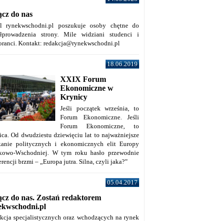
ącz do nas
al rynekwschodni.pl poszukuje osoby chętne do
łprowadzenia strony. Mile widziani studenci i
oranci. Kontakt: redakcja@rynekwschodni.pl
18.06.2019
XXIX Forum
Ekonomiczne w
Krynicy
Jeśli początek września, to
Forum Ekonomiczne. Jeśli
Forum Ekonomiczne, to
ica. Od dwudziestu dziewięciu lat to najważniejsze
kanie politycznych i ekonomicznych elit Europy
kowo-Wschodniej. W tym roku hasło przewodnie
rencji brzmi – „Europa jutra. Silna, czyli jaka?”
05.04.2017
ącz do nas. Zostań redaktorem
ekwschodni.pl
kcja specjalistycznych oraz wchodzących na rynek