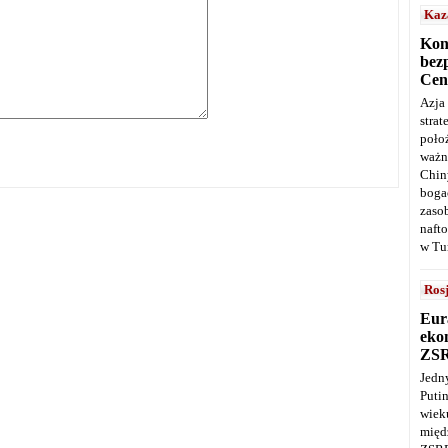
Kaz
Kon
bez
Cen
Azja
stra
poło
ważn
Chin
boga
zaso
naft
w Tu
Ros
Eur
ekon
ZS
Jedn
Puti
wie
międ