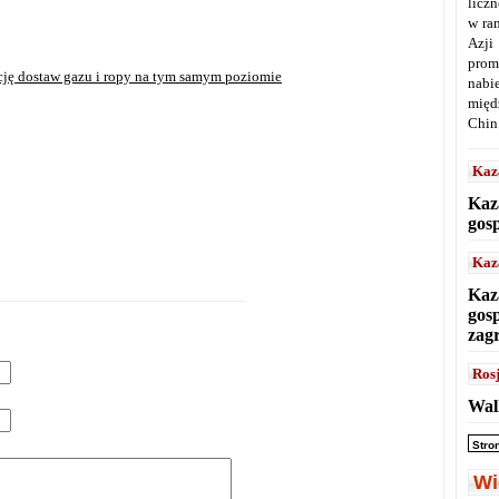
licz
w ra
Azji
prom
cję dostaw gazu i ropy na tym samym poziomie
nabi
międ
Chin
Kaz
Kaz
gos
Kaz
Kaz
gos
zag
Ros
Wal
Stro
Wi