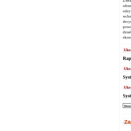
ZSRR
ofen
odz
wcho
decy
powo
dział
ekon
Ukr
Rap
Ukr
Sys
Ukr
Sys
Stro
Za