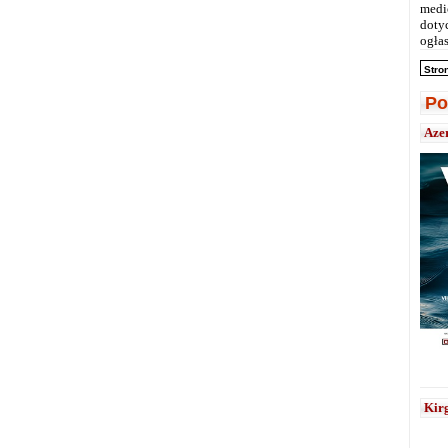
medi
doty
ogłas
Stro
Po
Aze
Kirg