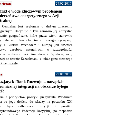
24.02.2019
achstan
flikt o wodę kluczowym problemem
pieczeństwa energetycznego w Azji
tralnej
 Centralna jest regionem o dużym znaczeniu
tegicznym. Decyduje o tym zarówno jej korzystne
żenie geograficzne, które przez wieki stanowiło
y element łańcucha transportowego łączącego
y z Bliskim Wschodem i Europą, jak również
ctwo zasobów naturalnych, w szczególności
bów wodnych rzek Amu-darii i Syr-darii, ropy
owej na terenie Kazachstanu, a także gazu ziemnego
rkmenistanie.
29.01.2019
ja
azjatycki Bank Rozwoju – narzędzie
omicznej integracji na obszarze byłego
RR
ym z priorytetów polityki prezydenta Władimira
na po jego dojściu do władzy na początku XXI
ku była odbudowa pozycji i prestiżu
zynarodowego Federacji Rosyjskiej po rozpadzie