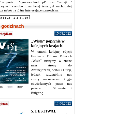
ów portali: "rynekwschodni.pl" oraz "wrosji.pl"
czących szeroko rozumianej tematyki wschodniej
za nabór na różne interesujące stanowiska.
na 1 z 15
1
2
3
...
15
 godzinach
15.08.2022
rbejdżan
„Wisła” popłynie w
kolejnych krajach!
W ramach kolejnej edycji
Festiwalu Filmów Polskich
„Wisła” ruszymy w znane
nam strony: do
Azerbejdżanu, Serbii i Turcji,
jednak szczególnie nas
cieszy rozszerzenie kręgu
odwiedzanych przez nas
państw o Słowenię i
Bułgarię.
11.06.2022
istan
5. FESTIWAL