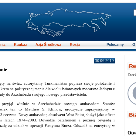
nia
Kaukaz
Azja Środkowa
Rosja
Polecamy
O
30.06.2019
Re
anie
Zare
ęty na świat, autorytarny Turkmenistan poprzez swoje położenie i
nktem na politycznej mapie dla wielu światowych mocarstw. Jednym z
słały do Aszchabadu swojego nowego przedstawiciela.
 przyjął właśnie w Aszchabadzie nowego ambasadora Stanów
owiek ten to Matthew S. Klimow, uroczyście zaprzysiężony w
Bi
3 czerwca. Nowy ambasador, absolwent West Point, służył jako oficer
 w latach 1974–2003. Dowodził batalionem a później brygadą i
azdę za udział w operacji Pustynna Burza. Odszedł na emeryturę w
Otwi