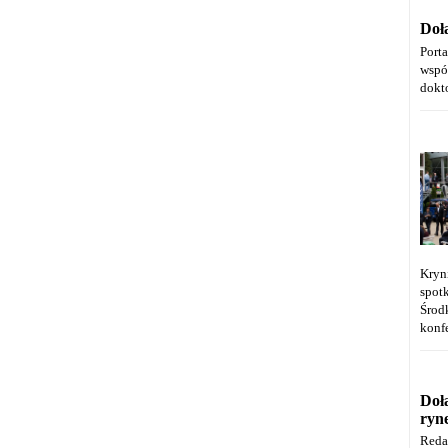
Doł
Port
wspó
dokt
Kryn
spot
Środ
konfe
Doł
ryn
Reda