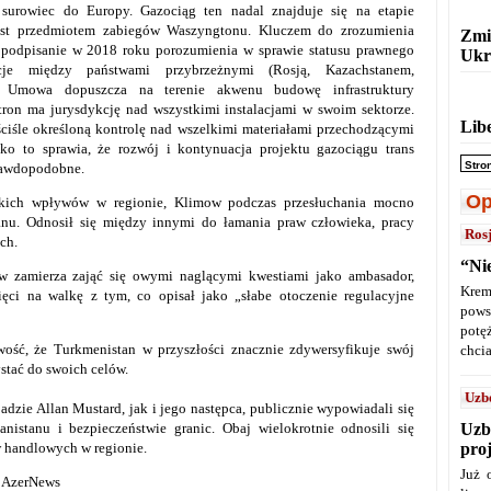
 surowiec do Europy. Gazociąg ten nadal znajduje się na etapie
est przedmiotem zabiegów Waszyngtonu. Kluczem do zrozumienia
Zmi
 podpisanie w 2018 roku porozumienia w sprawie statusu prawnego
Ukr
acje między państwami przybrzeżnymi (Rosją, Kazachstanem,
. Umowa dopuszcza na terenie akwenu budowę infrastruktury
tron ma jurysdykcję nad wszystkimi instalacjami w swoim sektorze.
Lib
ściśle określoną kontrolę nad wszelkimi materiałami przechodzącymi
ko to sprawia, że rozwój i kontynuacja projektu gazociągu trans
Stro
prawdopodobne.
Op
kich wpływów w regionie, Klimow podczas przesłuchania mocno
anu. Odnosił się między innymi do łamania praw człowieka, pracy
Ros
ch.
“Ni
w zamierza zająć się owymi naglącymi kwestiami jako ambasador,
Krem
ęci na walkę z tym, co opisał jako „słabe otoczenie regulacyjne
pows
potę
ość, że Turkmenistan w przyszłości znacznie zdywersyfikuje swój
chcia
stać do swoich celów.
Uzb
zie Allan Mustard, jak i jego następca, publicznie wypowiadali się
nistanu i bezpieczeństwie granic. Obaj wielokrotnie odnosili się
Uzb
w handlowych w regionie.
pro
Już 
, AzerNews