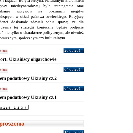
 i rządach Borysa Jelcyna. Naturalnym kierunkiem
sywy międzynarodowej była reintegracja oraz
yskanie wpływów na obszarach niegdyś
dzących w skład państwa sowieckiego. Rosyjscy
denci doskonale zdawali sobie sprawę, że dla
dzenia tej strategii konieczne będzie podjęcie
ań nie tylko o charakterze politycznym, ale również
omicznym, społecznym czy kulturalnym.
26.05.2014
aina
ort: Ukraińscy oligarchowie
04.05.2014
aina
tem podatkowy Ukrainy cz.2
04.05.2014
aina
tem podatkowy Ukrainy cz.1
na 1 z 4
1
2
3
4
proszenia
14.05.2023