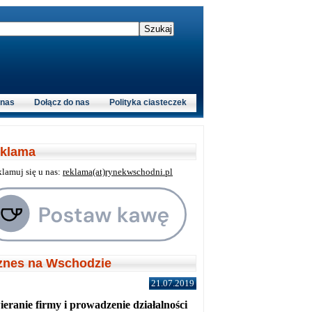
 nas
Dołącz do nas
Polityka ciasteczek
klama
klamuj się u nas:
reklama(at)rynekwschodni.pl
znes na Wschodzie
21.07.2019
eranie firmy i prowadzenie działalności