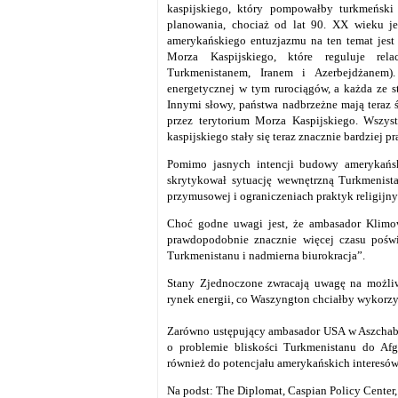
kaspijskiego, który pompowałby turkmeński
planowania, chociaż od lat 90. XX wieku j
amerykańskiego entuzjazmu na ten temat jest
Morza Kaspijskiego, które reguluje rel
Turkmenistanem, Iranem i Azerbejdżanem)
energetycznej w tym rurociągów, a każda ze s
Innymi słowy, państwa nadbrzeżne mają teraz 
przez terytorium Morza Kaspijskiego. Wszyst
kaspijskiego stały się teraz znacznie bardziej 
Pomimo jasnych intencji budowy amerykańs
skrytykował sytuację wewnętrzną Turkmenist
przymusowej i ograniczeniach praktyk religijny
Choć godne uwagi jest, że ambasador Klimo
prawdopodobnie znacznie więcej czasu poświ
Turkmenistanu i nadmierna biurokracja”.
Stany Zjednoczone zwracają uwagę na możliw
rynek energii, co Waszyngton chciałby wykorzy
Zarówno ustępujący ambasador USA w Aszchabad
o problemie bliskości Turkmenistanu do Afga
również do potencjału amerykańskich interesó
Na podst: The Diplomat, Caspian Policy Center