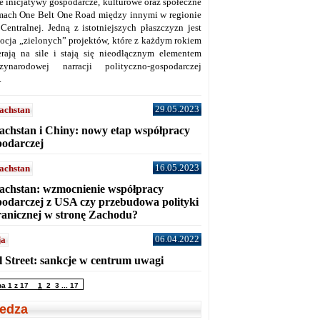
ne inicjatywy gospodarcze, kulturowe oraz społeczne
mach One Belt One Road między innymi w regionie
 Centralnej. Jedną z istotniejszych płaszczyzn jest
ocja „zielonych” projektów, które z każdym rokiem
erają na sile i stają się nieodłącznym elementem
zynarodowej narracji polityczno-gospodarczej
.
29.05.2023
achstan
achstan i Chiny: nowy etap współpracy
podarczej
16.05.2023
achstan
achstan: wzmocnienie współpracy
podarczej z USA czy przebudowa polityki
ranicznej w stronę Zachodu?
06.04.2022
ja
l Street: sankcje w centrum uwagi
na 1 z 17
1
2
3
...
17
edza