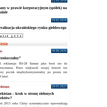
12.03.2018
any w prawie korporacyjnym (spółek) na
ainie
19.02.2018
eralizacja ukraińskiego rynku giełdowego
na 1 z 4
1
2
3
4
inie
30.06.2026
ja
ezniszczalny”
l reklamuje RS-28 Sarmat jako broń nie do
trzymania. Przez większość swojej historii ten
żny pocisk międzykontynentalny po prostu nie
ł latać.
29.05.2023
ekistan
ekistan – krok w stronę zielonych
jektów?
od 2013 roku Chiny systematycznie wprowadzają