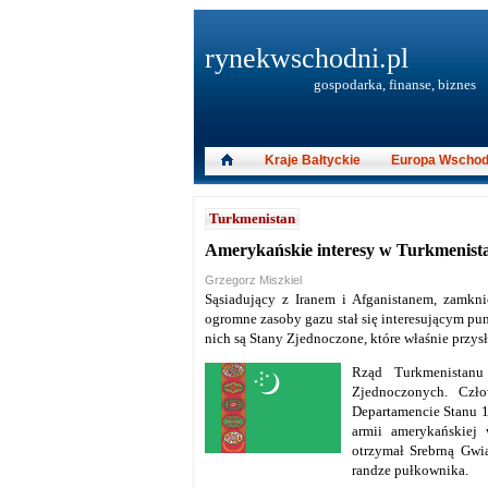
rynekwschodni.pl
gospodarka, finanse, biznes
Kraje Bałtyckie
Europa Wschod
Turkmenistan
Amerykańskie interesy w Turkmenist
Grzegorz Miszkiel
Sąsiadujący z Iranem i Afganistanem, zamkni
ogromne zasoby gazu stał się interesującym pu
nich są Stany Zjednoczone, które właśnie przy
Rząd Turkmenistanu
Zjednoczonych. Czł
Departamencie Stanu 1
armii amerykańskiej
otrzymał Srebrną Gwi
randze pułkownika.