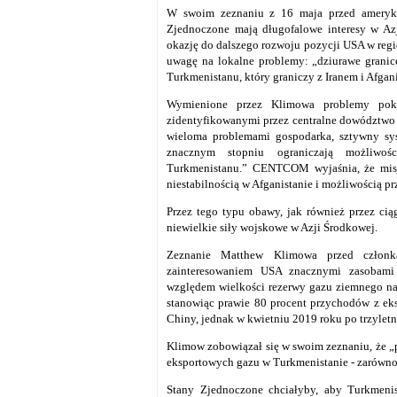
W swoim zeznaniu z 16 maja przed ameryka
Zjednoczone mają długofalowe interesy w Az
okazję do dalszego rozwoju pozycji USA w regi
uwagę na lokalne problemy: „dziurawe granice
Turkmenistanu, który graniczy z Iranem i Afgan
Wymienione przez Klimowa problemy pokr
zidentyfikowanymi przez centralne dowództw
wieloma problemami gospodarka, sztywny sys
znacznym stopniu ograniczają możliwoś
Turkmenistanu.” CENTCOM wyjaśnia, że misj
niestabilnością w Afganistanie i możliwością 
Przez tego typu obawy, jak również przez cią
niewielkie siły wojskowe w Azji Środkowej.
Zeznanie Matthew Klimowa przed członk
zainteresowaniem USA znacznymi zasobami
względem wielkości rezerwy gazu ziemnego na 
stanowiąc prawie 80 procent przychodów z e
Chiny, jednak w kwietniu 2019 roku po trzylet
Klimow zobowiązał się w swoim zeznaniu, że „
eksportowych gazu w Turkmenistanie - zarówno 
Stany Zjednoczone chciałyby, aby Turkmeni