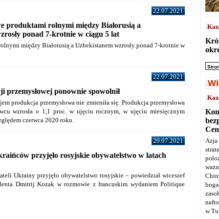
22.07.2021
e produktami rolnymi między Białorusią a
Kaz
rosły ponad 7-krotnie w ciągu 5 lat
Kró
rolnymi między Białorusią a Uzbekistanem wzrosły ponad 7-krotnie w
okre
Stro
22.07.2021
Wi
ji przemysłowej ponownie spowolnił
Kaz
em produkcja przemysłowa nie zmieniła się.
Produkcja przemysłowa
rwcu wzrosła o 1,1 proc. w ujęciu rocznym,
w ujęciu miesięcznym
Kon
względem czerwca 2020 roku.
bez
Cen
20.07.2021
Azja
stra
raińców przyjęło rosyjskie obywatelstwo w latach
poło
ważn
teli Ukrainy przyjęło obywatelstwo rosyjskie – powiedział wiceszef
Chin
ydenta Dmitrij Kozak w rozmowie z francuskim wydaniem Politique
boga
zaso
naft
w Tu