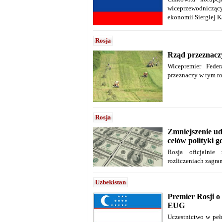
wiceprzewodnicząc
ekonomii Siergiej K
Rosja
Rząd przeznaczy
Wicepremier Feder
przeznaczy w tym r
Rosja
Zmniejszenie ud
celów polityki g
Rosja oficjalnie
rozliczeniach zagra
Uzbekistan
Premier Rosji o
EUG
Uczestnictwo w peł