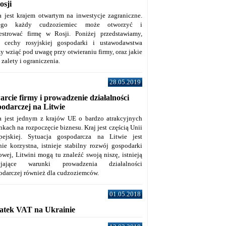
osji
a jest krajem otwartym na inwestycje zagraniczne.
tego każdy cudzoziemiec może otworzyć i
jestrować firmę w Rosji. Poniżej przedstawiamy,
e cechy rosyjskiej gospodarki i ustawodawstwa
y wziąć pod uwagę przy otwieraniu firmy, oraz jakie
j zalety i ograniczenia.
28.05.2019
rcie firmy i prowadzenie działalności
podarczej na Litwie
a jest jednym z krajów UE o bardzo atrakcyjnych
kach na rozpoczęcie biznesu. Kraj jest częścią Unii
pejskiej. Sytuacja gospodarcza na Litwie jest
nie korzystna, istnieje stabilny rozwój gospodarki
owej, Litwini mogą tu znaleźć swoją niszę, istnieją
zyjające warunki prowadzenia działalności
odarczej również dla cudzoziemców.
01.05.2018
atek VAT na Ukrainie