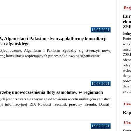
Ros
Eur
ekon
ZS
16.07.2021
Jedn
, Afganistan i Pakistan stworzą platformę konsultacji
Puti
su afgańskiego
wie
międ
 Zjednoczone, Afganistan i Pakistan zgodziły się stworzyć nową
ZSRR
ormę konsultacji wspierających proces pokojowy w Afganistanie.
ofen
odz
wcho
decy
powo
16.07.2021
dział
ekon
rzebę unowocześnienia floty samolotów w regionach
ych jest przestarzała i wymaga odnowienia w celu uniknięcia katastrof
Ukr
cji informacyjnej RIA Nowosti rzecznik prasowy Kremla, Dmitrij
Rap
Ukr
15.07.2021