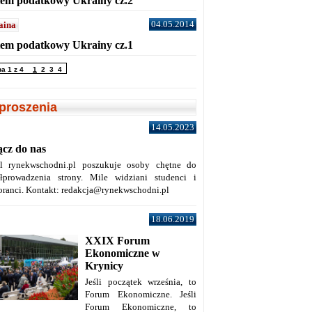
tem podatkowy Ukrainy cz.2
04.05.2014
aina
tem podatkowy Ukrainy cz.1
na 1 z 4
1
2
3
4
proszenia
14.05.2023
ącz do nas
al rynekwschodni.pl poszukuje osoby chętne do
łprowadzenia strony. Mile widziani studenci i
oranci. Kontakt: redakcja@rynekwschodni.pl
18.06.2019
XXIX Forum
Ekonomiczne w
Krynicy
Jeśli początek września, to
Forum Ekonomiczne. Jeśli
Forum Ekonomiczne, to