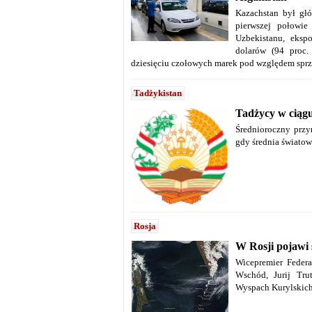
Kazachstan był gł
pierwszej połowi
Uzbekistanu, eksp
dolarów (94 proc.
dziesięciu czołowych marek pod względem sp
Tadżykistan
Tadżycy w ciągu
Średnioroczny przyr
gdy średnia światowa
Rosja
W Rosji pojawi 
Wicepremier Federa
Wschód, Jurij Tru
Wyspach Kurylskich