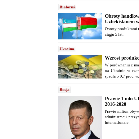
Białoruś
Obroty handlow
Uzbekistanem wz
Obroty produktami 
ciągu 5 lat.
Ukraina
Wzrost produkc
W porównaniu z maj
na Ukrainie w cze
spadła o 0,7 proc. 
Rosja
Prawie 1 mln Uk
2016-2020
Prawie milion obywa
administracji prez
Internationale.