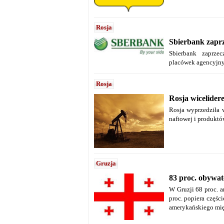
Rosja
Sbierbank zaprz
Sbierbank zaprze
placówek agencyjny
Rosja
Rosja wicelide
Rosja wyprzedziła 
naftowej i produkt
Gruzja
83 proc. obywat
W Gruzji 68 proc. a
proc. popiera częśc
amerykańskiego mię