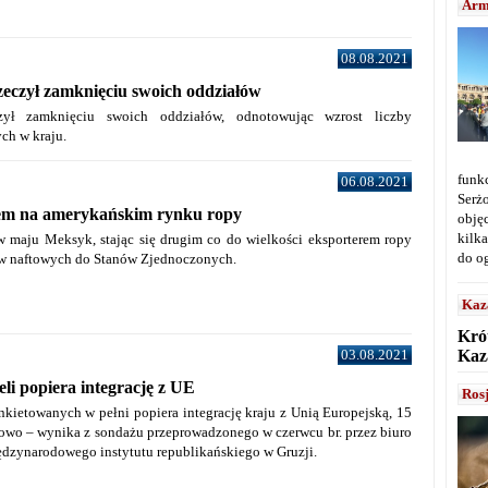
Arm
08.08.2021
eczył zamknięciu swoich oddziałów
czył zamknięciu swoich oddziałów, odnotowując wzrost liczby
ch w kraju.
funk
06.08.2021
Serż
rem na amerykańskim rynku ropy
obję
kilka
w maju Meksyk, stając się drugim co do wielkości eksporterem ropy
do o
ów naftowych do Stanów Zjednoczonych.
Kaz
Kró
Kaz
03.08.2021
eli popiera integrację z UE
Ros
nkietowanych w pełni popiera integrację kraju z Unią Europejską, 15
iowo – wynika z sondażu przeprowadzonego w czerwcu br. przez biuro
dzynarodowego instytutu republikańskiego w Gruzji.