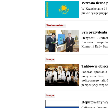
Wzrosła liczba
W Kazachstanie 14
prawie tysiąc przyp
Turkmenistan
Syn prezydenta 
Prezydent Turkme
finansów i gospoda
Kontroli i Rady Bez
Rosja
Talibowie obiec
Podczas spotkania
prezydenta Rosji
politycznego talib
perspektywy rozpocz
Rosja
Deputowany wym
Całkowita korupc