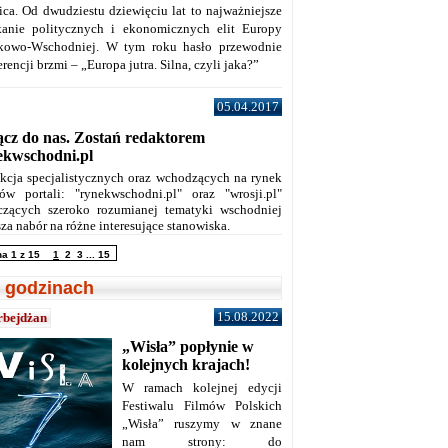
ica. Od dwudziestu dziewięciu lat to najważniejsze
kanie politycznych i ekonomicznych elit Europy
kowo-Wschodniej. W tym roku hasło przewodnie
rencji brzmi – „Europa jutra. Silna, czyli jaka?”
05.04.2017
ącz do nas. Zostań redaktorem
ekwschodni.pl
kcja specjalistycznych oraz wchodzących na rynek
ów portali: "rynekwschodni.pl" oraz "wrosji.pl"
czących szeroko rozumianej tematyki wschodniej
za nabór na różne interesujące stanowiska.
na 1 z 15
1
2
3
...
15
 godzinach
15.08.2022
rbejdżan
„Wisła” popłynie w
kolejnych krajach!
W ramach kolejnej edycji
Festiwalu Filmów Polskich
„Wisła” ruszymy w znane
nam strony: do