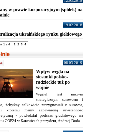
12.03.2018
any w prawie korporacyjnym (spółek) na
ainie
19.02.2018
eralizacja ukraińskiego rynku giełdowego
na 1 z 4
1
2
3
4
inie
08.03.2019
ja
Wpływ węgla na
stosunki polsko-
radzieckie tuż po
wojnie
Węgiel jest naszym
strategicznym surowcem i
no, żebyśmy całkowicie zrezygnowali z surowca,
ęki któremu mamy zapewnioną suwerenność
getyczną - powiedział podczas grudniowego na
ytu COP24 w Katowicach prezydent, Andrzej Duda.