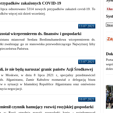
Sys
 przypadków zakażonych COVID-19
 lipca odnotowano 5314 nowych przypadków zakażeń covid-19.
To
Ukr
adków więcej niż dzień wcześniej.
Sys
Stro
13.07.2021
został wicepremierem ds. finansów i gospodarki
Za
nistanu mianował Serdara Berdimuhamedowa wicepremierem ds.
rki zwalniając go ze stanowiska przewodniczącego Najwyższej Izby
pieczeństwa Państwa.
Doł
Port
13.07.2021
wspó
dokt
ali, że nie będą naruszać granic państw Azji Środkowej
 w Moskwie, w dniu 8 lipca 2021 r., specjalny przedstawiciel
 ds. Afganistanu, Zamir Kabułow rozmawiał z delegacją biura
ów o sytuacji w Islamskiej Republice Afganistanu oraz omówiono
ęcia negocjacji.
10.07.2021
ienił czynnik hamujący rozwój rosyjskiej gospodarki
ja w Rosji utrudnia rozwój gospodarki kraju -
poinformował