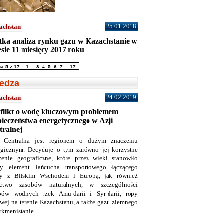
25.01.2018
achstan
tka analiza rynku gazu w Kazachstanie w
sie 11 miesięcy 2017 roku
na 5 z 17
1
...
3
4
5
6
7
...
17
edza
24.02.2019
achstan
flikt o wodę kluczowym problemem
pieczeństwa energetycznego w Azji
tralnej
 Centralna jest regionem o dużym znaczeniu
tegicznym. Decyduje o tym zarówno jej korzystne
żenie geograficzne, które przez wieki stanowiło
y element łańcucha transportowego łączącego
y z Bliskim Wschodem i Europą, jak również
ctwo zasobów naturalnych, w szczególności
bów wodnych rzek Amu-darii i Syr-darii, ropy
owej na terenie Kazachstanu, a także gazu ziemnego
rkmenistanie.