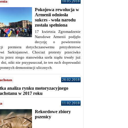
10.05.2018
enia
Pokojowa rewolucja w
Armenii odniosła
sukces - wola narodu
została spełniona
17 kwietnia Zgromadzenie
Narodowe Armenii podjęło
decyzję o powierzeniu
cji premiera dotychczasowemu prezydentowi
owi Sarkisjanowi. Chociaż protesty przeciwko
ciu przez niego stanowiska szefa rządu trwały już
 dni, nikt nie przypuszczał, że ten ruch doprowadzi
gromnych demonstracji ulicznych.
26.02.2018
achstan
tka analiza rynku motoryzacyjnego
achstanu w 2017 roku
11.02.2018
ja
Rekordowe zbiory
pszenicy