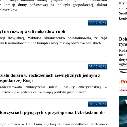
Kryn
y komisji dumy państwowej ds. polityki gospodarczej, doktor
spot
ałasznikow.
Środ
konfe
08.07.2021
ł na rozwój wsi 6 miliardów rubli
acji Rosyjskiej, Wiktoria Abramczenko poinformowała, że ​​rząd
Doł
oku 6 miliardów rubli na kompleksowy rozwój obszarów wiejskich.
ryn
Reda
medi
doty
ogłas
05.07.2021
Stro
ziału dolara w rozliczeniach zewnętrznych jednym z
ospodarczej Rosji
Po
 zadeklarowała zmniejszenie udziału waluty amerykańskiej w
Aze
nicznych jako jeden z celów swojej polityki gospodarczej.
01.07.2021
 korzyściach płynących z przystąpienia Uzbekistanu do
nym formacie w Unii Eurazjatyckiej zapewni dodatkowe możliwości