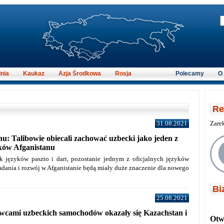
nia
Kaukaz
Azja Środkowa
Rosja
Polecamy
O
Re
31.08.2021
Zare
: Talibowie obiecali zachować uzbecki jako jeden z
yków Afganistanu
k języków paszto i dari, pozostanie jednym z oficjalnych języków
adania i rozwój w Afganistanie będą miały duże znaczenie dla nowego
Bi
25.08.2021
cami uzbeckich samochodów okazały się Kazachstan i
Otwi