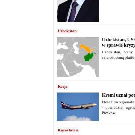
Uzbekistan
Uzbekistan, USA
w sprawie kryzy
Uzbekistan, Stany
czterostronną platf
Rosja
Kreml uznał pot
Flota firm regionaln
- powiedzial agen
Pieskow.
Kazachstan