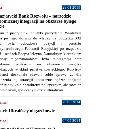
29.01.2019
ja
azjatycki Bank Rozwoju – narzędzie
omicznej integracji na obszarze byłego
RR
ym z priorytetów polityki prezydenta Władimira
na po jego dojściu do władzy na początku XXI
ku była odbudowa pozycji i prestiżu
zynarodowego Federacji Rosyjskiej po rozpadzie
 i rządach Borysa Jelcyna. Naturalnym kierunkiem
sywy międzynarodowej była reintegracja oraz
yskanie wpływów na obszarach niegdyś
dzących w skład państwa sowieckiego. Rosyjscy
denci doskonale zdawali sobie sprawę, że dla
dzenia tej strategii konieczne będzie podjęcie
ań nie tylko o charakterze politycznym, ale również
omicznym, społecznym czy kulturalnym.
26.05.2014
aina
ort: Ukraińscy oligarchowie
04.05.2014
aina