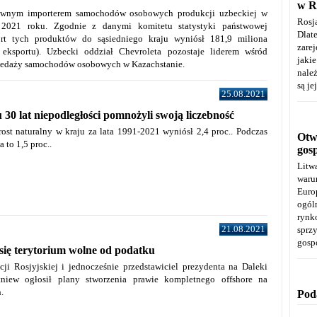
w R
ównym importerem samochodów osobowych produkcji uzbeckiej w
Rosj
e 2021 roku.
Zgodnie z danymi k
omitetu statystyki państwowej
Dla
ort tych produktów do sąsiedniego kraju wyniósł 181,9 miliona
zare
 eksportu). Uzbecki oddział
Chevroleta pozostaje liderem wśród
jaki
rzedaży samochodów osobowych w Kazachstanie.
należ
są je
25.08.2021
 30 lat niepodległości pomnożyli swoją liczebność
ost naturalny w kraju za lata 1991-2021 wyniósł 2,4 proc.. Podczas
Otwa
 to 1,5 proc..
gos
Litw
warun
Euro
ogól
rynk
21.08.2021
spr
gosp
się terytorium wolne od podatku
cji Rosjyjskiej i jednocześnie przedstawiciel prezydenta na Daleki
tniew ogłosił plany stworzenia prawie kompletnego offshore na
.
Pod