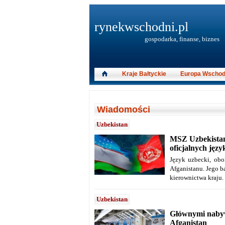
rynekwschodni.pl
gospodarka, finanse, biznes
Kraje Bałtyckie
Europa Wschod
Wiadomości
Uzbekistan
MSZ Uzbekistanu
oficjalnych jęz
Język uzbecki, obo
Afganistanu.
Jego b
kierownictwa kraju.
Uzbekistan
Głównymi nabyw
Afganistan