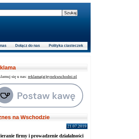
 nas
Dołącz do nas
Polityka ciasteczek
klama
klamuj się u nas:
reklama(at)rynekwschodni.pl
znes na Wschodzie
21.07.2019
eranie firmy i prowadzenie działalności