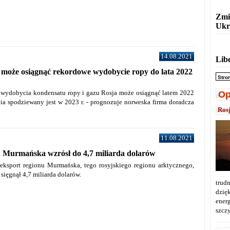
Zmi
Ukr
14.08.2021
Lib
 może osiągnąć rekordowe wydobycie ropy do lata 2022
Stro
ydobycia kondensatu ropy i gazu Rosja może osiągnąć latem 2022
Op
cia spodziewany jest w 2023 r. - prognozuje norweska firma doradcza
Ros
11.08.2021
u Murmańska wzrósł do 4,7 miliarda dolarów
 eksport regionu Murmańska, tego rosyjskiego regionu arktycznego,
 sięgnął 4,7 miliarda dolarów.
trud
dzi
ener
szcz