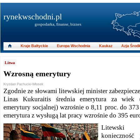
rynekwschodni.pl
gospodarka, finanse, biznes
Kraje Bałtyckie
Europa Wschodnia
Kaukaz
Azja Środ
Litwa
Wzrosną emerytury
Krystian Pachucki-Włosek
Zgodnie ze słowami litewskiej minister zabezpiecze
Linas Kukuraitis średnia emerytura za wiek 
emerytury socjalnej) wzrośnie o 8,11 proc. do 373 
emerytura z wysługą lat pracy wzrośnie do 395 eur
Litewski m
konieczność