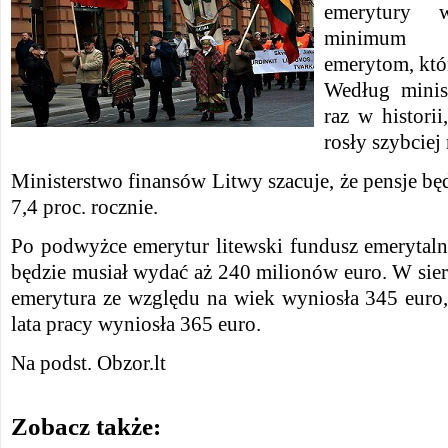
emerytury 
minimum e
emerytom, któr
Według minis
raz w histori
rosły szybciej 
Ministerstwo finansów Litwy szacuje, że pensje bę
7,4 proc. rocznie.
Po podwyżce emerytur litewski fundusz emerytal
będzie musiał wydać aż 240 milionów euro. W sie
emerytura ze względu na wiek wyniosła 345 euro,
lata pracy wyniosła 365 euro.
Na podst. Obzor.lt
Zobacz także: