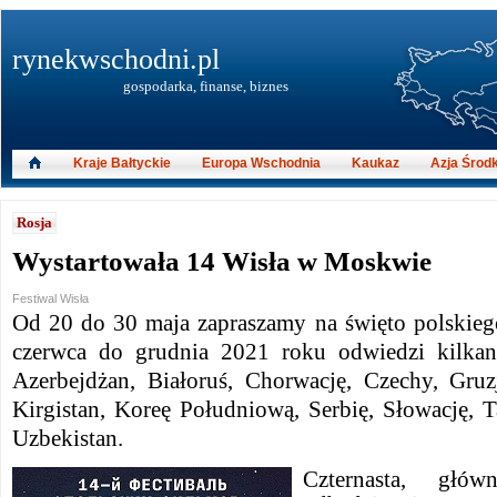
rynekwschodni.pl
gospodarka, finanse, biznes
Kraje Bałtyckie
Europa Wschodnia
Kaukaz
Azja Środ
Rosja
Wystartowała 14 Wisła w Moskwie
Festiwal Wisła
Od 20 do 30 maja zapraszamy na święto polskie
czerwca do grudnia 2021 roku odwiedzi kilkana
Azerbejdżan, Białoruś, Chorwację, Czechy, Gruzj
Kirgistan, Koreę Południową, Serbię, Słowację, T
Uzbekistan.
Czternasta, głów