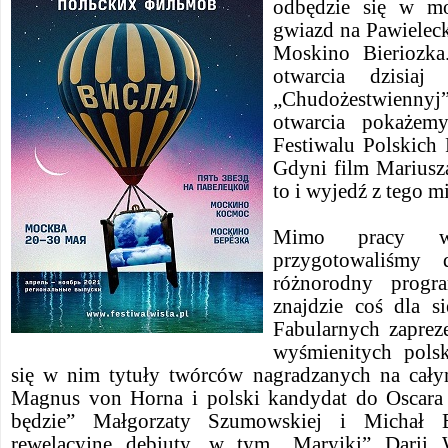
odbędzie się w mo
gwiazd na Pawielec
Moskino Bieriozka
otwarcia dzisi
„Chudożestwiennyj
otwarcia pokażem
Festiwalu Polskich
Gdyni film Mariusz
to i wyjedź z tego mi
Mimo pracy w 
przygotowaliśmy
różnorodny prog
znajdzie coś dla s
Fabularnych zaprez
wyśmienitych polsk
się w nim tytuły twórców nagradzanych na cały
Magnus von Horna i polski kandydat do Oscara 
będzie” Małgorzaty Szumowskiej i Michał E
rewelacyjne debiuty, w tym „Maryjki” Darii