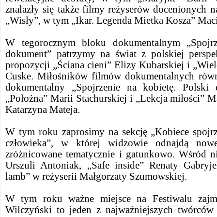
znalazły się także filmy reżyserów docenionych 
„Wisły”, w tym „Ikar. Legenda Mietka Kosza” Maci
W tegorocznym bloku dokumentalnym „Spojrze
dokument” patrzymy na świat z polskiej persp
propozycji „Ściana cieni” Elizy Kubarskiej i „Wie
Cuske. Miłośników filmów dokumentalnych równ
dokumentalny „Spojrzenie na kobietę. Polski
„Położna” Marii Stachurskiej i „Lekcja miłości” M
Katarzyna Mateja.
W tym roku zaprosimy na sekcję „Kobiece spojr
człowieka”, w której widzowie odnajdą nowe
zróżnicowane tematycznie i gatunkowo. Wśród n
Urszuli Antoniak, „Safe inside” Renaty Gabryje
lamb” w reżyserii Małgorzaty Szumowskiej.
W tym roku ważne miejsce na Festiwalu zajmu
Wilczyński to jeden z najważniejszych twórców 