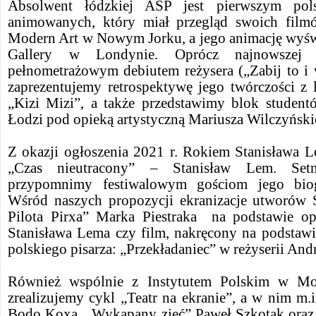
Absolwent łódzkiej ASP jest pierwszym pol
animowanych, który miał przegląd swoich fi
Modern Art w Nowym Jorku, a jego animację wyśw
Gallery w Londynie. Oprócz najnowszej a
pełnometrażowym debiutem reżysera („Zabij to i 
zaprezentujemy retrospektywę jego twórczości z 
„Kizi Mizi”, a także przedstawimy blok studen
Łodzi pod opieką artystyczną Mariusza Wilczyński
Z okazji ogłoszenia 2021 r. Rokiem Stanisława L
„Czas nieutracony” – Stanisław Lem. Setn
przypomnimy festiwalowym gościom jego biogr
Wśród naszych propozycji ekranizacje utworów 
Pilota Pirxa” Marka Piestraka na podstawie o
Stanisława Lema czy film, nakręcony na podstawi
polskiego pisarza: „Przekładaniec” w reżyserii And
Również wspólnie z Instytutem Polskim w Mo
zrealizujemy cykl „Teatr na ekranie”, a w nim m.
Bodo Koxa, „Wykapany zięć” Paweł Szkotak oraz