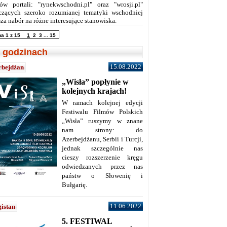
ów portali: "rynekwschodni.pl" oraz "wrosji.pl"
czących szeroko rozumianej tematyki wschodniej
za nabór na różne interesujące stanowiska.
na 1 z 15
1
2
3
...
15
 godzinach
15.08.2022
rbejdżan
„Wisła” popłynie w
kolejnych krajach!
W ramach kolejnej edycji
Festiwalu Filmów Polskich
„Wisła” ruszymy w znane
nam strony: do
Azerbejdżanu, Serbii i Turcji,
jednak szczególnie nas
cieszy rozszerzenie kręgu
odwiedzanych przez nas
państw o Słowenię i
Bułgarię.
11.06.2022
istan
5. FESTIWAL