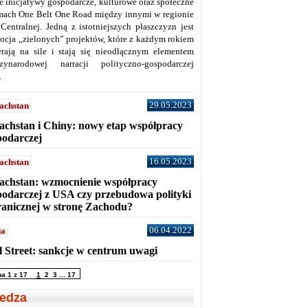
ne inicjatywy gospodarcze, kulturowe oraz społeczne
mach One Belt One Road między innymi w regionie
 Centralnej. Jedną z istotniejszych płaszczyzn jest
ocja „zielonych” projektów, które z każdym rokiem
erają na sile i stają się nieodłącznym elementem
zynarodowej narracji polityczno-gospodarczej
.
29.05.2023
achstan
achstan i Chiny: nowy etap współpracy
podarczej
16.05.2023
achstan
achstan: wzmocnienie współpracy
podarczej z USA czy przebudowa polityki
ranicznej w stronę Zachodu?
06.04.2022
ja
l Street: sankcje w centrum uwagi
na 1 z 17
1
2
3
...
17
edza