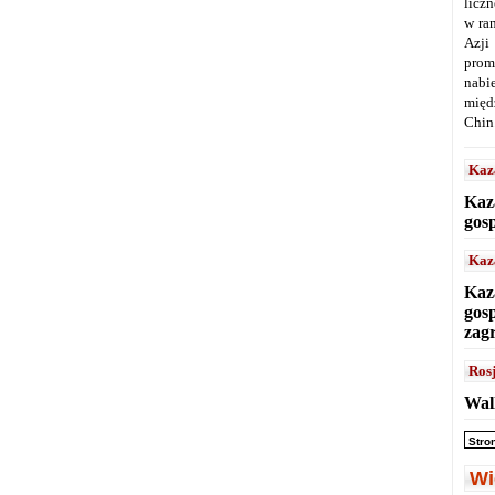
licz
w ra
Azji
prom
nabi
międ
Chin
Kaz
Kaz
gos
Kaz
Kaz
gos
zag
Ros
Wal
Stro
Wi