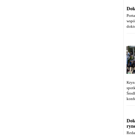
Doł
Port
wspó
dokt
Kryn
spot
Środ
konfe
Doł
ryn
Reda