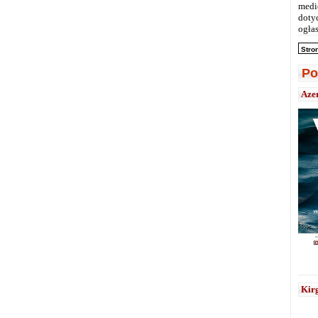
medi
doty
ogłas
Stro
Po
Aze
Kirg