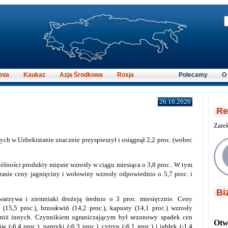
nia
Kaukaz
Azja Środkowa
Rosja
Polecamy
O
26.10.2020
Re
Zare
ch w Uzbekistanie znacznie przyspieszył i osiągnął 2,2 proc. (wobec
ólności produkty mięsne wzrosły w ciągu miesiąca o 3,8 proc.. W tym
asie ceny jagnięciny i wołowiny wzrosły odpowiednio o 5,7 proc. i
Bi
arzywa i ziemniaki drożeją średnio o 3 proc. miesięcznie.
Ceny
 (15,5 proc.), brzoskwiń (14,2 proc.), kapusty (14,1 proc.) wzrosły
 niż innych.
Czynnikiem ograniczającym był sezonowy spadek cen
Otwi
 (-6,4 proc.), papryki (-6,3 proc.), cytryn (-6,1 proc.) i jabłek (-1,4