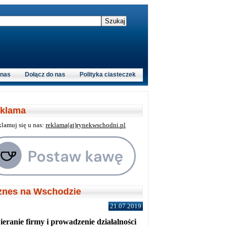
 nas
Dołącz do nas
Polityka ciasteczek
klama
klamuj się u nas:
reklama(at)rynekwschodni.pl
znes na Wschodzie
21.07.2019
eranie firmy i prowadzenie działalności