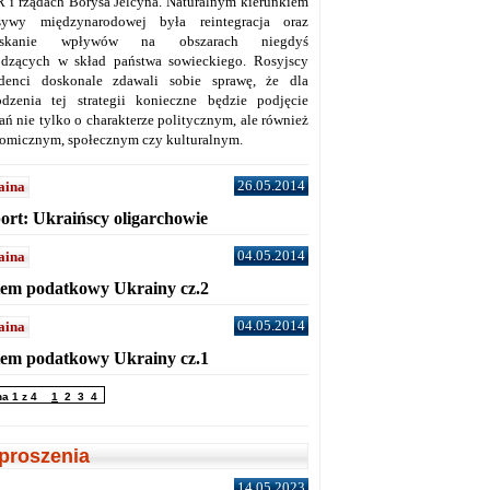
 i rządach Borysa Jelcyna. Naturalnym kierunkiem
sywy międzynarodowej była reintegracja oraz
yskanie wpływów na obszarach niegdyś
dzących w skład państwa sowieckiego. Rosyjscy
denci doskonale zdawali sobie sprawę, że dla
dzenia tej strategii konieczne będzie podjęcie
ań nie tylko o charakterze politycznym, ale również
omicznym, społecznym czy kulturalnym.
26.05.2014
aina
ort: Ukraińscy oligarchowie
04.05.2014
aina
tem podatkowy Ukrainy cz.2
04.05.2014
aina
tem podatkowy Ukrainy cz.1
na 1 z 4
1
2
3
4
proszenia
14.05.2023