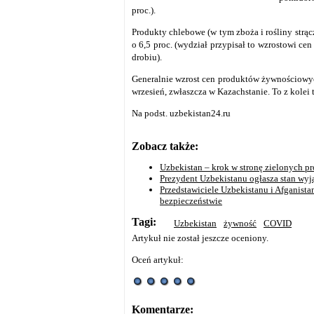
proc.).
Produkty chlebowe (w tym zboża i rośliny strąc
o 6,5 proc. (wydział przypisał to wzrostowi ce
drobiu).
Generalnie wzrost cen produktów żywnościowych
wrzesień, zwłaszcza w Kazachstanie. To z kolei
Na podst. uzbekistan24.ru
Zobacz także:
Uzbekistan – krok w stronę zielonych p
Prezydent Uzbekistanu ogłasza stan wyj
Przedstawiciele Uzbekistanu i Afganista
bezpieczeństwie
Tagi:
Uzbekistan
żywność
COVID
Artykuł nie został jeszcze oceniony.
Oceń artykuł:
Komentarze: