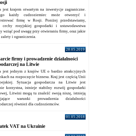
osji
a jest krajem otwartym na inwestycje zagraniczne.
tego każdy cudzoziemiec może otworzyć i
jestrować firmę w Rosji. Poniżej przedstawiamy,
e cechy rosyjskiej gospodarki i ustawodawstwa
y wziąć pod uwagę przy otwieraniu firmy, oraz jakie
j zalety i ograniczenia.
28.05.2019
rcie firmy i prowadzenie działalności
podarczej na Litwie
a jest jednym z krajów UE o bardzo atrakcyjnych
kach na rozpoczęcie biznesu. Kraj jest częścią Unii
pejskiej. Sytuacja gospodarcza na Litwie jest
nie korzystna, istnieje stabilny rozwój gospodarki
owej, Litwini mogą tu znaleźć swoją niszę, istnieją
zyjające warunki prowadzenia działalności
odarczej również dla cudzoziemców.
01.05.2018
atek VAT na Ukrainie