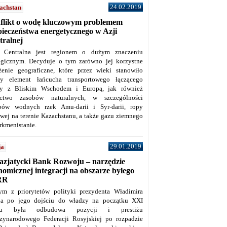
24.02.2019
achstan
flikt o wodę kluczowym problemem
pieczeństwa energetycznego w Azji
tralnej
 Centralna jest regionem o dużym znaczeniu
tegicznym. Decyduje o tym zarówno jej korzystne
żenie geograficzne, które przez wieki stanowiło
y element łańcucha transportowego łączącego
y z Bliskim Wschodem i Europą, jak również
ctwo zasobów naturalnych, w szczególności
bów wodnych rzek Amu-darii i Syr-darii, ropy
owej na terenie Kazachstanu, a także gazu ziemnego
rkmenistanie.
29.01.2019
ja
azjatycki Bank Rozwoju – narzędzie
omicznej integracji na obszarze byłego
RR
ym z priorytetów polityki prezydenta Władimira
na po jego dojściu do władzy na początku XXI
ku była odbudowa pozycji i prestiżu
zynarodowego Federacji Rosyjskiej po rozpadzie