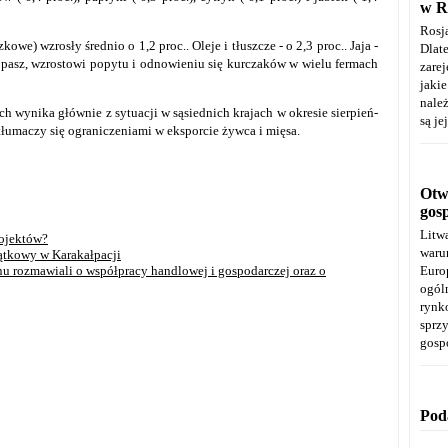
w R
Rosj
zkowe) wzrosły średnio o 1,2 proc..
Oleje i tłuszcze - o 2,3 proc..
Jaja -
Dla
n pasz, wzrostowi popytu i odnowieniu się kurczaków w wielu fermach
zare
jaki
należ
 wynika głównie z sytuacji w sąsiednich krajach w okresie sierpień-
są je
 tłumaczy się ograniczeniami w eksporcie żywca i mięsa.
Otwa
gos
Litw
rojektów?
warun
ątkowy w Karakałpacji
nu rozmawiali o współpracy handlowej i gospodarczej oraz o
Euro
ogól
rynk
spr
gosp
Pod