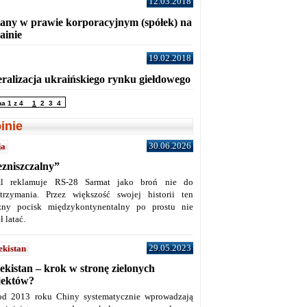
12.03.2018
any w prawie korporacyjnym (spółek) na
ainie
19.02.2018
eralizacja ukraińskiego rynku giełdowego
na 1 z 4
1
2
3
4
inie
30.06.2026
ja
ezniszczalny”
l reklamuje RS-28 Sarmat jako broń nie do
trzymania. Przez większość swojej historii ten
żny pocisk międzykontynentalny po prostu nie
ł latać.
29.05.2023
ekistan
ekistan – krok w stronę zielonych
jektów?
od 2013 roku Chiny systematycznie wprowadzają