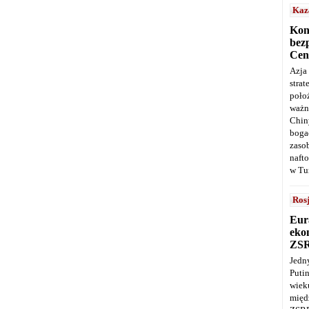
Kaz
Kon
bez
Cen
Azja
stra
poło
ważn
Chin
boga
zaso
naft
w Tu
Ros
Eur
ekon
ZS
Jedn
Puti
wie
międ