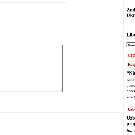
Zmi
Ukr
Lib
Stro
Op
Ros
“Ni
Krem
pows
potę
chcia
Uzb
Uzb
pro
Już 