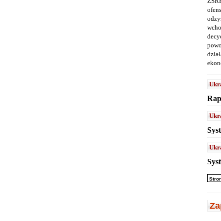
ZSRR
ofen
odz
wcho
decy
powo
dział
ekon
Ukr
Rap
Ukr
Sys
Ukr
Sys
Stro
Za