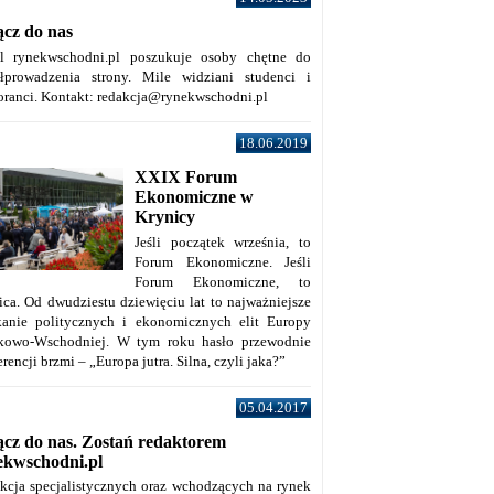
ącz do nas
al rynekwschodni.pl poszukuje osoby chętne do
łprowadzenia strony. Mile widziani studenci i
oranci. Kontakt: redakcja@rynekwschodni.pl
18.06.2019
XXIX Forum
Ekonomiczne w
Krynicy
Jeśli początek września, to
Forum Ekonomiczne. Jeśli
Forum Ekonomiczne, to
ica. Od dwudziestu dziewięciu lat to najważniejsze
kanie politycznych i ekonomicznych elit Europy
kowo-Wschodniej. W tym roku hasło przewodnie
rencji brzmi – „Europa jutra. Silna, czyli jaka?”
05.04.2017
ącz do nas. Zostań redaktorem
ekwschodni.pl
kcja specjalistycznych oraz wchodzących na rynek