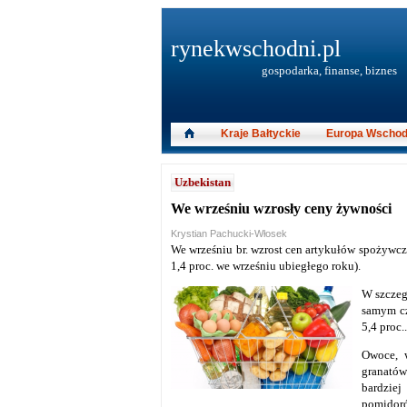
rynekwschodni.pl
gospodarka, finanse, biznes
Kraje Bałtyckie
Europa Wschod
Uzbekistan
We wrześniu wzrosły ceny żywności
Krystian Pachucki-Włosek
We wrześniu br. wzrost cen artykułów spożywczy
1,4 proc. we wrześniu ubiegłego roku).
W szczeg
samym cz
5,4 proc..
Owoce, w
granatów
bardziej
pomidorów