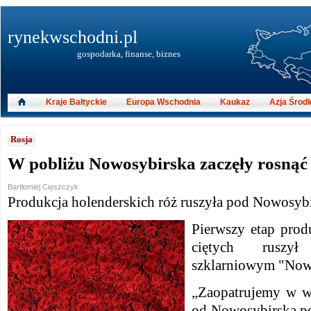
rynekwschodni.pl
gospodarka, finanse, biznes
Kraje Bałtyckie
Europa Wschodnia
Kaukaz
Azja Środ
Rosja
W pobliżu Nowosybirska zaczęły rosnąć 
Bartłomiej Cięszczyk
Produkcja holenderskich róż ruszyła pod Nowosyb
Pierwszy etap prod
ciętych ruszy
szklarniowym "Now
„Zaopatrujemy w w
od Nowosybirska p