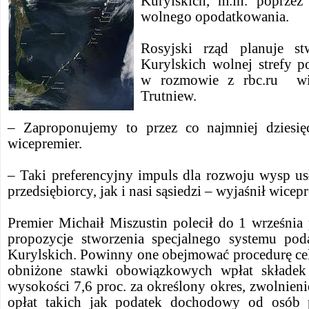
Kurylskich, m.in. poprzez
wolnego opodatkowania.
Rosyjski rząd planuje s
Kurylskich wolnej strefy p
w rozmowie z rbc.ru wice
Trutniew.
– Zaproponujemy to przez co najmniej dziesięć
wicepremier.
– Taki preferencyjny impuls dla rozwoju wysp us
przedsiębiorcy, jak i nasi sąsiedzi – wyjaśnił wicep
Premier Michaił Miszustin polecił do 1 września
propozycje stworzenia specjalnego systemu p
Kurylskich. Powinny one obejmować procedurę celn
obniżone stawki obowiązkowych wpłat składek
wysokości 7,6 proc. za określony okres, zwolnieni
opłat takich jak podatek dochodowy od osób 