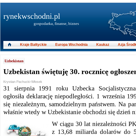
rynekwschodni.pl
gospodarka, finanse, biznes
Kraje Bałtyckie
Europa Wschodnia
Kaukaz
Azja Środ
Uzbekistan
Uzbekistan świętuję 30. rocznicę ogłosze
Krystian Pachucki-Włosek
31 sierpnia 1991 roku Uzbecka Socjalistyczn
ogłosiła deklarację niepodległości. 1 września 19
się niezależnym, samodzielnym państwem. Na pa
właśnie wtedy w Uzbekistanie obchodzi się dzień n
W ciągu 30 lat niezależności P
z 13,68 miliarda dolarów do 