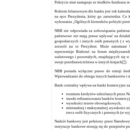
Pokrycie strat następuje ze środków funduszu 
Rokiem bilansowym dla banku jest rok kalenda
na ręce Prezydenta, który go zatwierdza. Co 
wykonania „Ogólnych kierunków polityki pienięż
NBB nie odpowiada za zobowiązania państwa
państwowe nie mają prawa wpływać na działal
gospodarczych i innych osób prawnych ( z wyj
zezwoli na to Prezydent. Może natomiast
reprezentuje Białoruś na forum międzynaro
walutowego i pozostałych, znajdujących się w
swoje przedstawicielstwa w innych krajach
[7]
.
NBB posiada wyłączne prawo do emisji środkó
Wprowadzanie do obiegu innych banknotów i m
Bank centralny wpływa na banki komercyjne z
rozmiaru kredytów udzielanych przez 
stawki refinansowania banków komercyj
wysokości rezerw obowiązkowych,
minimalnej i maksymalnej wysokości s
rzecz osób fizycznych i prawnych (w w
Nadzór bankowy jest pełniony przez Narodowy 
instytucje bankowe stosują się do przepisów 