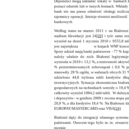
Deponenci mogą zakładać lokaty w bankach 
postaci odsetek lub w innych formach. Wkłady 
bank nie ma prawa odmówić obsługi rozlicz
tajemnicy operacji. Istnieje również możliwoś
bankowych.
Według stanu na marzec 2011 r. na Białorus
stadium likwidacji jest 24
[20]
i tyle samo re
wyniósł na dzień 1 stycznia 2010 r. 9555,8 ml
jest największa w krajach WNP koncentracj
Spory udział mają banki państwowe - 77 % kap
należy właśnie do nich. Białoruś legitymuj
wyniosła w 2010 r. 13,1 %, a rentowność aktywó
% przeterminowanych zobowiązań i 0,6 % pr
stanowiły 28 % ogółu, w walutach obcych 31
udzielono 44,8 tryliona rubli kredytów dłu
inwestycyjnych. Sytuacja ekonomiczna białor
gospodarczych na rachunkach wzrosły o 19,4 %
całkowity wyniósł 1084,2 mld rubli. W dalszy
i depozytów - w grudniu 2009 r. roczna stopa 
20,9 %, a dla kredytów 18,4 %. Na Białorusi d
EUROPAY/MASTERCARD oraz VISA
[24]
.
Białoruś dąży do integracji własnego systemu
państwami. Owocem tego było m. in. otwarcie 
rocznie.