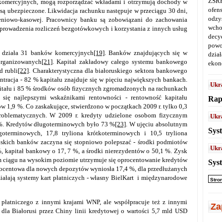
ZSRR
komercyjnych, mogą rozporządzać wkładami i otrzymują dochody w
ofen
są ubezpieczone. Likwidacja rachunku następuje w przeciągu 30 dni,
odz
eniowo-kasowej. Pracownicy banku są zobowiązani do zachowania
wcho
ć prowadzenia rozliczeń bezgotówkowych i korzystania z innych usług
decy
powo
i działa 31 banków komercyjnych
[19]
. Banków znajdujących się w
dział
organizowanych
[21]
. Kapitał zakładowy całego systemu bankowego
ekon
d rubli
[22]
. Charakterystyczna dla białoruskiego sektora bankowego
a - 82 % kapitału znajduje się w pięciu największych bankach.
Ukr
itału i 85 % środków osób fizycznych zgromadzonych na rachunkach
e się najlepszymi wskaźnikami rentowności - rentowność kapitału
Rap
w 1,9 %. Co zaskakujące, stwierdzono w początkach 2009 r. tylko 0,3
oblematycznych. W 2009 r. kredyty udzielone osobom fizycznym
Ukr
 %. Kredytów długoterminowych było 73 %
[23]
. W ujęciu absolutnym
Sys
goterminowych, 17,8 tryliona krótkoterminowych i 10,5 tryliona
uskich banków zaczyna się stopniowo polepszać - środki podmiotów
Ukr
, kapitał bankowy o 17, 7 %, a środki nierezydentów o 50,1 %. Zysk
m ciągu na wysokim poziomie utrzymuje się oprocentowanie kredytów
Sys
procentowa dla nowych depozytów wyniosła 17,4 %, dla przedłużanych
ziałają systemy kart płatniczych - własny BielKart i międzynarodowe
Stro
 płatniczego z innymi krajami WNP, ale współpracuje też z innymi
Za
dla Białorusi przez Chiny linii kredytowej o wartości 5,7 mld USD