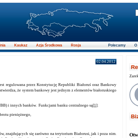
nia
Kaukaz
Azja Środkowa
Rosja
Polecamy
O
02.04.2012
Re
Zare
est regulowana przez Konstytucję Republiki Białoruś oraz Bankowy
stwierdza, że system bankowy jest jednym z elementów białoruskiego
NBB) i innych banków. Funkcjami banku centralnego są
[1]
:
brotu pieniężnego,
Bi
ów, znajdujących się zarówno na terytorium Białorusi, jak i poza nim.
Otwi