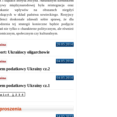
 i rządach Borysa Jelcyna. Naturalnym kierunkiem
sywy międzynarodowej była reintegracja oraz
yskanie wpływów na obszarach niegdyś
dzących w skład państwa sowieckiego. Rosyjscy
denci doskonale zdawali sobie sprawę, że dla
dzenia tej strategii konieczne będzie podjęcie
ań nie tylko o charakterze politycznym, ale również
omicznym, społecznym czy kulturalnym.
26.05.2014
aina
ort: Ukraińscy oligarchowie
04.05.2014
aina
tem podatkowy Ukrainy cz.2
04.05.2014
aina
tem podatkowy Ukrainy cz.1
na 1 z 4
1
2
3
4
proszenia
14.05.2023