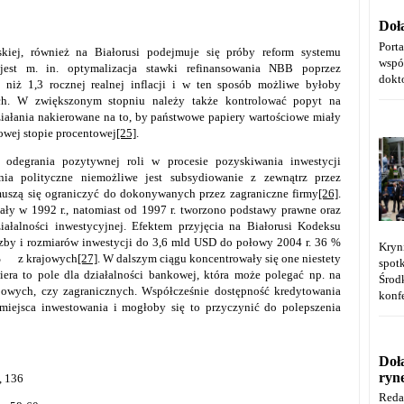
Doł
Port
kiej, również na Białorusi podejmuje się próby reform systemu
wspó
jest m. in. optymalizacja stawki refinansowania NBB poprzez
dokt
 niż 1,3 rocznej realnej inflacji i w ten sposób możliwe byłoby
ch. W zwiększonym stopniu należy także kontrolować popyt na
ziałania nakierowane na to, by państwowe papiery wartościowe miały
wej stopie procentowej
[25]
.
odegrania pozytywnej roli w procesie pozyskiwania inwestycji
ia polityczne niemożliwe jest subsydiowanie z zewnątrz przez
muszą się ograniczyć do dokonywanych przez zagraniczne firmy
[26]
.
tały w 1992 r., natomiast od 1997 r. tworzono podstawy prawne oraz
iałalności inwestycyjnej. Efektem przyjęcia na Białorusi Kodeksu
czby i rozmiarów inwestycji do 3,6 mld USD do połowy 2004 r. 36 %
Kryn
4 % z krajowych
[27]
. W dalszym ciągu koncentrowały się one niestety
spot
iera to pole dla działalności bankowej, która może polegać np. na
Środ
ajowych, czy zagranicznych. Współcześnie dostępność kredytowania
konfe
miejsca inwestowania i mogłoby się to przyczynić do polepszenia
Doł
ryn
, 136
Reda