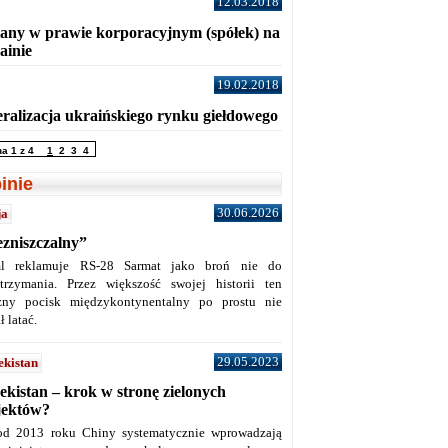
12.03.2018
any w prawie korporacyjnym (spółek) na
ainie
19.02.2018
eralizacja ukraińskiego rynku giełdowego
na 1 z 4
1
2
3
4
inie
30.06.2026
ja
ezniszczalny”
l reklamuje RS-28 Sarmat jako broń nie do
trzymania. Przez większość swojej historii ten
żny pocisk międzykontynentalny po prostu nie
ł latać.
29.05.2023
ekistan
ekistan – krok w stronę zielonych
jektów?
od 2013 roku Chiny systematycznie wprowadzają