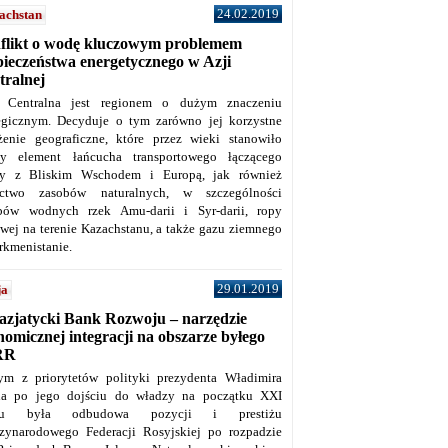
24.02.2019
achstan
flikt o wodę kluczowym problemem
pieczeństwa energetycznego w Azji
tralnej
 Centralna jest regionem o dużym znaczeniu
tegicznym. Decyduje o tym zarówno jej korzystne
żenie geograficzne, które przez wieki stanowiło
y element łańcucha transportowego łączącego
y z Bliskim Wschodem i Europą, jak również
ctwo zasobów naturalnych, w szczególności
bów wodnych rzek Amu-darii i Syr-darii, ropy
owej na terenie Kazachstanu, a także gazu ziemnego
rkmenistanie.
29.01.2019
ja
azjatycki Bank Rozwoju – narzędzie
omicznej integracji na obszarze byłego
RR
ym z priorytetów polityki prezydenta Władimira
na po jego dojściu do władzy na początku XXI
ku była odbudowa pozycji i prestiżu
zynarodowego Federacji Rosyjskiej po rozpadzie