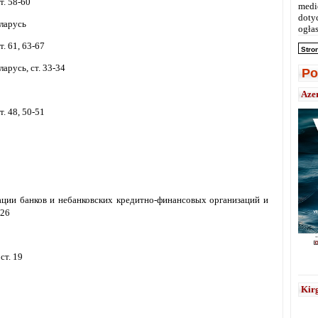
т. 58-60
medi
doty
ларусь
ogłas
. 61, 63-67
Stro
арусь, ст. 33-34
Po
Aze
. 48, 50-51
ции банков и небанковских кредитно-финансовых организаций и
 26
ст. 19
Kirg