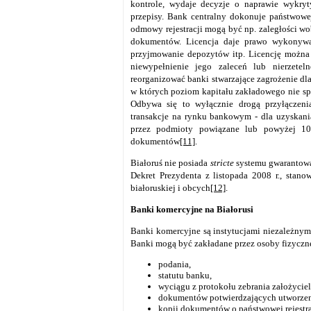
kontrole, wydaje decyzje o naprawie wykryt
przepisy. Bank centralny dokonuje państwowej
odmowy rejestracji mogą być np. zaległości w
dokumentów. Licencja daje prawo wykonywan
przyjmowanie depozytów itp. Licencję można
niewypełnienie jego zaleceń lub nierzet
reorganizować banki stwarzające zagrożenie dl
w których poziom kapitału zakładowego nie sp
Odbywa się to wyłącznie drogą przyłączen
transakcje na rynku bankowym - dla uzyskani
przez podmioty powiązane lub powyżej 1
dokumentów
[11]
.
Białoruś nie posiada
stricte
systemu gwarantowa
Dekret Prezydenta z listopada 2008 r., stan
białoruskiej i obcych
[12]
.
Banki komercyjne na Białorusi
Banki komercyjne są instytucjami niezależnym
Banki mogą być zakładane przez osoby fizyczne
podania,
statutu banku,
wyciągu z protokołu zebrania założyciel
dokumentów potwierdzających utworzen
kopii dokumentów o państwowej rejestrac