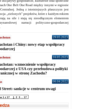
ne inicjatywy gospodarcze, kulturowe oraz społeczne
mach One Belt One Road między innymi w regionie
 Centralnej. Jedną z istotniejszych płaszczyzn jest
ocja „zielonych” projektów, które z każdym rokiem
erają na sile i stają się nieodłącznym elementem
zynarodowej narracji polityczno-gospodarczej
.
29.05.2023
achstan
achstan i Chiny: nowy etap współpracy
podarczej
16.05.2023
achstan
achstan: wzmocnienie współpracy
podarczej z USA czy przebudowa polityki
ranicznej w stronę Zachodu?
06.04.2022
ja
l Street: sankcje w centrum uwagi
na 1 z 17
1
2
3
...
17
edza