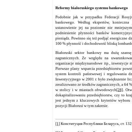
Reformy białoruskiego systemu bankowego
Podobnie jak w przypadku Federacji Rosyjs
bankowego. Według ekspertów, konieczna 
ustanowienie jej na poziomie nie mniejszym
podniesienie płynności banków komercyjny
pieniądz. Powinno się też podjąć energiczne d
100 % płynność i dochodowość bliską lombardo
Białoruski sektor bankowy ma dużą szansę 
zagranicznych. Ze względu na uwarunkowan
organizacje międzynarodowe itp., inwestycje 
Pierwsze plany wsparcia przedsiębiorstw pows
system kontroli państwowej i regulowania dz
Inwestycyjnego w 2001 r. było zwiększenie li
zrealizowano ze środków zagranicznych, a 6
w stolicy i w miastach obwodowych
[28]
. Otw
dokapitalizowaniu przedsiębiorstw, czy to kr
jest jednym z kluczowych kryteriów wyboru 
pozycji Białorusi w tym zakresie.
[1]
Конституция Республики Белaрусь, ст. 132