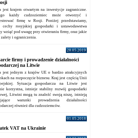
osji
a jest krajem otwartym na inwestycje zagraniczne.
tego każdy cudzoziemiec może otworzyć i
jestrować firmę w Rosji. Poniżej przedstawiamy,
e cechy rosyjskiej gospodarki i ustawodawstwa
y wziąć pod uwagę przy otwieraniu firmy, oraz jakie
j zalety i ograniczenia.
28.05.2019
rcie firmy i prowadzenie działalności
podarczej na Litwie
a jest jednym z krajów UE o bardzo atrakcyjnych
kach na rozpoczęcie biznesu. Kraj jest częścią Unii
pejskiej. Sytuacja gospodarcza na Litwie jest
nie korzystna, istnieje stabilny rozwój gospodarki
owej, Litwini mogą tu znaleźć swoją niszę, istnieją
zyjające warunki prowadzenia działalności
odarczej również dla cudzoziemców.
01.05.2018
atek VAT na Ukrainie