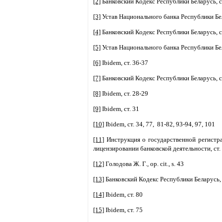
[2]
Банковский Кодекс Республики Беларусь, с
[3]
Устав Национального банка Республики Бе
[4]
Банковский Кодекс Республики Беларусь, ст
[5]
Устав Национального банка Республики Бел
[6]
Ibidem, ст. 36-37
[7]
Банковский Кодекс Республики Беларусь, ст
[8]
Ibidem, ст. 28-29
[9]
Ibidem, ст. 31
[10]
Ibidem, ст. 34, 77, 81-82, 93-94, 97, 101
[11]
Инструкция о государственной регистра
лицензировании банковской деятельности, ст.
[12]
Голодова Ж. Г., op. cit., s. 43
[13]
Банковский Кодекс Республики Беларусь, 
[14]
Ibidem, ст. 80
[15]
Ibidem, ст. 75