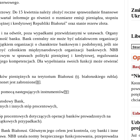
rezerwowego.
Zmi
rzowy. Do 15 kwietnia należy złożyć roczne sprawozdanie finansowe
Ukr
kwartał informuje go również o rozmiarze emisji pieniądza, stopniu
nej i kredytowej Republiki Białoruś” oraz stanie rezerw złota.
 i na odwrót, poza wypadkami przewidzianymi w ustawach. Organy
Lib
ność banku. Bank centralny nie może być udziałowcem organizacji
ątkiem organizacji o charakterze bankowym i podobnym), jeśli nie
Stro
 być członkiem międzynarodowych organizacji bankowych. NBB
dowym w sprawach polityki pieniężnej i kredytowej, regulowania
Op
 jego kompetencjach. Dla wypełniania swoich funkcji może otwierać
Ros
“Ni
w pieniężnych na terytorium Białorusi (tj. białoruskiego rubla).
onet jest zabronione
[8]
.
Krem
pows
a pomocą następujących instrumentów
[9]
:
potę
chcia
Narodowy Bank,
nych i innych stóp procentowych,
Uzb
tóp procentowych dotyczących operacji banków prowadzonych na
yjątkowych przypadkach).
Uzb
pro
Bank Białorusi. Głównym jego celem jest kontrola, czy banki i inne
Już 
prawa. NBB ustala normy bezpiecznego funkcjonowania, przeprowadza