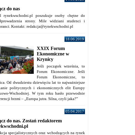
ącz do nas
al rynekwschodni.pl poszukuje osoby chętne do
łprowadzenia strony. Mile widziani studenci i
oranci. Kontakt: redakcja@rynekwschodni.pl
18.06.2019
XXIX Forum
Ekonomiczne w
Krynicy
Jeśli początek września, to
Forum Ekonomiczne. Jeśli
Forum Ekonomiczne, to
ica. Od dwudziestu dziewięciu lat to najważniejsze
kanie politycznych i ekonomicznych elit Europy
kowo-Wschodniej. W tym roku hasło przewodnie
rencji brzmi – „Europa jutra. Silna, czyli jaka?”
05.04.2017
ącz do nas. Zostań redaktorem
ekwschodni.pl
kcja specjalistycznych oraz wchodzących na rynek