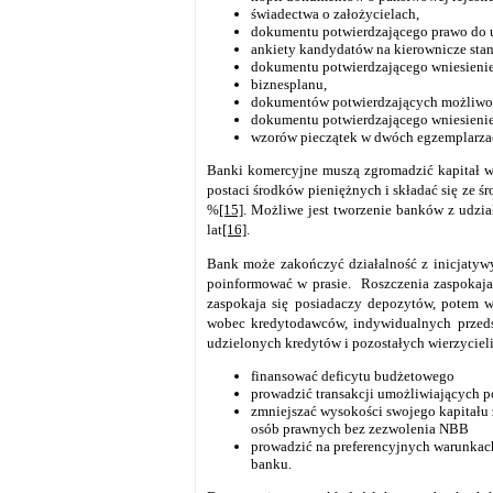
świadectwa o założycielach,
dokumentu potwierdzającego prawo do um
ankiety kandydatów na kierownicze sta
dokumentu potwierdzającego wniesienie 
biznesplanu,
dokumentów potwierdzających możliwoś
dokumentu potwierdzającego wniesienie o
wzorów pieczątek w dwóch egzemplarza
Banki komercyjne muszą zgromadzić kapitał w
postaci środków pieniężnych i składać się ze ś
%
[15]
. Możliwe jest tworzenie banków z udzia
lat
[16]
.
Bank może zakończyć działalność z inicjatyw
poinformować w prasie. Roszczenia zaspokaja
zaspokaja się posiadaczy depozytów, potem wy
wobec kredytodawców, indywidualnych przeds
udzielonych kredytów i pozostałych wierzyciel
finansować deficytu budżetowego
prowadzić transakcji umożliwiających
zmniejszać wysokości swojego kapitału 
osób prawnych bez zezwolenia NBB
prowadzić na preferencyjnych warunkach
banku.