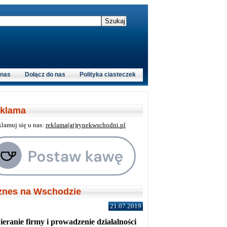
 nas
Dołącz do nas
Polityka ciasteczek
klama
klamuj się u nas:
reklama(at)rynekwschodni.pl
znes na Wschodzie
21.07.2019
eranie firmy i prowadzenie działalności