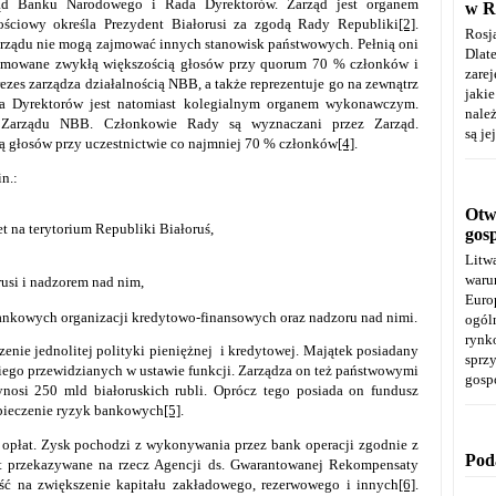
ząd Banku Narodowego i Rada Dyrektorów. Zarząd jest organem
w R
ościowy określa Prezydent Białorusi za zgodą Rady Republiki
[2]
.
Rosj
rządu nie mogą zajmować innych stanowisk państwowych. Pełnią oni
Dla
dejmowane zwykłą większością głosów przy quorum 70 % członków i
zare
rezes zarządza działalnością NBB, a także reprezentuje go na zewnątrz
jaki
da Dyrektorów jest natomiast kolegialnym organem wykonawczym.
należ
s Zarządu NBB. Członkowie Rady są wyznaczani przez Zarząd.
są je
ą głosów przy uczestnictwie co najmniej 70 % członków
[4]
.
n.:
Otwa
 na terytorium Republiki Białoruś,
gos
Litw
warun
usi i nadzorem nad nim,
Euro
bankowych organizacji kredytowo-finansowych oraz nadzoru nad nimi.
ogól
rynk
nie jednolitej polityki pieniężnej i kredytowej. Majątek posiadany
spr
niego przewidzianych w ustawie funkcji. Zarządza on też państwowymi
gosp
nosi 250 mld białoruskich rubli. Oprócz tego posiada on fundusz
zpieczenie ryzyk bankowych
[5]
.
opłat. Zysk pochodzi z wykonywania przez bank operacji zgodnie z
Pod
t przekazywane na rzecz Agencji ds. Gwarantowanej Rekompensaty
ść na zwiększenie kapitału zakładowego, rezerwowego i innych
[6]
.