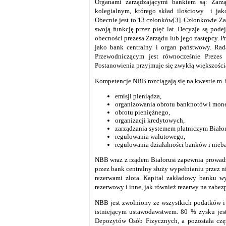
Organami zarządzającymi bankiem są: Zar
kolegialnym, którego skład ilościowy i jak
Obecnie jest to 13 członków
[3]
. Członkowie Za
swoją funkcję przez pięć lat. Decyzje są po
obecności prezesa Zarządu lub jego zastępcy. P
jako bank centralny i organ państwowy. Ra
Przewodniczącym jest równocześnie Preze
Postanowienia przyjmuje się zwykłą większości
Kompetencje NBB rozciągają się na kwestie m. i
emisji pieniądza,
organizowania obrotu banknotów i monet
obrotu pieniężnego,
organizacji kredytowych,
zarządzania systemem płatniczym Białor
regulowania walutowego,
regulowania działalności banków i nie
NBB wraz z rządem Białorusi zapewnia prowadze
przez bank centralny służy wypełnianiu przez 
rezerwami złota. Kapitał zakładowy banku wy
rezerwowy i inne, jak również rezerwy na zabe
NBB jest zwolniony ze wszystkich podatków i 
istniejącym ustawodawstwem. 80 % zysku jes
Depozytów Osób Fizycznych, a pozostała czę