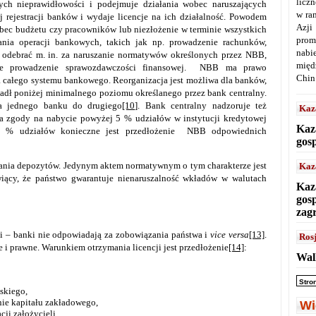
licz
ych nieprawidłowości i podejmuje działania wobec naruszających
w ra
 rejestracji banków i wydaje licencje na ich działalność. Powodem
Azji
obec budżetu czy pracowników lub niezłożenie w terminie wszystkich
prom
ia operacji bankowych, takich jak np. prowadzenie rachunków,
nabi
 odebrać m. in. za naruszanie normatywów określonych przez NBB,
międ
elne prowadzenie sprawozdawczości finansowej. NBB ma prawo
Chin
a całego systemu bankowego. Reorganizacja jest możliwa dla banków,
adł poniżej minimalnego poziomu określanego przez bank centralny.
ia jednego banku do drugiego
[10]
. Bank centralny nadzoruje też
Kaz
a zgody na nabycie powyżej 5 % udziałów w instytucji kredytowej
Kaz
0 % udziałów konieczne jest przedłożenie NBB odpowiednich
gos
nia depozytów. Jedynym aktem normatywnym o tym charakterze jest
Kaz
owiący, że państwo gwarantuje nienaruszalność wkładów w walutach
Kaz
gos
zag
i – banki nie odpowiadają za zobowiązania państwa i
vice versa
[13]
.
Ros
 i prawne. Warunkiem otrzymania licencji jest przedłożenie
[14]
:
Wal
Stro
skiego,
ie kapitału zakładowego,
Wi
ji założycieli,