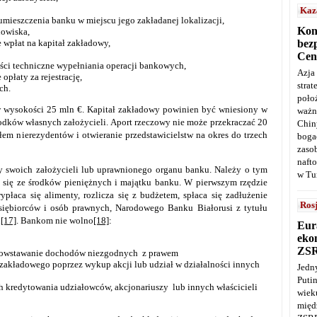
Kaz
ieszczenia banku w miejscu jego zakładanej lokalizacji,
Kon
nowiska,
bez
wpłat na kapitał zakładowy,
Cen
ci techniczne wypełniania operacji bankowych,
Azja
płaty za rejestrację,
stra
ch.
poło
 wysokości 25 mln €. Kapitał zakładowy powinien być wniesiony w
ważn
rodków własnych założycieli. Aport rzeczowy nie może przekraczać 20
Chin
łem nierezydentów i otwieranie przedstawicielstw na okres do trzech
boga
zaso
naft
y swoich założycieli lub uprawnionego organu banku. Należy o tym
w Tu
 się ze środków pieniężnych i majątku banku. W pierwszym rzędzie
płaca się alimenty, rozlicza się z budżetem, spłaca się zadłużenie
Ros
iębiorców i osób prawnych, Narodowego Banku Białorusi z tytułu
i
[17]
. Bankom nie wolno
[18]
:
Eur
ekon
ZS
 powstawanie dochodów niezgodnych z prawem
zakładowego poprzez wykup akcji lub udział w działalności innych
Jedn
Puti
 kredytowania udziałowców, akcjonariuszy lub innych właścicieli
wie
międ