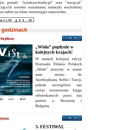
ów portali: "rynekwschodni.pl" oraz "wrosji.pl"
czących szeroko rozumianej tematyki wschodniej
za nabór na różne interesujące stanowiska.
na 1 z 15
1
2
3
...
15
 godzinach
15.08.2022
rbejdżan
„Wisła” popłynie w
kolejnych krajach!
W ramach kolejnej edycji
Festiwalu Filmów Polskich
„Wisła” ruszymy w znane
nam strony: do
Azerbejdżanu, Serbii i Turcji,
jednak szczególnie nas
cieszy rozszerzenie kręgu
odwiedzanych przez nas
państw o Słowenię i
Bułgarię.
11.06.2022
istan
5. FESTIWAL