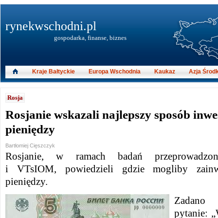
rynekwschodni.pl
gospodarka, finanse, biznes
Kraje Bałtyckie
Europa Wschodnia
Kaukaz
Azja Środ
Rosja
Rosjanie wskazali najlepszy sposób inw
pieniędzy
Bartłomiej Cięszczyk
Rosjanie, w ramach badań przeprowadz
i
VTsIOM
,
powiedzieli gdzie mogliby zain
pieniędzy.
Zadano u
pytanie: 