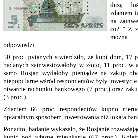
dużą ilo
zdaniem t
na zainwe
co? ”
Z z
można 
odpowiedzi.
50 proc. pytanych stwierdziło, że kupi dom, 17 p
badanych zainwestowałoby w złoto, 11 proc. w ak
samo Rosjan wydałoby pieniądze na zakup ob
niepopularne wśród respondentów były inwestycje
otwarcie rachunku bankowego (7 proc.) oraz zaku
(3 proc.).
Zdaniem 66 proc. respondentów kupno nieruch
opłacalnym sposobem inwestowania niż lokata ba
Ponadto, badanie wykazało, że Rosjanie rozważaj
kupić pod własne mieszkanie (67 proc.). Kolej