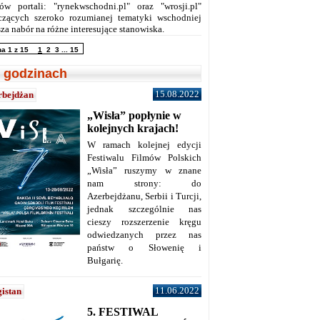
ów portali: "rynekwschodni.pl" oraz "wrosji.pl"
czących szeroko rozumianej tematyki wschodniej
za nabór na różne interesujące stanowiska.
na 1 z 15
1
2
3
...
15
 godzinach
15.08.2022
rbejdżan
„Wisła” popłynie w
kolejnych krajach!
W ramach kolejnej edycji
Festiwalu Filmów Polskich
„Wisła” ruszymy w znane
nam strony: do
Azerbejdżanu, Serbii i Turcji,
jednak szczególnie nas
cieszy rozszerzenie kręgu
odwiedzanych przez nas
państw o Słowenię i
Bułgarię.
11.06.2022
istan
5. FESTIWAL