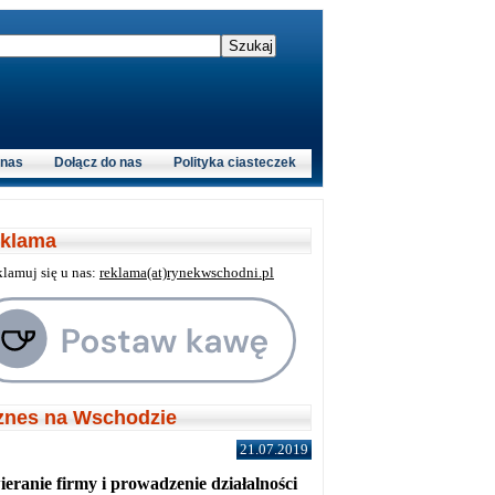
 nas
Dołącz do nas
Polityka ciasteczek
klama
klamuj się u nas:
reklama(at)rynekwschodni.pl
znes na Wschodzie
21.07.2019
eranie firmy i prowadzenie działalności