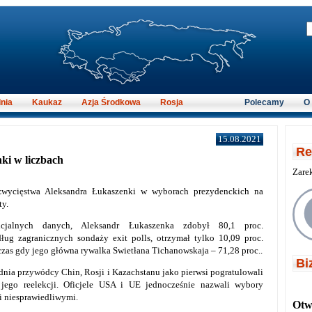
nia
Kaukaz
Azja Środkowa
Rosja
Polecamy
O
15.08.2021
Re
ki w liczbach
Zare
 zwycięstwa Aleksandra Łukaszenki w wyborach prezydenckich na
ty.
cjalnych danych, Aleksandr Łukaszenka zdobył 80,1 proc.
ług zagranicznych sondaży exit polls, otrzymał tylko 10,09 proc.
zas gdy jego główna rywalka Swietłana Tichanowskaja – 71,28 proc..
Bi
nia przywódcy Chin, Rosji i Kazachstanu jako pierwsi pogratulowali
jego reelekcji. Oficjele USA i UE jednocześnie nazwali wybory
i niesprawiedliwymi.
Otwi