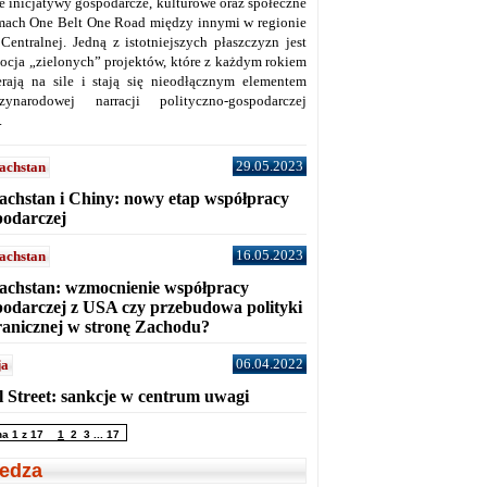
ne inicjatywy gospodarcze, kulturowe oraz społeczne
mach One Belt One Road między innymi w regionie
 Centralnej. Jedną z istotniejszych płaszczyzn jest
ocja „zielonych” projektów, które z każdym rokiem
erają na sile i stają się nieodłącznym elementem
zynarodowej narracji polityczno-gospodarczej
.
29.05.2023
achstan
achstan i Chiny: nowy etap współpracy
podarczej
16.05.2023
achstan
achstan: wzmocnienie współpracy
podarczej z USA czy przebudowa polityki
ranicznej w stronę Zachodu?
06.04.2022
ja
l Street: sankcje w centrum uwagi
na 1 z 17
1
2
3
...
17
edza