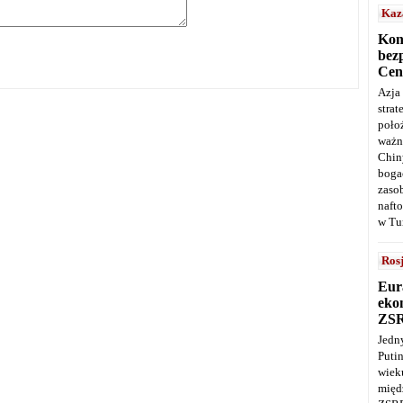
Kaz
Kon
bez
Cen
Azja
stra
poło
ważn
Chin
boga
zaso
naft
w Tu
Ros
Eur
ekon
ZS
Jedn
Puti
wie
międ