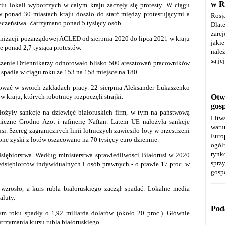
w R
iu lokali wyborczych w całym kraju zaczęły się
protesty.
W ciągu
 ponad 30 miastach kraju doszło do starć między protestującymi a
Rosj
ieczeństwa.
Zatrzymano ponad 5 tysięcy osób.
Dla
zare
nizacji pozarządowej ACLED od sierpnia 2020 do lipca 2021 w kraju
jaki
e ponad 2,7 tysiąca protestów.
należ
są je
szenie Dziennikarzy odnotowało blisko 500 aresztowań pracowników
spadła w ciągu roku ze 153 na 158 miejsce na 180.
jkować w swoich zakładach pracy.
22 sierpnia Aleksander Łukaszenko
 kraju, których robotnicy rozpoczęli strajki.
Otwa
gos
ożyły sankcje na dziewięć białoruskich firm, w tym na państwową
Litw
miczne Grodno Azot i rafinerię Naftan. Latem UE nałożyła sankcje
warun
i. Szereg zagranicznych linii lotniczych zawiesiło loty w przestrzeni
Euro
one zyski z lotów oszacowano na 70 tysięcy euro dziennie.
ogól
rynk
siębiorstwa. Według ministerstwa sprawiedliwości Białorusi w 2020
spr
zedsiębiorców indywidualnych i osób prawnych - o prawie 17 proc. w
gosp
zrosło, a kurs rubla białoruskiego zaczął spadać.
Lokalne media
aluty.
Pod
m roku spadły o 1,92 miliarda dolarów (około 20 proc.).
Głównie
utrzymania kursu rubla białoruskiego.