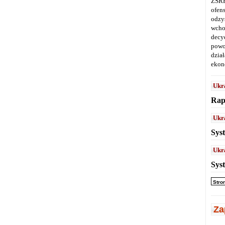
ZSRR
ofen
odz
wcho
decy
powo
dział
ekon
Ukr
Rap
Ukr
Sys
Ukr
Sys
Stro
Za