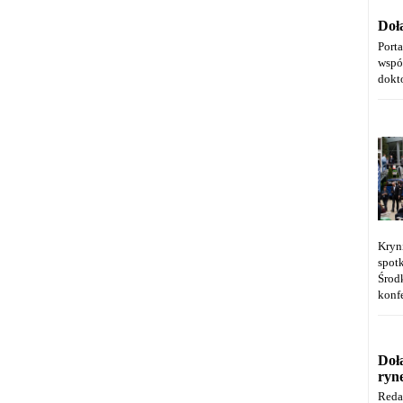
Doł
Port
wspó
dokt
Kryn
spot
Środ
konfe
Doł
ryn
Reda