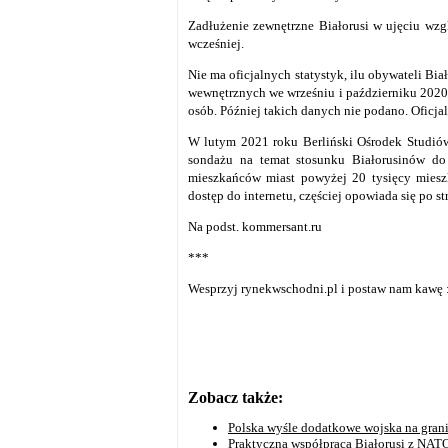
Zadłużenie zewnętrzne Białorusi w ujęciu wz
wcześniej.
Nie ma oficjalnych statystyk, ilu obywateli Bi
wewnętrznych we wrześniu i październiku 2020 
osób.
Później takich danych nie podano.
Oficja
W lutym 2021 roku Berliński Ośrodek Studi
sondażu na temat stosunku Białorusinów do
mieszkańców miast powyżej 20 tysięcy mies
dostęp do internetu, częściej opowiada się po st
Na podst. kommersant.ru
***
Wesprzyj rynekwschodni.pl i postaw nam kawę 
Zobacz także:
Polska wyśle ​​dodatkowe wojska na grani
Praktyczna współpraca Białorusi z NATO