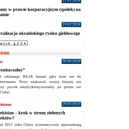
12.03.2018
any w prawie korporacyjnym (spółek) na
ainie
19.02.2018
eralizacja ukraińskiego rynku giełdowego
na 1 z 4
1
2
3
4
inie
30.06.2026
ja
ezniszczalny”
l reklamuje RS-28 Sarmat jako broń nie do
trzymania. Przez większość swojej historii ten
żny pocisk międzykontynentalny po prostu nie
ł latać.
29.05.2023
ekistan
ekistan – krok w stronę zielonych
jektów?
od 2013 roku Chiny systematycznie wprowadzają