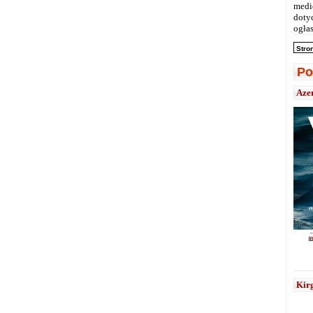
medi
doty
ogłas
Stro
Po
Aze
Kirg