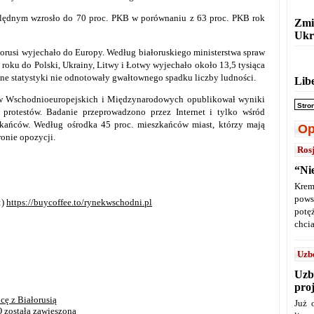
ględnym wzrosło do 70 proc. PKB w porównaniu z 63 proc. PKB rok
Zmi
Ukr
ałorusi wyjechało do Europy.
Według białoruskiego ministerstwa spraw
roku do Polski, Ukrainy, Litwy i Łotwy wyjechało około 13,5 tysiąca
lne statystyki nie odnotowały gwałtownego spadku liczby ludności.
Lib
ów Wschodnioeuropejskich i Międzynarodowych opublikował wyniki
Stro
 protestów. Badanie p
rzeprowadzono przez Internet i tylko wśród
zkańców.
Według ośrodka 45 proc. mieszkańców miast, którzy mają
Op
ronie opozycji.
Ros
“Ni
Krem
pows
:)
https://buycoffee.to/rynekwschodni.pl
potę
chcia
Uzb
Uzb
pro
cę z Białorusią
Już 
 została zawieszona