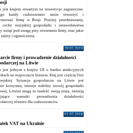
osji
a jest krajem otwartym na inwestycje zagraniczne.
tego każdy cudzoziemiec może otworzyć i
jestrować firmę w Rosji. Poniżej przedstawiamy,
e cechy rosyjskiej gospodarki i ustawodawstwa
y wziąć pod uwagę przy otwieraniu firmy, oraz jakie
j zalety i ograniczenia.
28.05.2019
rcie firmy i prowadzenie działalności
podarczej na Litwie
a jest jednym z krajów UE o bardzo atrakcyjnych
kach na rozpoczęcie biznesu. Kraj jest częścią Unii
pejskiej. Sytuacja gospodarcza na Litwie jest
nie korzystna, istnieje stabilny rozwój gospodarki
owej, Litwini mogą tu znaleźć swoją niszę, istnieją
zyjające warunki prowadzenia działalności
odarczej również dla cudzoziemców.
01.05.2018
atek VAT na Ukrainie