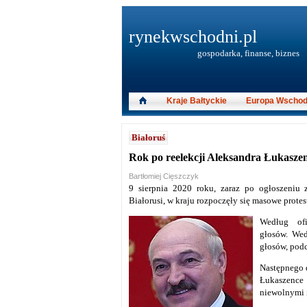
rynekwschodni.pl
gospodarka, finanse, biznes
Kraje Bałtyckie
Europa Wschod
Białoruś
Rok po reelekcji Aleksandra Łukaszen
Bartłomiej Cięszczyk
9 sierpnia 2020 roku, zaraz po ogłoszeniu
Białorusi, w kraju rozpoczęły się masowe protes
Według ofi
głosów.
Wed
głosów, podc
Następnego d
Łukaszence 
niewolnymi 