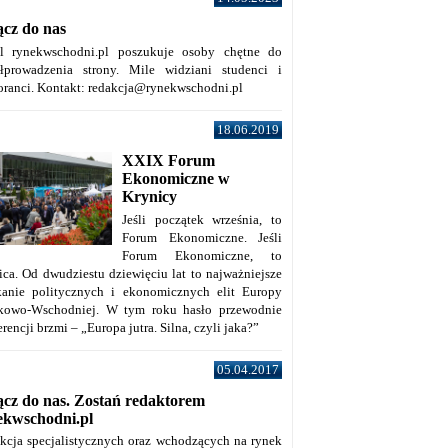
ącz do nas
al rynekwschodni.pl poszukuje osoby chętne do
łprowadzenia strony. Mile widziani studenci i
oranci. Kontakt: redakcja@rynekwschodni.pl
18.06.2019
XXIX Forum
Ekonomiczne w
Krynicy
Jeśli początek września, to
Forum Ekonomiczne. Jeśli
Forum Ekonomiczne, to
ica. Od dwudziestu dziewięciu lat to najważniejsze
kanie politycznych i ekonomicznych elit Europy
kowo-Wschodniej. W tym roku hasło przewodnie
rencji brzmi – „Europa jutra. Silna, czyli jaka?”
05.04.2017
ącz do nas. Zostań redaktorem
ekwschodni.pl
kcja specjalistycznych oraz wchodzących na rynek