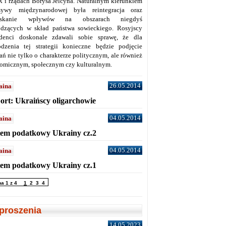
 i rządach Borysa Jelcyna. Naturalnym kierunkiem
sywy międzynarodowej była reintegracja oraz
yskanie wpływów na obszarach niegdyś
dzących w skład państwa sowieckiego. Rosyjscy
denci doskonale zdawali sobie sprawę, że dla
dzenia tej strategii konieczne będzie podjęcie
ań nie tylko o charakterze politycznym, ale również
omicznym, społecznym czy kulturalnym.
26.05.2014
aina
ort: Ukraińscy oligarchowie
04.05.2014
aina
tem podatkowy Ukrainy cz.2
04.05.2014
aina
tem podatkowy Ukrainy cz.1
na 1 z 4
1
2
3
4
proszenia
14.05.2023