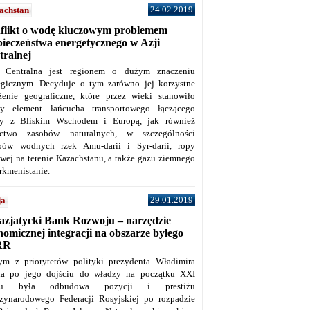
24.02.2019
achstan
flikt o wodę kluczowym problemem
pieczeństwa energetycznego w Azji
tralnej
 Centralna jest regionem o dużym znaczeniu
tegicznym. Decyduje o tym zarówno jej korzystne
żenie geograficzne, które przez wieki stanowiło
y element łańcucha transportowego łączącego
y z Bliskim Wschodem i Europą, jak również
ctwo zasobów naturalnych, w szczególności
bów wodnych rzek Amu-darii i Syr-darii, ropy
owej na terenie Kazachstanu, a także gazu ziemnego
rkmenistanie.
29.01.2019
ja
azjatycki Bank Rozwoju – narzędzie
omicznej integracji na obszarze byłego
RR
ym z priorytetów polityki prezydenta Władimira
na po jego dojściu do władzy na początku XXI
ku była odbudowa pozycji i prestiżu
zynarodowego Federacji Rosyjskiej po rozpadzie