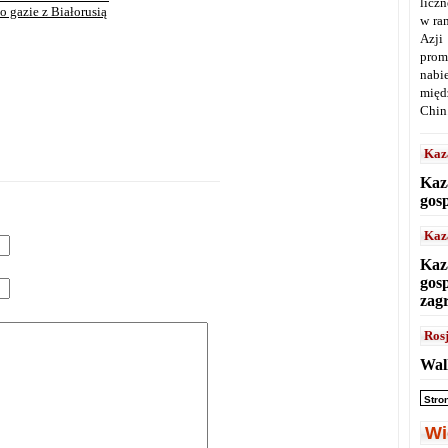
licz
o gazie z Białorusią
w ra
Azji
prom
nabi
międ
Chin
Kaz
Kaz
gos
Kaz
Kaz
gos
zag
Ros
Wal
Stro
Wi