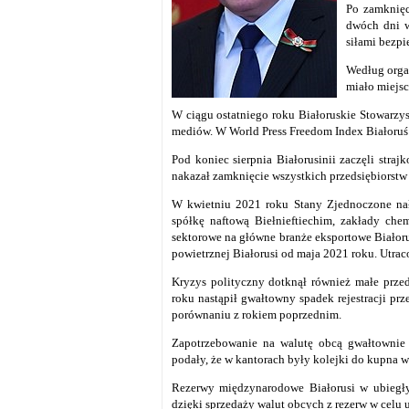
Po zamknięc
dwóch dni w
siłami bezp
Według orga
miało miejsc
W ciągu ostatniego roku Białoruskie Stowarzy
mediów. W World Press Freedom Index Białoruś 
Pod koniec sierpnia Białorusinii zaczęli stra
nakazał
zamknięcie wszystkich przedsiębiorstw w
W kwietniu 2021 roku Stany Zjednoczone nał
spółkę naftową Biełnieftiechim, zakłady che
sektorowe na główne branże eksportowe Białorus
powietrznej Białorusi od maja 2021 roku. Utrac
Kryzys polityczny dotknął również małe przed
roku nastąpił gwałtowny spadek rejestracji pr
porównaniu z rokiem poprzednim.
Zapotrzebowanie na walutę obcą gwałtownie w
podały, że w kantorach były kolejki do kupna w
Rezerwy międzynarodowe Białorusi w ubiegły
dzięki sprzedaży walut obcych z rezerw w celu 