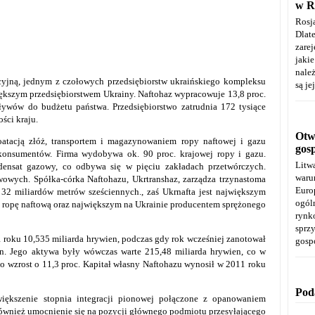
w R
Rosj
Dla
zare
jaki
należ
cyjną, jednym z czołowych przedsiębiorstw ukraińskiego kompleksu
są je
ększym przedsiębiorstwem Ukrainy. Naftohaz wypracowuje 13,8 proc.
ywów do budżetu państwa. Przedsiębiorstwo zatrudnia 172 tysiące
ości kraju.
Otwa
oatacją złóż, transportem i magazynowaniem ropy naftowej i gazu
gos
konsumentów. Firma wydobywa ok. 90 proc. krajowej ropy i gazu.
Litw
densat gazowy, co odbywa się w pięciu zakładach przetwórczych.
warun
iwowych. Spółka-córka Naftohazu, Ukrtranshaz, zarządza trzynastoma
Euro
2 miliardów metrów sześciennych., zaś Ukrnafta jest największym
ogól
ropę naftową oraz największym na Ukrainie producentem sprężonego
rynk
spr
 roku 10,535 miliarda hrywien, podczas gdy rok wcześniej zanotował
gosp
en. Jego aktywa były wówczas warte 215,48 miliarda hrywien, co w
 wzrost o 11,3 proc. Kapitał własny Naftohazu wynosił w 2011 roku
Pod
zwiększenie stopnia integracji pionowej połączone z opanowaniem
również umocnienie się na pozycji głównego podmiotu przesyłającego