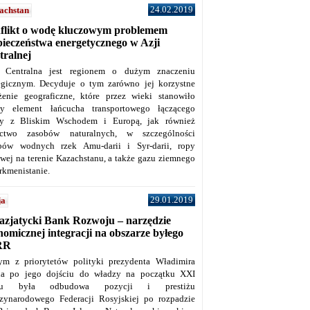
24.02.2019
achstan
flikt o wodę kluczowym problemem
pieczeństwa energetycznego w Azji
tralnej
 Centralna jest regionem o dużym znaczeniu
tegicznym. Decyduje o tym zarówno jej korzystne
żenie geograficzne, które przez wieki stanowiło
y element łańcucha transportowego łączącego
y z Bliskim Wschodem i Europą, jak również
ctwo zasobów naturalnych, w szczególności
bów wodnych rzek Amu-darii i Syr-darii, ropy
owej na terenie Kazachstanu, a także gazu ziemnego
rkmenistanie.
29.01.2019
ja
azjatycki Bank Rozwoju – narzędzie
omicznej integracji na obszarze byłego
RR
ym z priorytetów polityki prezydenta Władimira
na po jego dojściu do władzy na początku XXI
ku była odbudowa pozycji i prestiżu
zynarodowego Federacji Rosyjskiej po rozpadzie