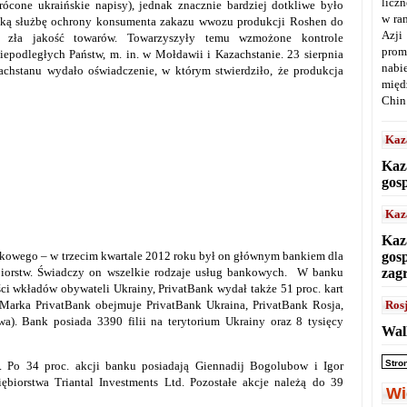
licz
ócone ukraińskie napisy), jednak znacznie bardziej dotkliwe było
w ra
jską służbę ochrony konsumenta zakazu wwozu produkcji Roshen do
Azji
 zła jakość towarów. Towarzyszyły temu wzmożone kontrole
prom
podległych Państw, m. in. w Mołdawii i Kazachstanie. 23 sierpnia
nabi
chstanu wydało oświadczenie, w którym stwierdziło, że produkcja
międ
Chin
Kaz
Kaz
gos
Kaz
Kaz
ankowego – w trzecim kwartale 2012 roku był on głównym bankiem dla
gos
ębiorstw. Świadczy on wszelkie rodzaje usług bankowych. W banku
zag
ści wkładów obywateli Ukrainy, PrivatBank wydał także 51 proc. kart
 Marka PrivatBank obejmuje PrivatBank Ukraina, PrivatBank Rosja,
Ros
a). Bank posiada 3390 filii na terytorium Ukrainy oraz 8 tysięcy
Wal
Stro
. Po 34 proc. akcji banku posiadają Giennadij Bogolubow i Igor
ębiorstwa Triantal Investments Ltd. Pozostałe akcje należą do 39
Wi