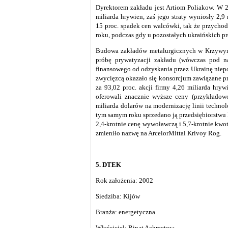
Dyrektorem zakładu jest Artiom Poliakow. W 2
miliarda hrywien, zaś jego straty wyniosły 2,
15 proc. spadek cen walcówki, tak że przycho
roku, podczas gdy u pozostałych ukraińskich pr
Budowa zakładów metalurgicznych w Krzywym
próbę prywatyzacji zakładu (wówczas pod na
finansowego od odzyskania przez Ukrainę niepo
zwycięzcą okazało się konsorcjum zawiązane pr
za 93,02 proc. akcji firmy 4,26 miliarda hry
oferowali znacznie wyższe ceny (przykładow
miliarda dolarów na modernizację linii techno
tym samym roku sprzedano ją przedsiębiorstwu 
2,4-krotnie cenę wywoławczą i 5,7-krotnie kwo
zmieniło nazwę na ArcelorMittal Krivoy Rog.
5. DTEK
Rok założenia: 2002
Siedziba: Kijów
Branża: energetyczna
Właściciel: Rinat Achmetow