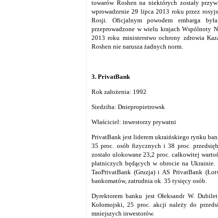
towarów Roshen na niektórych zostały przywr
wprowadzenie 29 lipca 2013 roku przez rosy
Rosji. Oficjalnym powodem embarga była
przeprowadzone w wielu krajach Wspólnoty Nie
2013 roku ministerstwo ochrony zdrowia Kaza
Roshen nie narusza żadnych norm.
3. PrivatBank
Rok założenia: 1992
Siedziba: Dniepropietrowsk
Właściciel: inwestorzy prywatni
PrivatBank jest liderem ukraińskiego rynku b
35 proc. osób fizycznych i 38 proc. przedsi
zostało ulokowane 23,2 proc. całkowitej warto
płatniczych będących w obrocie na Ukrainie.
TaoPrivatBank (Gruzja) i AS PrivatBank (Łotw
bankomatów, zatrudnia ok. 35 tysięcy osób.
Dyrektorem banku jest Ołeksandr W. Dubilet
Kołomojski, 25 proc. akcji należy do przedsi
mniejszych inwestorów.