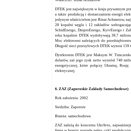
DTEK jest największym w kraju prywatnym pr
a także produkcją i dostarczaniem energii el
jedynym właścicielem jest Rinat Achmetow, naj
28 kopalni węgla i 12 zakładów wzbogacający
SchidEnergo, DniproEnergo, KyivEnergo i Zahi
roku kopalnie DTEK wydobywają 39,7 miliona t
Moc elektrowni należących do przedsiębiorstw
Długość sieci przesyłowych DTEK wynosi 159 ty
Dyrektorem DTEK jest Maksym W. Timczenko
dolarów, zaś jego zysk netto wyniósł 740 mil
energetycznej, które połączy Ukrainę, Rosję
elektrycznej.
6. ZAZ (Zaporoskie Zakłady Samochodowe)
Rok założenia: 2002
Siedziba: Zaporoże
Branża: samochodowa
ZAZ należą do koncernu UkrAvto, najważniej
firma w branży posiada pełny cykl produkcyj