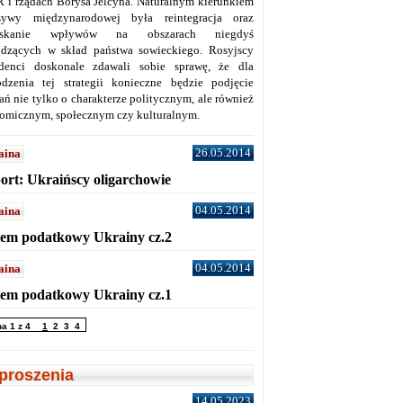
 i rządach Borysa Jelcyna. Naturalnym kierunkiem
sywy międzynarodowej była reintegracja oraz
yskanie wpływów na obszarach niegdyś
dzących w skład państwa sowieckiego. Rosyjscy
denci doskonale zdawali sobie sprawę, że dla
dzenia tej strategii konieczne będzie podjęcie
ań nie tylko o charakterze politycznym, ale również
omicznym, społecznym czy kulturalnym.
26.05.2014
aina
ort: Ukraińscy oligarchowie
04.05.2014
aina
tem podatkowy Ukrainy cz.2
04.05.2014
aina
tem podatkowy Ukrainy cz.1
na 1 z 4
1
2
3
4
proszenia
14.05.2023