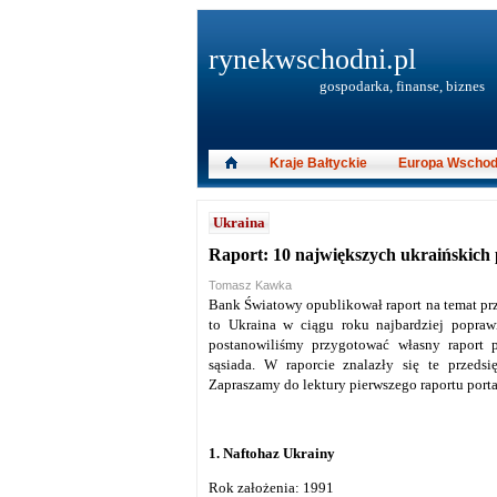
rynekwschodni.pl
gospodarka, finanse, biznes
Kraje Bałtyckie
Europa Wschod
Ukraina
Raport: 10 największych ukraińskich 
Tomasz Kawka
Bank Światowy opublikował raport na temat prz
to Ukraina w ciągu roku najbardziej popraw
postanowiliśmy przygotować własny raport p
sąsiada. W raporcie znalazły się te przeds
Zapraszamy do lektury pierwszego raportu port
1. Naftohaz Ukrainy
Rok założenia: 1991