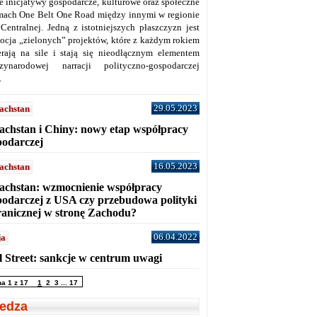
ne inicjatywy gospodarcze, kulturowe oraz społeczne
mach One Belt One Road między innymi w regionie
 Centralnej. Jedną z istotniejszych płaszczyzn jest
ocja „zielonych” projektów, które z każdym rokiem
erają na sile i stają się nieodłącznym elementem
zynarodowej narracji polityczno-gospodarczej
.
29.05.2023
achstan
achstan i Chiny: nowy etap współpracy
podarczej
16.05.2023
achstan
achstan: wzmocnienie współpracy
podarczej z USA czy przebudowa polityki
ranicznej w stronę Zachodu?
06.04.2022
ja
l Street: sankcje w centrum uwagi
na 1 z 17
1
2
3
...
17
edza