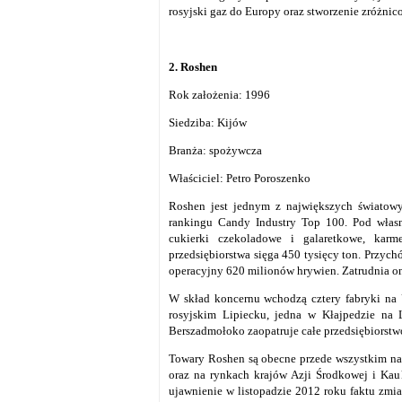
rosyjski gaz do Europy oraz stworzenie zróżni
2. Roshen
Rok założenia: 1996
Siedziba: Kijów
Branża: spożywcza
Właściciel: Petro Poroszenko
Roshen jest jednym z największych światow
rankingu Candy Industry Top 100. Pod włas
cukierki czekoladowe i galaretkowe, karme
przedsiębiorstwa sięga 450 tysięcy ton. Przych
operacyjny 620 milionów hrywien. Zatrudnia on
W skład koncernu wchodzą cztery fabryki na 
rosyjskim Lipiecku, jedna w Kłajpedzie na
Berszadmołoko zaopatruje całe przedsiębiorstw
Towary Roshen są obecne przede wszystkim na 
oraz na rynkach krajów Azji Środkowej i Ka
ujawnienie w listopadzie 2012 roku faktu zmia