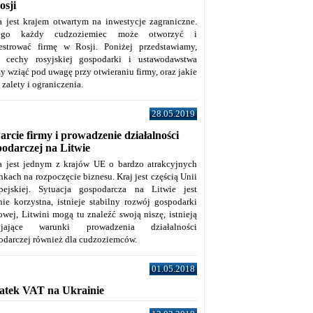
osji
a jest krajem otwartym na inwestycje zagraniczne.
tego każdy cudzoziemiec może otworzyć i
jestrować firmę w Rosji. Poniżej przedstawiamy,
e cechy rosyjskiej gospodarki i ustawodawstwa
y wziąć pod uwagę przy otwieraniu firmy, oraz jakie
j zalety i ograniczenia.
28.05.2019
rcie firmy i prowadzenie działalności
podarczej na Litwie
a jest jednym z krajów UE o bardzo atrakcyjnych
kach na rozpoczęcie biznesu. Kraj jest częścią Unii
pejskiej. Sytuacja gospodarcza na Litwie jest
nie korzystna, istnieje stabilny rozwój gospodarki
owej, Litwini mogą tu znaleźć swoją niszę, istnieją
zyjające warunki prowadzenia działalności
odarczej również dla cudzoziemców.
01.05.2018
atek VAT na Ukrainie