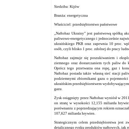
Siedziba: Kijów
Branża: energetyczna
Właściciel: przedsiębiorstwo państwowe
„Naftohaz Ukrainy” jest państwową spółką ak
paliwowo-energetycznego i jednocześnie najwi
ukraińskiego PKB oraz zapewnia 10 proc. wpł
osób, czyli blisko 1 proc. zdolnej do pracy ludn
Naftohaz zajmuje się poszukiwaniem i ekspl
ziemnego oraz dostarczaniem tych paliw do 
Oprócz tego przetwarza ona ropę, gaz i kon
Naftohaz posiada także własną sieć stacji pal
podziemnymi zbiornikami gazu o pojemności 3
ukraińskim przedsiębiorstwem wydobywającym 
gazu.
Zysk osiągnięty przez Naftohaz wyniósł w 2011
on stratę w wysokości 12,155 miliarda hrywi
porównaniu z poprzedzającym rokiem oznaczało
107,627 miliarda hrywien.
Strategicznym celem przedsiębiorstwa jest 
detalicznego rynku produktów naftowych, jak 