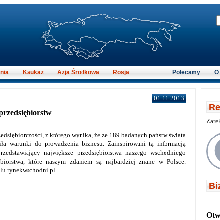
nia
Kaukaz
Azja Środkowa
Rosja
Polecamy
O
01.11.2013
Re
przedsiębiorstw
Zare
edsiębiorczości, z którego wynika, że ze 189 badanych państw świata
iła warunki do prowadzenia biznesu. Zainspirowani tą informacją
rzedstawiający największe przedsiębiorstwa naszego wschodniego
iębiorstwa, które naszym zdaniem są najbardziej znane w Polsce.
alu rynekwschodni.pl.
Bi
Otwi