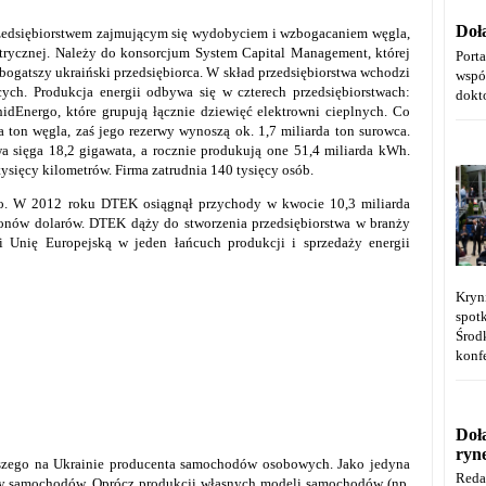
Doł
zedsiębiorstwem zajmującym się wydobyciem i wzbogacaniem węgla,
ektrycznej. Należy do konsorcjum System Capital Management, której
Port
bogatszy ukraiński przedsiębiorca. W skład przedsiębiorstwa wchodzi
wspó
ch. Produkcja energii odbywa się w czterech przedsiębiorstwach:
dokt
dEnergo, które grupują łącznie dziewięć elektrowni cieplnych. Co
on węgla, zaś jego rezerwy wynoszą ok. 1,7 miliarda ton surowca.
a sięga 18,2 gigawata, a rocznie produkują one 51,4 miliarda kWh.
sięcy kilometrów. Firma zatrudnia 140 tysięcy osób.
. W 2012 roku DTEK osiągnął przychody w kwocie 10,3 miliarda
ionów dolarów. DTEK dąży do stworzenia przedsiębiorstwa w branży
 i Unię Europejską w jeden łańcuch produkcji i sprzedaży energii
Kryn
spot
Środ
konfe
Doł
ryn
szego na Ukrainie producenta samochodów osobowych. Jako jedyna
Reda
ny samochodów. Oprócz produkcji własnych modeli samochodów (np.