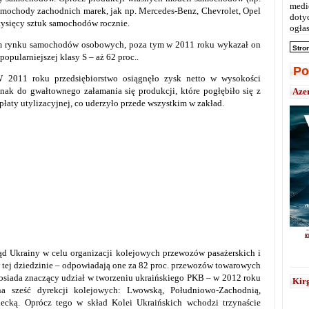
medi
samochody zachodnich marek, jak np. Mercedes-Benz, Chevrolet, Opel
doty
tysięcy sztuk samochodów rocznie.
ogłas
kim rynku samochodów osobowych, poza tym w 2011 roku wykazał on
Stro
opularniejszej klasy S – aż 62 proc..
Po
W 2011 roku przedsiębiorstwo osiągnęło zysk netto w wysokości
ak do gwałtownego załamania się produkcji, które pogłębiło się z
Aze
łaty utylizacyjnej, co uderzyło przede wszystkim w zakład.
d Ukrainy w celu organizacji kolejowych przewozów pasażerskich i
 tej dziedzinie – odpowiadają one za 82 proc. przewozów towarowych
 posiada znaczący udział w tworzeniu ukraińskiego PKB – w 2012 roku
Kirg
a sześć dyrekcji kolejowych: Lwowską, Południowo-Zachodnią,
ecką. Oprócz tego w skład Kolei Ukraińskich wchodzi trzynaście