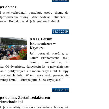
ącz do nas
al rynekwschodni.pl poszukuje osoby chętne do
łprowadzenia strony. Mile widziani studenci i
oranci. Kontakt: redakcja@rynekwschodni.pl
18.06.2019
XXIX Forum
Ekonomiczne w
Krynicy
Jeśli początek września, to
Forum Ekonomiczne. Jeśli
Forum Ekonomiczne, to
ica. Od dwudziestu dziewięciu lat to najważniejsze
kanie politycznych i ekonomicznych elit Europy
kowo-Wschodniej. W tym roku hasło przewodnie
rencji brzmi – „Europa jutra. Silna, czyli jaka?”
05.04.2017
ącz do nas. Zostań redaktorem
ekwschodni.pl
kcja specjalistycznych oraz wchodzących na rynek