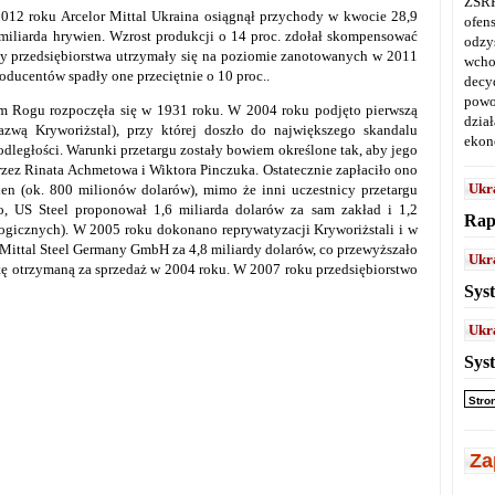
ZSRR
012 roku Arcelor Mittal Ukraina osiągnął przychody w kwocie 28,9
ofen
9 miliarda hrywien. Wzrost produkcji o 14 proc. zdołał skompensować
odz
dy przedsiębiorstwa utrzymały się na poziomie zanotowanych w 2011
wcho
oducentów spadły one przeciętnie o 10 proc..
decy
powo
 Rogu rozpoczęła się w 1931 roku. W 2004 roku podjęto pierwszą
dział
zwą Kryworiżstal), przy której doszło do największego skandalu
ekon
dległości. Warunki przetargu zostały bowiem określone tak, aby jego
zez Rinata Achmetowa i Wiktora Pinczuka. Ostatecznie zapłaciło ono
Ukr
wien (ok. 800 milionów dolarów), mimo że inni uczestnicy przetargu
o, US Steel proponował 1,6 miliarda dolarów za sam zakład i 1,2
Rap
logicznych). W 2005 roku dokonano reprywatyzacji Kryworiżstali i w
Mittal Steel Germany GmbH za 4,8 miliardy dolarów, co przewyższało
Ukr
tę otrzymaną za sprzedaż w 2004 roku. W 2007 roku przedsiębiorstwo
Sys
Ukr
Sys
Stro
Za