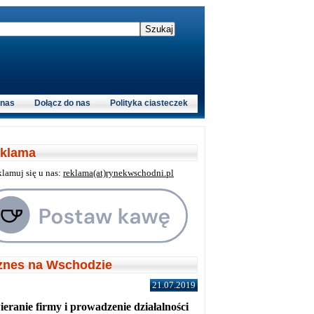
 nas
Dołącz do nas
Polityka ciasteczek
klama
klamuj się u nas:
reklama(at)rynekwschodni.pl
znes na Wschodzie
21.07.2019
eranie firmy i prowadzenie działalności