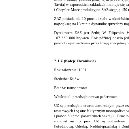
Tavria) w zaporoskich zakładach montuje się 
i Chrysler. Moce produkcyjne ZAZ sięgają 150 
ZAZ posiada ok. 10 proc. udziału w ukraińs
największą na Ukrainie dynamikę sprzedaży najp
Dyrektorem ZAZ jest Serhij W. Filipenko. 
107 660 000 hrywien. Rok później doszło jedn
powodu wprowadzenia przez Rosję specjalnej op
7. UZ (Koleje Ukraińskie)
Rok założenia: 1991
Siedziba: Kijów
Branża: transportowa
Właściciel: przedsiębiorstwo państwowe
UZ są przedsiębiorstwem utworzonym przez rzą
towarowych i są one faktycznym monopolistą w
i prawie 50 proc. pasażerskich w kraju . Firma
stanowił on 3,7 proc. UZ są podzielone n
Południową, Odeską, Naddnieprzańską i Doni