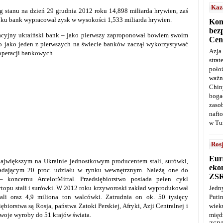
Kaz
 stanu na dzień 29 grudnia 2012 roku 14,898 miliarda hrywien, zaś
oku bank wypracował zysk w wysokości 1,533 miliarda hrywien.
Kon
bez
wacyjny ukraiński bank – jako pierwszy zaproponował bowiem swoim
Cen
go jako jeden z pierwszych na świecie banków zaczął wykorzystywać
Azja
operacji bankowych.
stra
poło
ważn
Chin
boga
zaso
naft
w Tu
Ros
Eur
jwiększym na Ukrainie jednostkowym producentem stali, surówki,
ekon
adającym 20 proc. udziału w rynku wewnętrznym. Należą one do
ZS
– koncernu ArcelorMittal. Przedsiębiorstwo posiada pełen cykl
Jedn
topu stali i surówki. W 2012 roku krzyworoski zakład wyprodukował
Puti
tali oraz 4,9 miliona ton walcówki. Zatrudnia on ok. 50 tysięcy
wie
orstwa są Rosja, państwa Zatoki Perskiej, Afryki, Azji Centralnej i
międ
woje wyroby do 51 krajów świata.