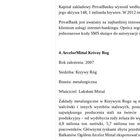
Kapitał zakładowy PrivatBanku wynosił według
jego aktywa 148, 1 miliarda hrywien. W 2012 r
PrivatBank jest uważany za najbardziej inno
klientom usługi internet-bankingu. Oprócz te
jednorazowe kody SMS służące do autoryzacji 
4. ArcelorMittal Krivoy Rog
Rok założenia: 2007
Siedziba: Krzywy Róg
Branża: metalurgiczna
Właściciel: Lakshmi Mittal
Zakłady metalurgiczne w Krzywym Rogu są na
walcówki i innych wyrobów stalowych, posi
największego producenta stali na świecie 
produkcyjny – od wydobycia rudy żelaza do wy
4,9 miliona ton surówki, 5,7 miliona ton s
pracowników. Głównymi rynkami zbytu przedsiębi
Bałkanów. Ogółem Arcelor Mittal eksportował s