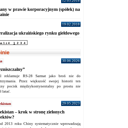
12.03.2018
any w prawie korporacyjnym (spółek) na
ainie
19.02.2018
eralizacja ukraińskiego rynku giełdowego
na 1 z 4
1
2
3
4
inie
30.06.2026
ja
ezniszczalny”
l reklamuje RS-28 Sarmat jako broń nie do
trzymania. Przez większość swojej historii ten
żny pocisk międzykontynentalny po prostu nie
ł latać.
29.05.2023
ekistan
ekistan – krok w stronę zielonych
jektów?
od 2013 roku Chiny systematycznie wprowadzają