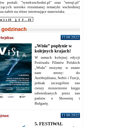
ów portali: "rynekwschodni.pl" oraz "wrosji.pl"
czących szeroko rozumianej tematyki wschodniej
za nabór na różne interesujące stanowiska.
na 1 z 15
1
2
3
...
15
 godzinach
15.08.2022
rbejdżan
„Wisła” popłynie w
kolejnych krajach!
W ramach kolejnej edycji
Festiwalu Filmów Polskich
„Wisła” ruszymy w znane
nam strony: do
Azerbejdżanu, Serbii i Turcji,
jednak szczególnie nas
cieszy rozszerzenie kręgu
odwiedzanych przez nas
państw o Słowenię i
Bułgarię.
11.06.2022
istan
5. FESTIWAL