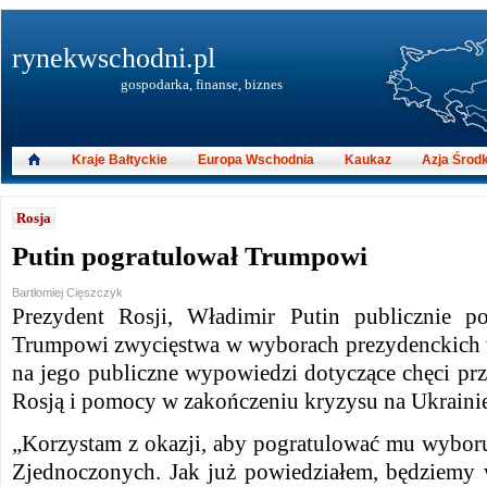
rynekwschodni.pl
gospodarka, finanse, biznes
Kraje Bałtyckie
Europa Wschodnia
Kaukaz
Azja Środ
Rosja
Putin pogratulował Trumpowi
Bartłomiej Cięszczyk
Prezydent Rosji, Władimir Putin publicznie p
Trumpowi zwycięstwa w wyborach prezydenckich 
na jego publiczne wypowiedzi dotyczące chęci pr
Rosją i pomocy w zakończeniu kryzysu na Ukrainie
„Korzystam z okazji, aby pogratulować mu wybor
Zjednoczonych. Jak już powiedziałem, będziemy