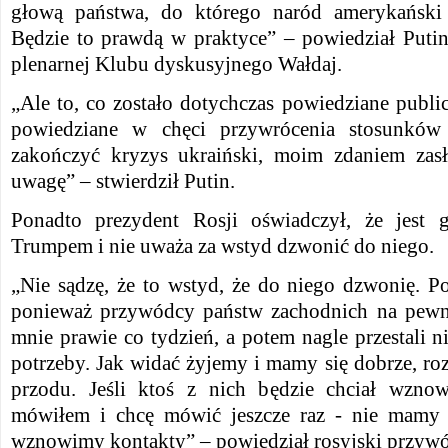
głową państwa, do którego naród amerykański 
Będzie to prawdą w praktyce” – powiedział Putin
plenarnej Klubu dyskusyjnego Wałdaj.
„Ale to, co zostało dotychczas powiedziane publiczn
powiedziane w chęci przywrócenia stosunkó
zakończyć kryzys ukraiński, moim zdaniem zasł
uwagę” – stwierdził Putin.
Ponadto prezydent Rosji oświadczył, że jest
Trumpem i nie uważa za wstyd dzwonić do niego.
„Nie sądzę, że to wstyd, że do niego dzwonię. Po
ponieważ przywódcy państw zachodnich na pewn
mnie prawie co tydzień, a potem nagle przestali ni
potrzeby. Jak widać żyjemy i mamy się dobrze, ro
przodu. Jeśli ktoś z nich będzie chciał wznow
mówiłem i chcę mówić jeszcze raz - nie mamy n
wznowimy kontakty” – powiedział rosyjski przywó