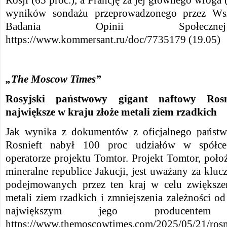
Rosji (65 proc.), a Francję za jej głównego wroga 
wyników sondażu przeprowadzonego przez Wsz
Badania Opinii Społeczn
https://www.kommersant.ru/doc/7735179 (19.05)
„The Moscow Times”
Rosyjski państwowy gigant naftowy Rosn
największe w kraju złoże metali ziem rzadkich
Jak wynika z dokumentów z oficjalnego państwo
Rosnieft nabył 100 proc udziałów w spółce
operatorze projektu Tomtor. Projekt Tomtor, poł
mineralne republice Jakucji, jest uważany za kl
podejmowanych przez ten kraj w celu zwiększen
metali ziem rzadkich i zmniejszenia zależności od
największym jego producente
https://www.themoscowtimes.com/2025/05/21/rosnef