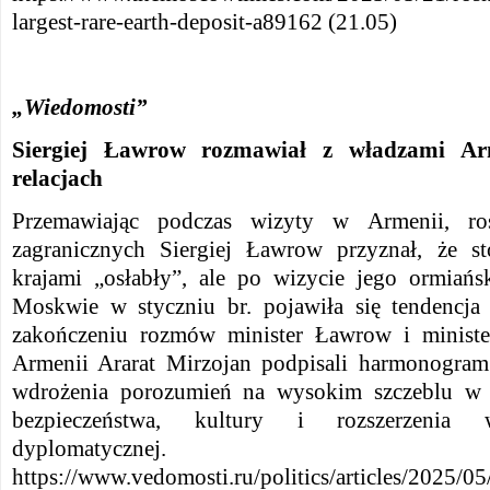
largest-rare-earth-deposit-a89162 (21.05)
„Wiedomosti”
Siergiej Ławrow rozmawiał z władzami Ar
relacjach
Przemawiając podczas wizyty w Armenii, ros
zagranicznych Siergiej Ławrow przyznał, że 
krajami „osłabły”, ale po wizycie jego ormiań
Moskwie w styczniu br. pojawiła się tendencj
zakończeniu rozmów minister Ławrow i ministe
Armenii Ararat Mirzojan podpisali harmonogram
wdrożenia porozumień na wysokim szczeblu w d
bezpieczeństwa, kultury i rozszerzenia 
dyplomatycznej.
https://www.vedomosti.ru/politics/articles/2025/0