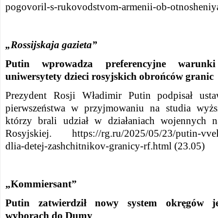
pogovoril-s-rukovodstvom-armenii-ob-otnosheniy
„Rossijskaja gazieta”
Putin wprowadza preferencyjne warunk
uniwersytety dzieci rosyjskich obrońców granic
Prezydent Rosji Władimir Putin podpisał ust
pierwszeństwa w przyjmowaniu na studia wyższ
którzy brali udział w działaniach wojennych n
Rosyjskiej. https://rg.ru/2025/05/23/putin-vvel
dlia-detej-zashchitnikov-granicy-rf.html (23.05)
„Kommiersant”
Putin zatwierdził nowy system okręgów 
wyborach do Dumy