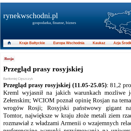
rynekwschodni.pl
gospodarka, finanse, biznes
Kraje Bałtyckie
Europa Wschodnia
Kaukaz
Azja Środ
Rosja
Przegląd prasy rosyjskiej
Bartłomiej Cięszczyk
Przegląd prasy rosyjskiej (11.05-25.05)
: 81,2 pr
Kreml wyjasnił na jakich warunkach mozliwe je
Zełenskim; WCIOM poznał opinię Rosjan na temat
wrogów Rosji; Rosyjski państwowy gigant na
Tomtor, największe w kraju złoże metali ziem rz
rozmawiał z władzami Armenii o wzajemnych rela
preferencyjne warunki przyjmowania na uniwersy