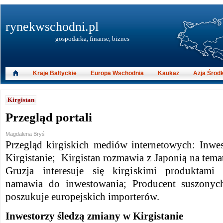
rynekwschodni.pl
gospodarka, finanse, biznes
Kraje Bałtyckie
Europa Wschodnia
Kaukaz
Azja Środ
Kirgistan
Przegląd portali
Magdalena Bryś
Przegląd kirgiskich mediów internetowych: Inwe
Kirgistanie; Kirgistan rozmawia z Japonią na temat
Gruzja interesuje się kirgiskimi produktami
namawia do inwestowania; Producent suszony
poszukuje europejskich importerów.
Inwestorzy śledzą zmiany w Kirgistanie