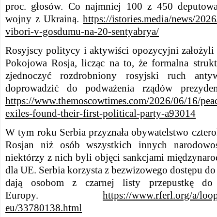
proc. głosów. Co najmniej 100 z 450 deputow
wojny z Ukrainą.
https://istories.media/news/202
vibori-v-gosdumu-na-20-sentyabrya/
Rosyjscy politycy i aktywiści opozycyjni założyli 
Pokojowa Rosja, licząc na to, że formalna struk
zjednoczyć rozdrobniony rosyjski ruch antyw
doprowadzić do podważenia rządów prezyden
https://www.themoscowtimes.com/2026/06/16/peace
exiles-found-their-first-political-party-a93014
W tym roku Serbia przyznała obywatelstwo czterok
Rosjan niż osób wszystkich innych narodowoś
niektórzy z nich byli objęci sankcjami międzynar
dla UE. Serbia korzysta z bezwizowego dostępu do
dają osobom z czarnej listy przepustkę do
Europy.
https://www.rferl.org/a/loop
eu/33780138.html