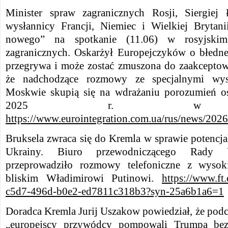
Minister spraw zagranicznych Rosji, Siergiej 
wysłannicy Francji, Niemiec i Wielkiej Brytani
nowego” na spotkanie (11.06) w rosyjskim 
zagranicznych. Oskarżył Europejczyków o błedne
przegrywa i może zostać zmuszona do zaakceptow
że nadchodzące rozmowy ze specjalnymi wy
Moskwie skupią się na wdrażaniu porozumień os
2025 r. w Anc
https://www.eurointegration.com.ua/rus/news/202
Bruksela zwraca się do Kremla w sprawie potencj
Ukrainy. Biuro przewodniczącego Rady
przeprowadziło rozmowy telefoniczne z wysok
bliskim Władimirowi Putinowi.
https://www.ft
c5d7-496d-b0e2-ed7811c318b3?syn-25a6b1a6=1
Doradca Kremla Jurij Uszakow powiedział, że pod
„europejscy przywódcy pompowali Trumpa bezu