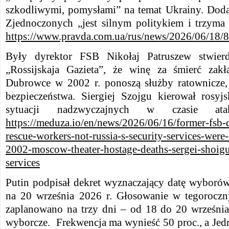
szkodliwymi, pomysłami” na temat Ukrainy. Doda
Zjednoczonych „jest silnym politykiem i trzyma
https://www.pravda.com.ua/rus/news/2026/06/18/
Były dyrektor FSB Nikołaj Patruszew stwier
„Rossijskaja Gazieta”, że winę za śmierć zak
Dubrowce w 2002 r. ponoszą służby ratownicze, 
bezpieczeństwa. Siergiej Szojgu kierował rosyj
sytuacji nadzwyczajnych w czasie a
https://meduza.io/en/news/2026/06/16/former-fsb-d
rescue-workers-not-russia-s-security-services-were-
2002-moscow-theater-hostage-deaths-sergei-shoigu
services
Putin podpisał dekret wyznaczający datę wybor
na 20 września 2026 r. Głosowanie w tegorocz
zaplanowano na trzy dni – od 18 do 20 września.
wyborcze. Frekwencja ma wynieść 50 proc., a Jed