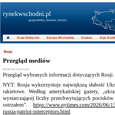
rynekwschodni.pl
gospodarka, finanse, biznes
Kraje Bałtyckie
Europa Wschodnia
Kaukaz
Azja Środ
Rosja
Przegląd mediów
Bartłomiej Cięszczyk
Przegląd wybranych informacji dotyczących Rosji.
NYT: Rosja wykorzystuje największą słabość Ukr
rakietowe. Według amerykańskiej gazety, „ukr
wystarczającej liczby przechwytujących pocisków 
ostrzałem”.
https://www.nytimes.com/2026/06/13
russia-patriot-interceptors.html